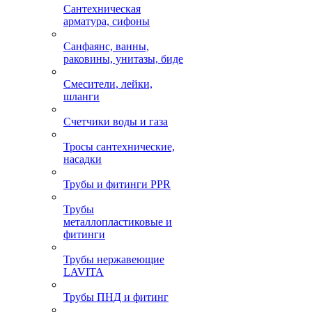
Сантехническая
арматура, сифоны
Санфаянс, ванны,
раковины, унитазы, биде
Смесители, лейки,
шланги
Счетчики воды и газа
Тросы сантехнические,
насадки
Трубы и фитинги PPR
Трубы
металлопластиковые и
фитинги
Трубы нержавеющие
LAVITA
Трубы ПНД и фитинг