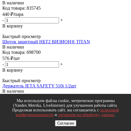
В наличии
Код товара: 835745
440
₽
/пара
-
+
В корзину
Быстрый просмотр
Щиток защитный НБТ2 ВИЗИОН® TITAN
В наличии
Код товара: 698700
576
₽
/шт
-
+
В корзину
Быстрый просмотр
Держатель JETA SAFETY 510i 1/2шт
В наличии
Код товара: 840721
Мы используем файлы cookie, метрические программы
230
₽
/комп
(Yandex.Metrika, LiveInternet) для улучшения работы сайта.
-
+
Продолжая использовать сайт, вы соглашаетесь с
политикой
В корзину
конфиденциальности
и
согласием на обработку данных
.
Согласен
Быстрый просмотр
Каска защитная (белая) FavoriT Trek RAPID, 75617