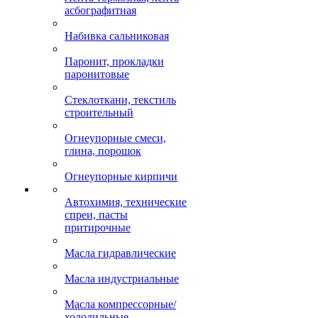
асбографитная
Набивка сальниковая
Паронит, прокладки
паронитовые
Стеклоткани, текстиль
строительный
Огнеупорные смеси,
глина, порошок
Огнеупорные кирпичи
Автохимия, технические
спреи, пасты
притирочные
Масла гидравлические
Масла индустриальные
Масла компрессорные/
холодильные