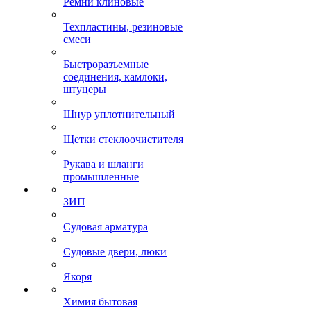
Ремни клиновые
Техпластины, резиновые
смеси
Быстроразъемные
соединения, камлоки,
штуцеры
Шнур уплотнительный
Щетки стеклоочистителя
Рукава и шланги
промышленные
ЗИП
Судовая арматура
Судовые двери, люки
Якоря
Химия бытовая