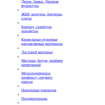
Двери. Замки. Дверная
фурнитура
ЖБИ, колодцы, бордюры,
плиты
Кирпич, газобетон,
пенобетон
Кровельные рулонные
наплавляемые материалы
Листовой материал
Мастики, битум, праймер
кровельный
Металлочерепица,
профлист, сендвич-
панели
Напольные покрытия
Пиломатериалы