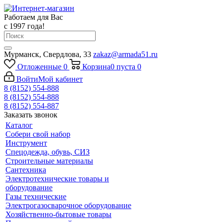
Работаем для Вас
с 1997 года!
Мурманск, Свердлова, 33
zakaz@armada51.ru
Отложенные
0
Корзина
0
пуста
0
Войти
Мой кабинет
8 (8152) 554-888
8 (8152) 554-888
8 (8152) 554-887
Заказать звонок
Каталог
Собери свой набор
Инструмент
Спецодежда, обувь, СИЗ
Строительные материалы
Сантехника
Электротехнические товары и
оборудование
Газы технические
Электрогазосварочное оборудование
Хозяйственно-бытовые товары