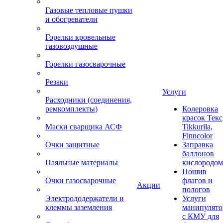
Газовые тепловые пушки
и обогреватели
Горелки кровельные
газовоздушные
Горелки газосварочные
Резаки
Услуги
Расходники (соединения,
ремкомплекты)
Колеровка
красок Текс
Маски сварщика АСФ
Tikkurila,
Finncolor
Очки защитные
Заправка
баллонов
Паяльные материалы
кислородом
Пошив
Очки газосварочные
флагов и
Акции
пологов
Электрододержатели и
Услуги
клеммы заземления
манипулято
с КМУ для