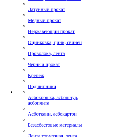
Латунный прокат
Медный прокат
Нержавеющий прокат
Оцинковка, цинк, свинец
Проволока, лента
Черный прокат
Крепеж
Подшипники
Асбокрошка, асбошнур,
асбоплита
Асботкани, асбокартон
Безасбестовые материалы
Лента тормозная, лента