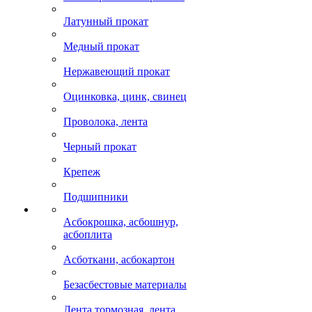
Латунный прокат
Медный прокат
Нержавеющий прокат
Оцинковка, цинк, свинец
Проволока, лента
Черный прокат
Крепеж
Подшипники
Асбокрошка, асбошнур,
асбоплита
Асботкани, асбокартон
Безасбестовые материалы
Лента тормозная, лента