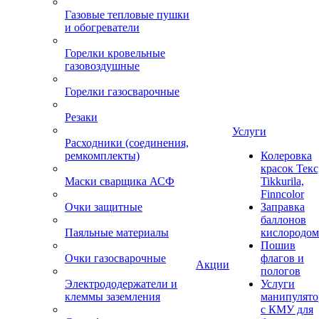
Газовые тепловые пушки
и обогреватели
Горелки кровельные
газовоздушные
Горелки газосварочные
Резаки
Услуги
Расходники (соединения,
ремкомплекты)
Колеровка
красок Текс
Маски сварщика АСФ
Tikkurila,
Finncolor
Очки защитные
Заправка
баллонов
Паяльные материалы
кислородом
Пошив
Очки газосварочные
флагов и
Акции
пологов
Электрододержатели и
Услуги
клеммы заземления
манипулято
с КМУ для