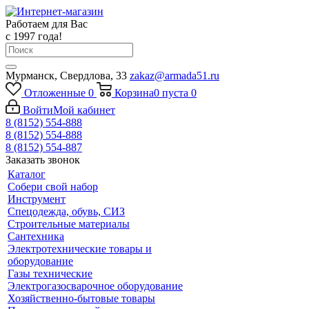
Работаем для Вас
с 1997 года!
Мурманск, Свердлова, 33
zakaz@armada51.ru
Отложенные
0
Корзина
0
пуста
0
Войти
Мой кабинет
8 (8152) 554-888
8 (8152) 554-888
8 (8152) 554-887
Заказать звонок
Каталог
Собери свой набор
Инструмент
Спецодежда, обувь, СИЗ
Строительные материалы
Сантехника
Электротехнические товары и
оборудование
Газы технические
Электрогазосварочное оборудование
Хозяйственно-бытовые товары