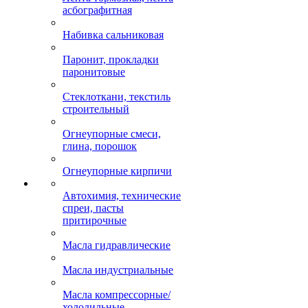
асбографитная
Набивка сальниковая
Паронит, прокладки
паронитовые
Стеклоткани, текстиль
строительный
Огнеупорные смеси,
глина, порошок
Огнеупорные кирпичи
Автохимия, технические
спреи, пасты
притирочные
Масла гидравлические
Масла индустриальные
Масла компрессорные/
холодильные