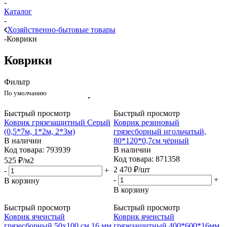
-
Каталог
-
Хозяйственно-бытовые товары
-
Коврики
Коврики
Фильтр
По умолчанию
Быстрый просмотр
Быстрый просмотр
Коврик грязезащитный Серый
Коврик резиновый
(0,5*7м, 1*2м, 2*3м)
грязесборный игольчатый,
В наличии
80*120*0,7см чёрный
Код товара: 793939
В наличии
Код товара: 871358
525
₽
/м2
2 470
₽
/шт
-
+
-
+
В корзину
В корзину
Быстрый просмотр
Быстрый просмотр
Коврик ячеистый
Коврик ячеистый
грязесборный 50x100 см 16 мм
грязезащитный 400*600*16мм