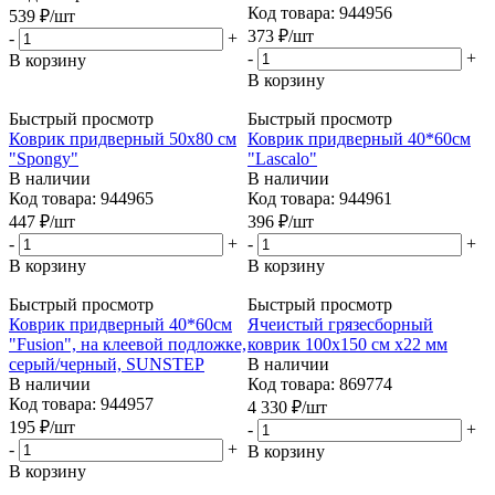
Код товара: 944956
539
₽
/шт
373
₽
/шт
-
+
-
+
В корзину
В корзину
Быстрый просмотр
Быстрый просмотр
Коврик придверный 50х80 см
Коврик придверный 40*60см
"Spongy"
"Lascalo"
В наличии
В наличии
Код товара: 944965
Код товара: 944961
447
₽
/шт
396
₽
/шт
-
+
-
+
В корзину
В корзину
Быстрый просмотр
Быстрый просмотр
Коврик придверный 40*60см
Ячеистый грязесборный
"Fusion", на клеевой подложке,
коврик 100х150 см х22 мм
серый/черный, SUNSTEP
В наличии
В наличии
Код товара: 869774
Код товара: 944957
4 330
₽
/шт
195
₽
/шт
-
+
-
+
В корзину
В корзину