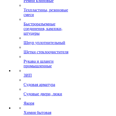
Ремни клиновые
Техпластины, резиновые
смеси
Быстроразъемные
соединения, камлоки,
штуцеры
Шнур уплотнительный
Щетки стеклоочистителя
Рукава и шланги
промышленные
ЗИП
Судовая арматура
Судовые двери, люки
Якоря
Химия бытовая