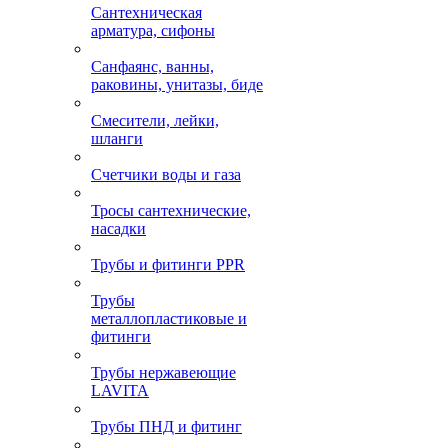
Сантехническая
арматура, сифоны
Санфаянс, ванны,
раковины, унитазы, биде
Смесители, лейки,
шланги
Счетчики воды и газа
Тросы сантехнические,
насадки
Трубы и фитинги PPR
Трубы
металлопластиковые и
фитинги
Трубы нержавеющие
LAVITA
Трубы ПНД и фитинг