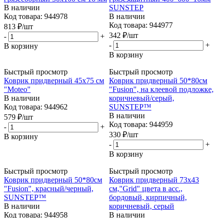
В наличии
SUNSTEP
Код товара: 944978
В наличии
Код товара: 944977
813
₽
/шт
342
₽
/шт
-
+
-
+
В корзину
В корзину
Быстрый просмотр
Быстрый просмотр
Коврик придверный 45х75 см
Коврик придверный 50*80см
"Moteo"
"Fusion", на клеевой подложке,
В наличии
коричневый/серый,
Код товара: 944962
SUNSTEP™
В наличии
579
₽
/шт
Код товара: 944959
-
+
330
₽
/шт
В корзину
-
+
В корзину
Быстрый просмотр
Быстрый просмотр
Коврик придверный 50*80см
Коврик придверный 73х43
"Fusion", красный/черный,
см,"Grid" цвета в асс.,
SUNSTEP™
бордовый, кирпичный,
В наличии
коричневый, серый
Код товара: 944958
В наличии