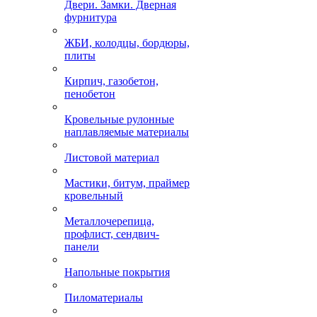
Двери. Замки. Дверная
фурнитура
ЖБИ, колодцы, бордюры,
плиты
Кирпич, газобетон,
пенобетон
Кровельные рулонные
наплавляемые материалы
Листовой материал
Мастики, битум, праймер
кровельный
Металлочерепица,
профлист, сендвич-
панели
Напольные покрытия
Пиломатериалы