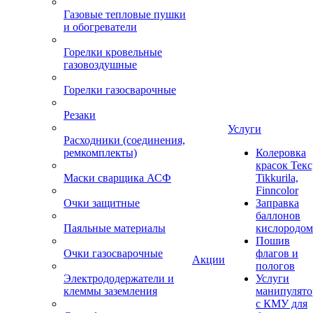
Газовые тепловые пушки
и обогреватели
Горелки кровельные
газовоздушные
Горелки газосварочные
Резаки
Услуги
Расходники (соединения,
ремкомплекты)
Колеровка
красок Текс
Маски сварщика АСФ
Tikkurila,
Finncolor
Очки защитные
Заправка
баллонов
Паяльные материалы
кислородом
Пошив
Очки газосварочные
флагов и
Акции
пологов
Электрододержатели и
Услуги
клеммы заземления
манипулято
с КМУ для