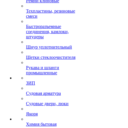
Ремни клиновые
Техпластины, резиновые
смеси
Быстроразъемные
соединения, камлоки,
штуцеры
Шнур уплотнительный
Щетки стеклоочистителя
Рукава и шланги
промышленные
ЗИП
Судовая арматура
Судовые двери, люки
Якоря
Химия бытовая