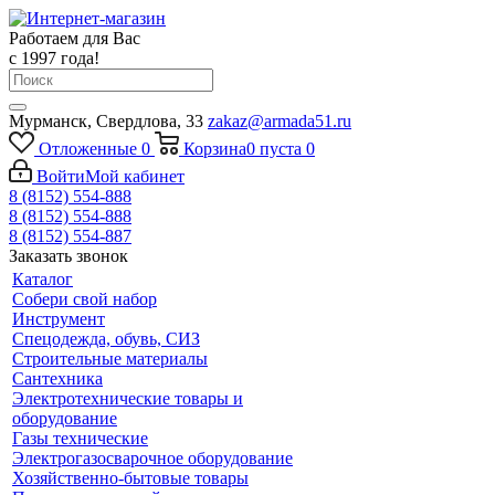
Работаем для Вас
с 1997 года!
Мурманск, Свердлова, 33
zakaz@armada51.ru
Отложенные
0
Корзина
0
пуста
0
Войти
Мой кабинет
8 (8152) 554-888
8 (8152) 554-888
8 (8152) 554-887
Заказать звонок
Каталог
Собери свой набор
Инструмент
Спецодежда, обувь, СИЗ
Строительные материалы
Сантехника
Электротехнические товары и
оборудование
Газы технические
Электрогазосварочное оборудование
Хозяйственно-бытовые товары