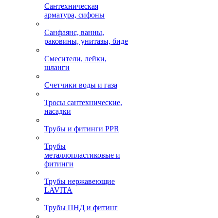
Сантехническая
арматура, сифоны
Санфаянс, ванны,
раковины, унитазы, биде
Смесители, лейки,
шланги
Счетчики воды и газа
Тросы сантехнические,
насадки
Трубы и фитинги PPR
Трубы
металлопластиковые и
фитинги
Трубы нержавеющие
LAVITA
Трубы ПНД и фитинг