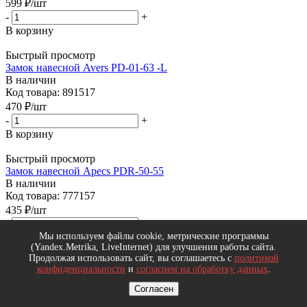
599
₽
/шт
-
+
В корзину
Быстрый просмотр
Замок навесной Avers PD-01-63 -L
В наличии
Код товара: 891517
470
₽
/шт
-
+
В корзину
Быстрый просмотр
Замок навесной Apecs PDR-50-55
В наличии
Код товара: 777157
435
₽
/шт
-
+
Мы используем файлы cookie, метрические программы
В корзину
(Yandex.Metrika, LiveInternet) для улучшения работы сайта.
Продолжая использовать сайт, вы соглашаетесь с
политикой
Быстрый просмотр
конфиденциальности
и
согласием на обработку данных
.
Замок навесной Apecs PDR-50-45-L
В наличии
Согласен
Код товара: 667967