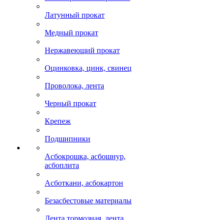
Латунный прокат
Медный прокат
Нержавеющий прокат
Оцинковка, цинк, свинец
Проволока, лента
Черный прокат
Крепеж
Подшипники
Асбокрошка, асбошнур,
асбоплита
Асботкани, асбокартон
Безасбестовые материалы
Лента тормозная, лента