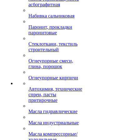
асбографитная
Набивка сальниковая
Паронит, прокладки
паронитовые
Стеклоткани, текстиль
строительный
Огнеупорные смеси,
глина, порошок
Огнеупорные кирпичи
Автохимия, технические
спреи, пасты
притирочные
Масла гидравлические
Масла индустриальные
Масла компрессорные/
холодильные