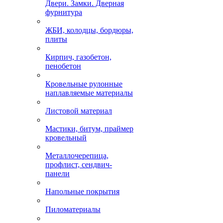
Двери. Замки. Дверная
фурнитура
ЖБИ, колодцы, бордюры,
плиты
Кирпич, газобетон,
пенобетон
Кровельные рулонные
наплавляемые материалы
Листовой материал
Мастики, битум, праймер
кровельный
Металлочерепица,
профлист, сендвич-
панели
Напольные покрытия
Пиломатериалы