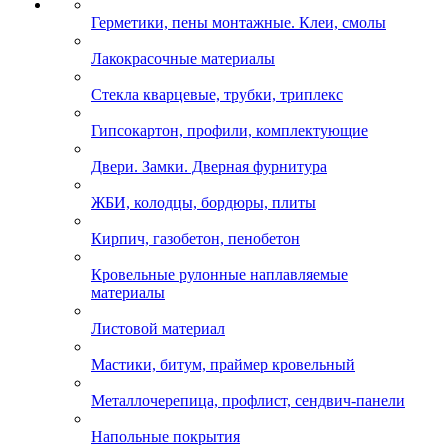
Герметики, пены монтажные. Клеи, смолы
Лакокрасочные материалы
Стекла кварцевые, трубки, триплекс
Гипсокартон, профили, комплектующие
Двери. Замки. Дверная фурнитура
ЖБИ, колодцы, бордюры, плиты
Кирпич, газобетон, пенобетон
Кровельные рулонные наплавляемые
материалы
Листовой материал
Мастики, битум, праймер кровельный
Металлочерепица, профлист, сендвич-панели
Напольные покрытия