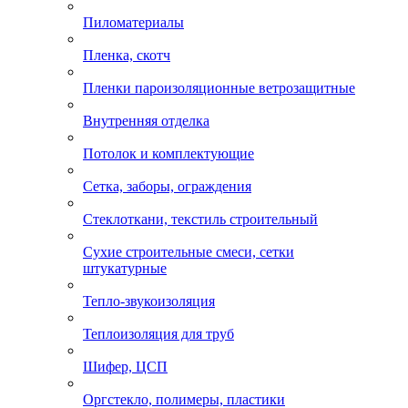
Пиломатериалы
Пленка, скотч
Пленки пароизоляционные ветрозащитные
Внутренняя отделка
Потолок и комплектующие
Сетка, заборы, ограждения
Стеклоткани, текстиль строительный
Сухие строительные смеси, сетки
штукатурные
Тепло-звукоизоляция
Теплоизоляция для труб
Шифер, ЦСП
Оргстекло, полимеры, пластики