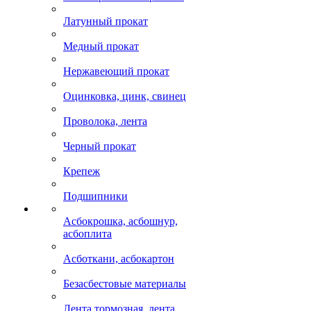
Латунный прокат
Медный прокат
Нержавеющий прокат
Оцинковка, цинк, свинец
Проволока, лента
Черный прокат
Крепеж
Подшипники
Асбокрошка, асбошнур,
асбоплита
Асботкани, асбокартон
Безасбестовые материалы
Лента тормозная, лента