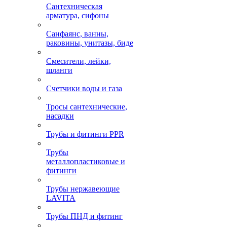
Сантехническая
арматура, сифоны
Санфаянс, ванны,
раковины, унитазы, биде
Смесители, лейки,
шланги
Счетчики воды и газа
Тросы сантехнические,
насадки
Трубы и фитинги PPR
Трубы
металлопластиковые и
фитинги
Трубы нержавеющие
LAVITA
Трубы ПНД и фитинг