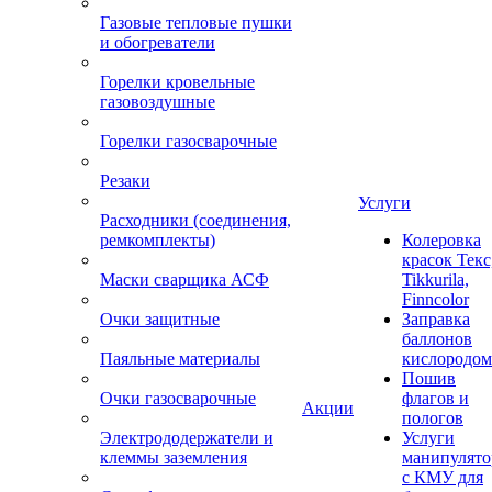
Газовые тепловые пушки
и обогреватели
Горелки кровельные
газовоздушные
Горелки газосварочные
Резаки
Услуги
Расходники (соединения,
ремкомплекты)
Колеровка
красок Текс
Маски сварщика АСФ
Tikkurila,
Finncolor
Очки защитные
Заправка
баллонов
Паяльные материалы
кислородом
Пошив
Очки газосварочные
флагов и
Акции
пологов
Электрододержатели и
Услуги
клеммы заземления
манипулято
с КМУ для