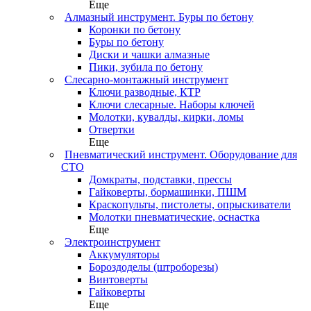
Еще
Алмазный инструмент. Буры по бетону
Коронки по бетону
Буры по бетону
Диски и чашки алмазные
Пики, зубила по бетону
Слесарно-монтажный инструмент
Ключи разводные, КТР
Ключи слесарные. Наборы ключей
Молотки, кувалды, кирки, ломы
Отвертки
Еще
Пневматический инструмент. Оборудование для
СТО
Домкраты, подставки, прессы
Гайковерты, бормашинки, ПШМ
Краскопульты, пистолеты, опрыскиватели
Молотки пневматические, оснастка
Еще
Электроинструмент
Аккумуляторы
Бороздоделы (штроборезы)
Винтоверты
Гайковерты
Еще