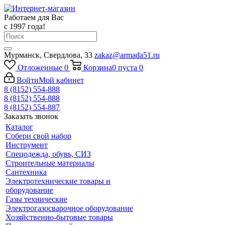
Работаем для Вас
с 1997 года!
Мурманск, Свердлова, 33
zakaz@armada51.ru
Отложенные
0
Корзина
0
пуста
0
Войти
Мой кабинет
8 (8152) 554-888
8 (8152) 554-888
8 (8152) 554-887
Заказать звонок
Каталог
Собери свой набор
Инструмент
Спецодежда, обувь, СИЗ
Строительные материалы
Сантехника
Электротехнические товары и
оборудование
Газы технические
Электрогазосварочное оборудование
Хозяйственно-бытовые товары