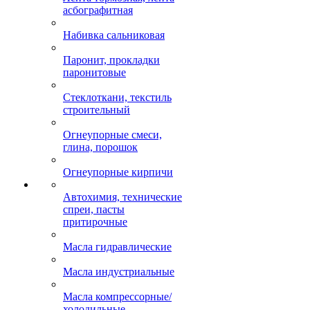
асбографитная
Набивка сальниковая
Паронит, прокладки
паронитовые
Стеклоткани, текстиль
строительный
Огнеупорные смеси,
глина, порошок
Огнеупорные кирпичи
Автохимия, технические
спреи, пасты
притирочные
Масла гидравлические
Масла индустриальные
Масла компрессорные/
холодильные