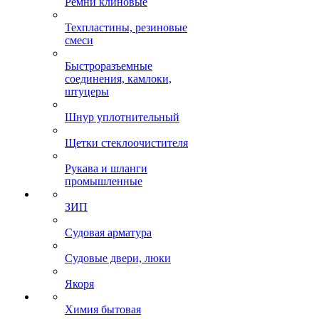
Ремни клиновые
Техпластины, резиновые
смеси
Быстроразъемные
соединения, камлоки,
штуцеры
Шнур уплотнительный
Щетки стеклоочистителя
Рукава и шланги
промышленные
ЗИП
Судовая арматура
Судовые двери, люки
Якоря
Химия бытовая