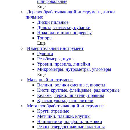
шлифовальные
Еще
Деревообрабатывающий инструмент, диски
пильные
Диски пильные
Долота, стамески, рубанки
Ножовки и пилы по дереву
Топоры
Еще
Измерительный инструмент
Рулетки
Резьбомеры, щупы
Уровни, правила, линейки
Микрометры, нутрометры, угломеры
Еще
Малярный инструмент
Валики, ролики сменные, кюветы
Кисти круглые, флейцевые, радиаторные
Кельмы, терки, шпатели, правила
Краскопульты, распылители
Металлообрабатывающий инструмент
Круги отрезные
Метчики, плашки, клуппы
Напильники, надфили, ножовки
Резцы, твердосплавные пластины