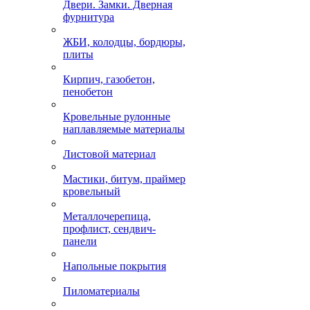
Двери. Замки. Дверная
фурнитура
ЖБИ, колодцы, бордюры,
плиты
Кирпич, газобетон,
пенобетон
Кровельные рулонные
наплавляемые материалы
Листовой материал
Мастики, битум, праймер
кровельный
Металлочерепица,
профлист, сендвич-
панели
Напольные покрытия
Пиломатериалы