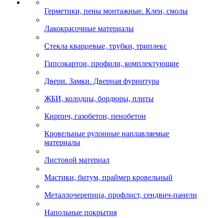
Герметики, пены монтажные. Клеи, смолы
Лакокрасочные материалы
Стекла кварцевые, трубки, триплекс
Гипсокартон, профили, комплектующие
Двери. Замки. Дверная фурнитура
ЖБИ, колодцы, бордюры, плиты
Кирпич, газобетон, пенобетон
Кровельные рулонные наплавляемые
материалы
Листовой материал
Мастики, битум, праймер кровельный
Металлочерепица, профлист, сендвич-панели
Напольные покрытия