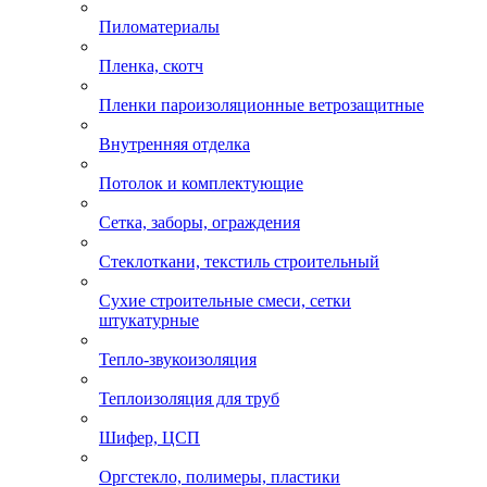
Пиломатериалы
Пленка, скотч
Пленки пароизоляционные ветрозащитные
Внутренняя отделка
Потолок и комплектующие
Сетка, заборы, ограждения
Стеклоткани, текстиль строительный
Сухие строительные смеси, сетки
штукатурные
Тепло-звукоизоляция
Теплоизоляция для труб
Шифер, ЦСП
Оргстекло, полимеры, пластики