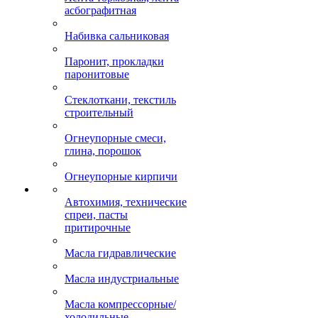
асбографитная
Набивка сальниковая
Паронит, прокладки
паронитовые
Стеклоткани, текстиль
строительный
Огнеупорные смеси,
глина, порошок
Огнеупорные кирпичи
Автохимия, технические
спреи, пасты
притирочные
Масла гидравлические
Масла индустриальные
Масла компрессорные/
холодильные