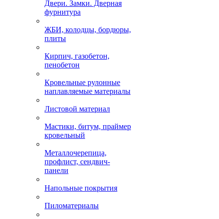
Двери. Замки. Дверная
фурнитура
ЖБИ, колодцы, бордюры,
плиты
Кирпич, газобетон,
пенобетон
Кровельные рулонные
наплавляемые материалы
Листовой материал
Мастики, битум, праймер
кровельный
Металлочерепица,
профлист, сендвич-
панели
Напольные покрытия
Пиломатериалы