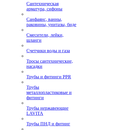
Сантехническая
арматура, сифоны
Санфаянс, ванны,
раковины, унитазы, биде
Смесители, лейки,
шланги
Счетчики воды и газа
Тросы сантехнические,
насадки
Трубы и фитинги PPR
Трубы
металлопластиковые и
фитинги
Трубы нержавеющие
LAVITA
Трубы ПНД и фитинг