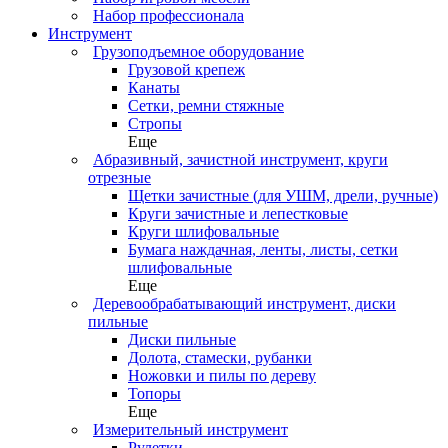
Набор профессионала
Инструмент
Грузоподъемное оборудование
Грузовой крепеж
Канаты
Сетки, ремни стяжные
Стропы
Еще
Абразивный, зачистной инструмент, круги
отрезные
Щетки зачистные (для УШМ, дрели, ручные)
Круги зачистные и лепестковые
Круги шлифовальные
Бумага наждачная, ленты, листы, сетки
шлифовальные
Еще
Деревообрабатывающий инструмент, диски
пильные
Диски пильные
Долота, стамески, рубанки
Ножовки и пилы по дереву
Топоры
Еще
Измерительный инструмент
Рулетки