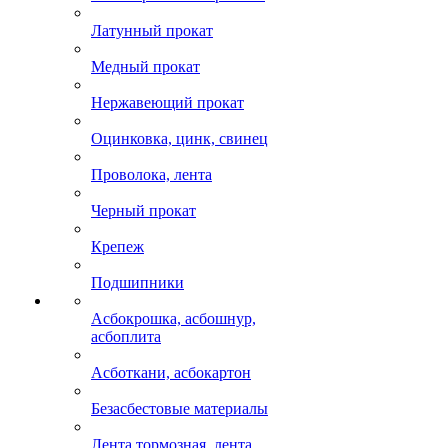
Латунный прокат
Медный прокат
Нержавеющий прокат
Оцинковка, цинк, свинец
Проволока, лента
Черный прокат
Крепеж
Подшипники
Асбокрошка, асбошнур,
асбоплита
Асботкани, асбокартон
Безасбестовые материалы
Лента тормозная, лента