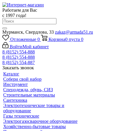
Работаем для Вас
с 1997 года!
Мурманск, Свердлова, 33
zakaz@armada51.ru
Отложенные
0
Корзина
0
пуста
0
Войти
Мой кабинет
8 (8152) 554-888
8 (8152) 554-888
8 (8152) 554-887
Заказать звонок
Каталог
Собери свой набор
Инструмент
Спецодежда, обувь, СИЗ
Строительные материалы
Сантехника
Электротехнические товары и
оборудование
Газы технические
Электрогазосварочное оборудование
Хозяйственно-бытовые товары