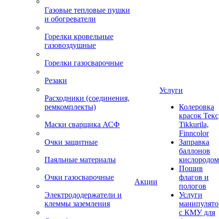
Газовые тепловые пушки
и обогреватели
Горелки кровельные
газовоздушные
Горелки газосварочные
Резаки
Услуги
Расходники (соединения,
ремкомплекты)
Колеровка
красок Текс
Маски сварщика АСФ
Tikkurila,
Finncolor
Очки защитные
Заправка
баллонов
Паяльные материалы
кислородом
Пошив
Очки газосварочные
флагов и
Акции
пологов
Электрододержатели и
Услуги
клеммы заземления
манипулято
с КМУ для