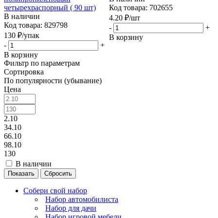
четырехраспорный ( 90 шт)
Код товара: 702655
В наличии
4.20
₽
/шт
Код товара: 829798
-
+
130
₽
/упак
В корзину
-
+
В корзину
Фильтр по параметрам
Сортировка
По популярности (убывание)
Цена
2.10
34.10
66.10
98.10
130
В наличии
Сбросить
Собери свой набор
Набор автомобилиста
Набор для дачи
Набор игровой мебели