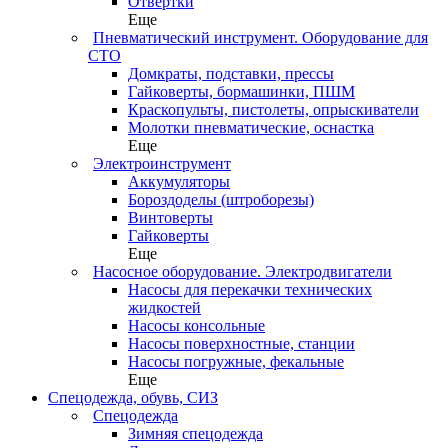
Отвертки
Еще
Пневматический инструмент. Оборудование для
СТО
Домкраты, подставки, прессы
Гайковерты, бормашинки, ПШМ
Краскопульты, пистолеты, опрыскиватели
Молотки пневматические, оснастка
Еще
Электроинструмент
Аккумуляторы
Бороздоделы (штроборезы)
Винтоверты
Гайковерты
Еще
Насосное оборудование. Электродвигатели
Насосы для перекачки технических
жидкостей
Насосы консольные
Насосы поверхностные, станции
Насосы погружные, фекальные
Еще
Спецодежда, обувь, СИЗ
Спецодежда
Зимняя спецодежда