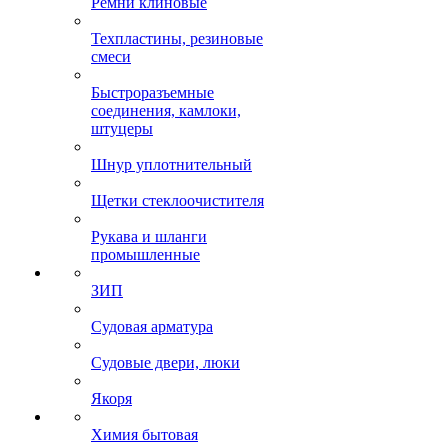
Ремни клиновые
Техпластины, резиновые
смеси
Быстроразъемные
соединения, камлоки,
штуцеры
Шнур уплотнительный
Щетки стеклоочистителя
Рукава и шланги
промышленные
ЗИП
Судовая арматура
Судовые двери, люки
Якоря
Химия бытовая