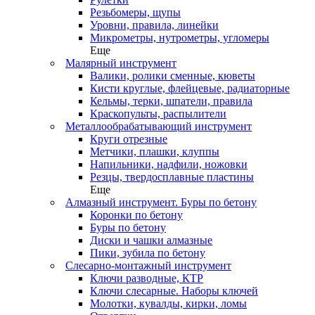
Резьбомеры, щупы
Уровни, правила, линейки
Микрометры, нутрометры, угломеры
Еще
Малярный инструмент
Валики, ролики сменные, кюветы
Кисти круглые, флейцевые, радиаторные
Кельмы, терки, шпатели, правила
Краскопульты, распылители
Металлообрабатывающий инструмент
Круги отрезные
Метчики, плашки, клуппы
Напильники, надфили, ножовки
Резцы, твердосплавные пластины
Еще
Алмазный инструмент. Буры по бетону
Коронки по бетону
Буры по бетону
Диски и чашки алмазные
Пики, зубила по бетону
Слесарно-монтажный инструмент
Ключи разводные, КТР
Ключи слесарные. Наборы ключей
Молотки, кувалды, кирки, ломы