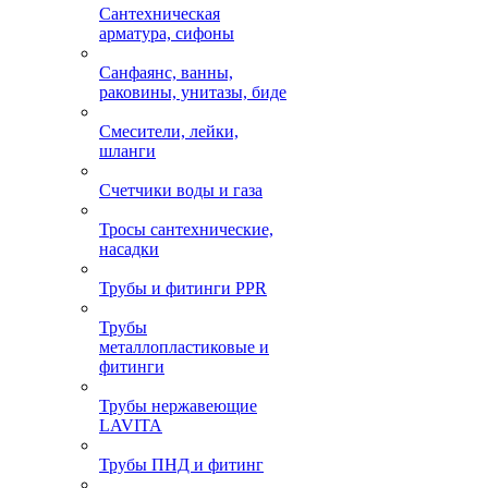
Сантехническая
арматура, сифоны
Санфаянс, ванны,
раковины, унитазы, биде
Смесители, лейки,
шланги
Счетчики воды и газа
Тросы сантехнические,
насадки
Трубы и фитинги PPR
Трубы
металлопластиковые и
фитинги
Трубы нержавеющие
LAVITA
Трубы ПНД и фитинг