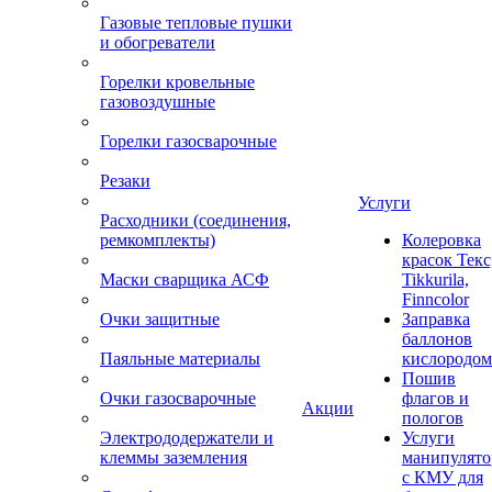
Газовые тепловые пушки
и обогреватели
Горелки кровельные
газовоздушные
Горелки газосварочные
Резаки
Услуги
Расходники (соединения,
ремкомплекты)
Колеровка
красок Текс
Маски сварщика АСФ
Tikkurila,
Finncolor
Очки защитные
Заправка
баллонов
Паяльные материалы
кислородом
Пошив
Очки газосварочные
флагов и
Акции
пологов
Электрододержатели и
Услуги
клеммы заземления
манипулято
с КМУ для