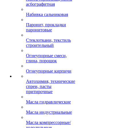
асбографитная
Набивка сальниковая
Паронит, прокладки
паронитовые
Стеклоткани, текстиль
строительный
Огнеупорные смеси,
глина, порошок
Огнеупорные кирпичи
Автохимия, технические
спреи, пасты
притирочные
Масла гидравлические
Масла индустриальные
Масла компрессорные/
холодильные