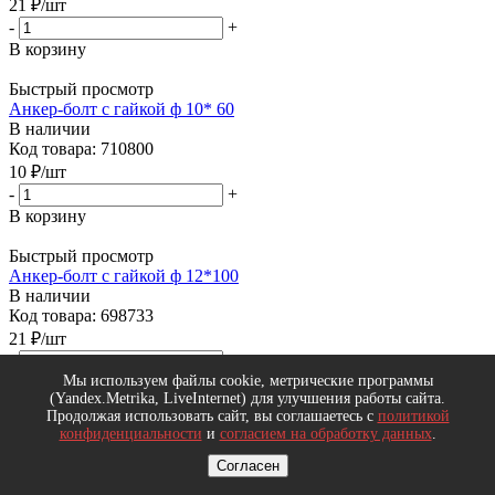
21
₽
/шт
-
+
В корзину
Быстрый просмотр
Анкер-болт с гайкой ф 10* 60
В наличии
Код товара: 710800
10
₽
/шт
-
+
В корзину
Быстрый просмотр
Анкер-болт с гайкой ф 12*100
В наличии
Код товара: 698733
21
₽
/шт
-
+
Мы используем файлы cookie, метрические программы
В корзину
(Yandex.Metrika, LiveInternet) для улучшения работы сайта.
Продолжая использовать сайт, вы соглашаетесь с
политикой
Быстрый просмотр
конфиденциальности
и
согласием на обработку данных
.
Анкер-болт с гайкой ф 10*125
В наличии
Согласен
Код товара: 711459