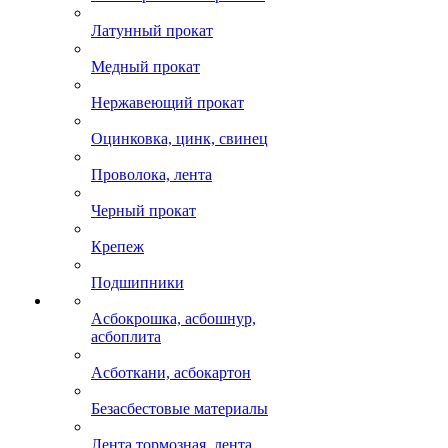
Латунный прокат
Медный прокат
Нержавеющий прокат
Оцинковка, цинк, свинец
Проволока, лента
Черный прокат
Крепеж
Подшипники
Асбокрошка, асбошнур,
асбоплита
Асботкани, асбокартон
Безасбестовые материалы
Лента тормозная, лента