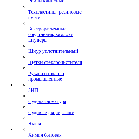
Ремни клиновые
Техпластины, резиновые
смеси
Быстроразъемные
соединения, камлоки,
штуцеры
Шнур уплотнительный
Щетки стеклоочистителя
Рукава и шланги
промышленные
ЗИП
Судовая арматура
Судовые двери, люки
Якоря
Химия бытовая