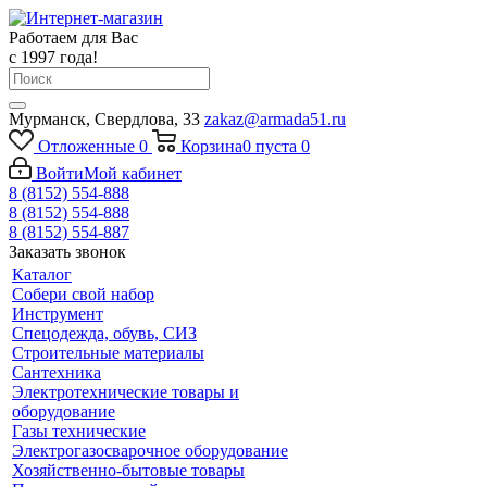
Работаем для Вас
с 1997 года!
Мурманск, Свердлова, 33
zakaz@armada51.ru
Отложенные
0
Корзина
0
пуста
0
Войти
Мой кабинет
8 (8152) 554-888
8 (8152) 554-888
8 (8152) 554-887
Заказать звонок
Каталог
Собери свой набор
Инструмент
Спецодежда, обувь, СИЗ
Строительные материалы
Сантехника
Электротехнические товары и
оборудование
Газы технические
Электрогазосварочное оборудование
Хозяйственно-бытовые товары