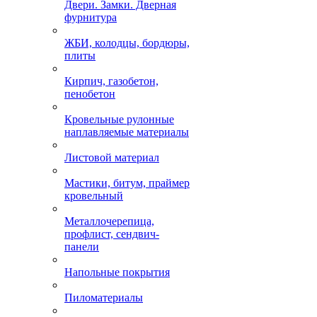
Двери. Замки. Дверная
фурнитура
ЖБИ, колодцы, бордюры,
плиты
Кирпич, газобетон,
пенобетон
Кровельные рулонные
наплавляемые материалы
Листовой материал
Мастики, битум, праймер
кровельный
Металлочерепица,
профлист, сендвич-
панели
Напольные покрытия
Пиломатериалы