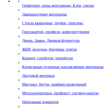
Герметики, пены монтажные. Клеи, смолы
Лакокрасочные материалы
Стекла кварцевые, трубки, триплекс
Гипсокартон, профили, комплектующие
Двери. Замки. Дверная фурнитура
ЖБИ, колодцы, бордюры, плиты
Кирпич, газобетон, пенобетон
Кровельные рулонные наплавляемые материалы
Листовой материал
Мастики, битум, праймер кровельный
Металлочерепица, профлист, сендвич-панели
Напольные покрытия