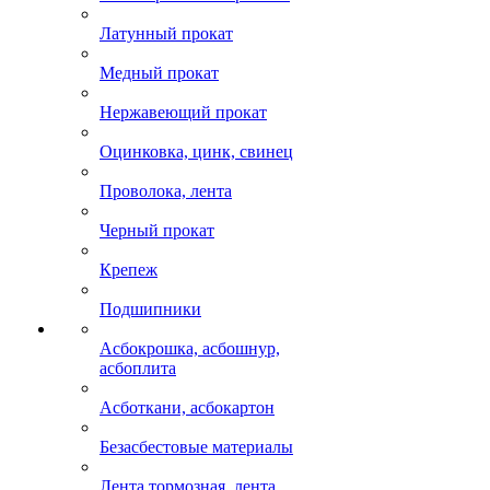
Латунный прокат
Медный прокат
Нержавеющий прокат
Оцинковка, цинк, свинец
Проволока, лента
Черный прокат
Крепеж
Подшипники
Асбокрошка, асбошнур,
асбоплита
Асботкани, асбокартон
Безасбестовые материалы
Лента тормозная, лента