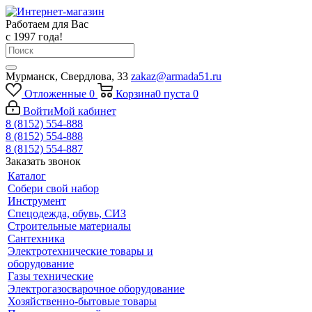
Работаем для Вас
с 1997 года!
Мурманск, Свердлова, 33
zakaz@armada51.ru
Отложенные
0
Корзина
0
пуста
0
Войти
Мой кабинет
8 (8152) 554-888
8 (8152) 554-888
8 (8152) 554-887
Заказать звонок
Каталог
Собери свой набор
Инструмент
Спецодежда, обувь, СИЗ
Строительные материалы
Сантехника
Электротехнические товары и
оборудование
Газы технические
Электрогазосварочное оборудование
Хозяйственно-бытовые товары