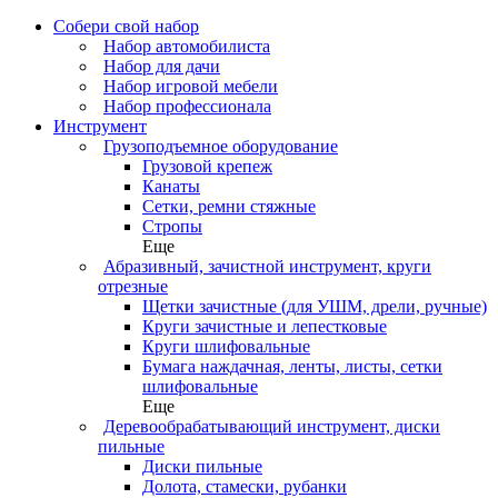
Собери свой набор
Набор автомобилиста
Набор для дачи
Набор игровой мебели
Набор профессионала
Инструмент
Грузоподъемное оборудование
Грузовой крепеж
Канаты
Сетки, ремни стяжные
Стропы
Еще
Абразивный, зачистной инструмент, круги
отрезные
Щетки зачистные (для УШМ, дрели, ручные)
Круги зачистные и лепестковые
Круги шлифовальные
Бумага наждачная, ленты, листы, сетки
шлифовальные
Еще
Деревообрабатывающий инструмент, диски
пильные
Диски пильные
Долота, стамески, рубанки