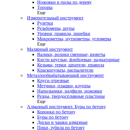
Ножовки и пилы по дереву
Топоры
Еще
Измерительный инструмент
Рулетки
Резьбомеры, щупы
Уровни, правила, линейки
Микрометры, нутрометры, угломеры
Еще
Малярный инструмент
Валики, ролики сменные, кюветы
Кисти круглые, флейцевые, радиаторные
Кельмы, терки, шпатели, правила
Краскопульты, распылители
Металлообрабатывающий инструмент
Круги отрезные
Метчики, плашки, клуппы
Напильники, надфили, ножовки
Резцы, твердосплавные пластины
Еще
Алмазный инструмент. Буры по бетону
Коронки по бетону
Буры по бетону
Диски и чашки алмазные
Пики, зубила по бетону