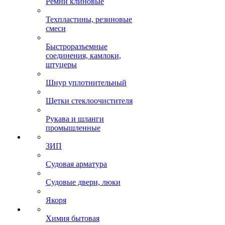
Ремни клиновые
Техпластины, резиновые
смеси
Быстроразъемные
соединения, камлоки,
штуцеры
Шнур уплотнительный
Щетки стеклоочистителя
Рукава и шланги
промышленные
ЗИП
Судовая арматура
Судовые двери, люки
Якоря
Химия бытовая