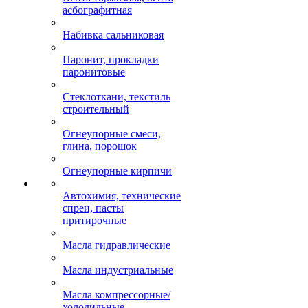
асбографитная
Набивка сальниковая
Паронит, прокладки
паронитовые
Стеклоткани, текстиль
строительный
Огнеупорные смеси,
глина, порошок
Огнеупорные кирпичи
Автохимия, технические
спреи, пасты
притирочные
Масла гидравлические
Масла индустриальные
Масла компрессорные/
холодильные