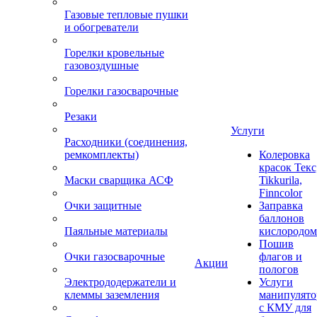
Газовые тепловые пушки
и обогреватели
Горелки кровельные
газовоздушные
Горелки газосварочные
Резаки
Услуги
Расходники (соединения,
ремкомплекты)
Колеровка
красок Текс
Маски сварщика АСФ
Tikkurila,
Finncolor
Очки защитные
Заправка
баллонов
Паяльные материалы
кислородом
Пошив
Очки газосварочные
флагов и
Акции
пологов
Электрододержатели и
Услуги
клеммы заземления
манипулято
с КМУ для