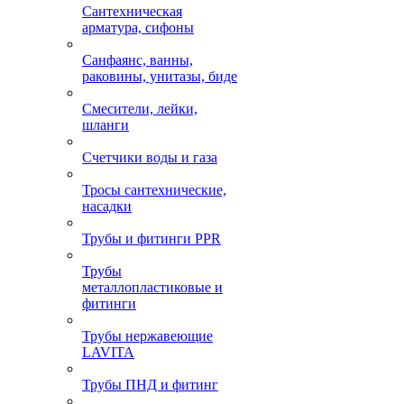
Сантехническая
арматура, сифоны
Санфаянс, ванны,
раковины, унитазы, биде
Смесители, лейки,
шланги
Счетчики воды и газа
Тросы сантехнические,
насадки
Трубы и фитинги PPR
Трубы
металлопластиковые и
фитинги
Трубы нержавеющие
LAVITA
Трубы ПНД и фитинг