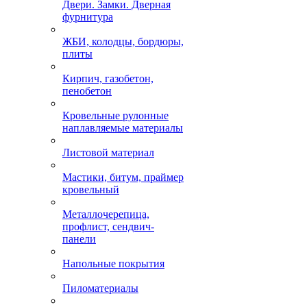
Двери. Замки. Дверная
фурнитура
ЖБИ, колодцы, бордюры,
плиты
Кирпич, газобетон,
пенобетон
Кровельные рулонные
наплавляемые материалы
Листовой материал
Мастики, битум, праймер
кровельный
Металлочерепица,
профлист, сендвич-
панели
Напольные покрытия
Пиломатериалы