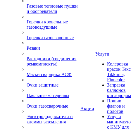
Газовые тепловые пушки
и обогреватели
Горелки кровельные
газовоздушные
Горелки газосварочные
Резаки
Услуги
Расходники (соединения,
ремкомплекты)
Колеровка
красок Текс
Маски сварщика АСФ
Tikkurila,
Finncolor
Очки защитные
Заправка
баллонов
Паяльные материалы
кислородом
Пошив
Очки газосварочные
флагов и
Акции
пологов
Электрододержатели и
Услуги
клеммы заземления
манипулято
с КМУ для