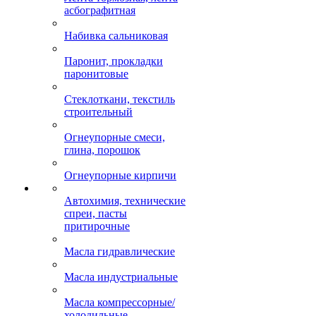
асбографитная
Набивка сальниковая
Паронит, прокладки
паронитовые
Стеклоткани, текстиль
строительный
Огнеупорные смеси,
глина, порошок
Огнеупорные кирпичи
Автохимия, технические
спреи, пасты
притирочные
Масла гидравлические
Масла индустриальные
Масла компрессорные/
холодильные