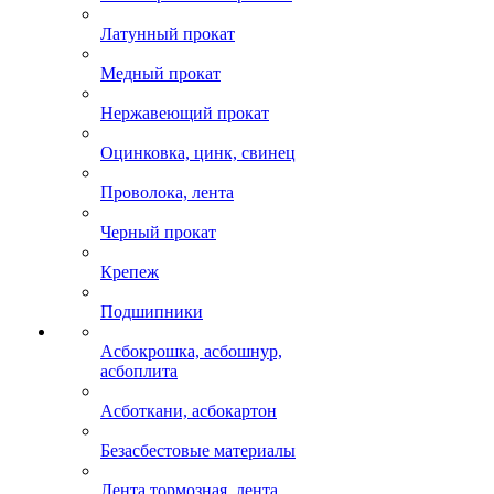
Латунный прокат
Медный прокат
Нержавеющий прокат
Оцинковка, цинк, свинец
Проволока, лента
Черный прокат
Крепеж
Подшипники
Асбокрошка, асбошнур,
асбоплита
Асботкани, асбокартон
Безасбестовые материалы
Лента тормозная, лента