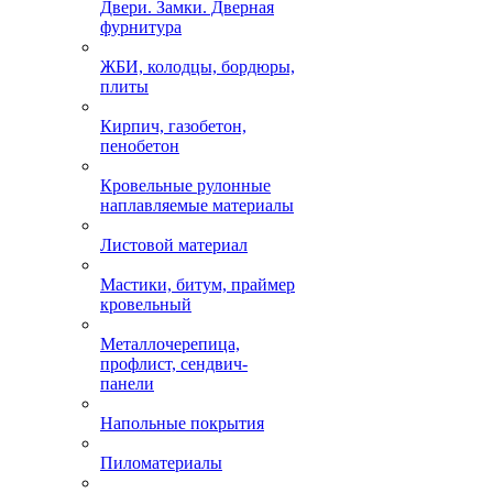
Двери. Замки. Дверная
фурнитура
ЖБИ, колодцы, бордюры,
плиты
Кирпич, газобетон,
пенобетон
Кровельные рулонные
наплавляемые материалы
Листовой материал
Мастики, битум, праймер
кровельный
Металлочерепица,
профлист, сендвич-
панели
Напольные покрытия
Пиломатериалы