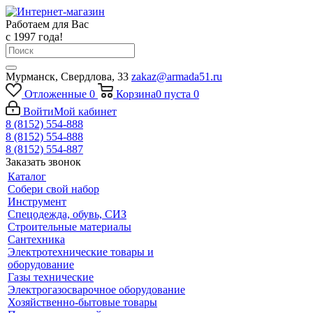
Работаем для Вас
с 1997 года!
Мурманск, Свердлова, 33
zakaz@armada51.ru
Отложенные
0
Корзина
0
пуста
0
Войти
Мой кабинет
8 (8152) 554-888
8 (8152) 554-888
8 (8152) 554-887
Заказать звонок
Каталог
Собери свой набор
Инструмент
Спецодежда, обувь, СИЗ
Строительные материалы
Сантехника
Электротехнические товары и
оборудование
Газы технические
Электрогазосварочное оборудование
Хозяйственно-бытовые товары