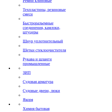
Ремни клиновые
Техпластины, резиновые
смеси
Быстроразъемные
соединения, камлоки,
штуцеры
Шнур уплотнительный
Щетки стеклоочистителя
Рукава и шланги
промышленные
ЗИП
Судовая арматура
Судовые двери, люки
Якоря
Химия бытовая