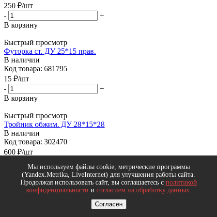
250
₽
/шт
-
+
В корзину
Быстрый просмотр
Футорка ст. ДУ 25*15 прав.
В наличии
Код товара: 681795
15
₽
/шт
-
+
В корзину
Быстрый просмотр
Тройник обжим. ДУ 28*15*28
В наличии
Код товара: 302470
600
₽
/шт
-
+
Мы используем файлы cookie, метрические программы
В корзину
(Yandex.Metrika, LiveInternet) для улучшения работы сайта.
Продолжая использовать сайт, вы соглашаетесь с
политикой
Быстрый просмотр
конфиденциальности
и
согласием на обработку данных
.
Тройник чуг.ДУ 20*32
Согласен
В наличии
Код товара: 602632