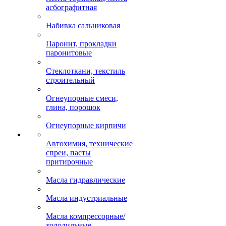
асбографитная
Набивка сальниковая
Паронит, прокладки
паронитовые
Стеклоткани, текстиль
строительный
Огнеупорные смеси,
глина, порошок
Огнеупорные кирпичи
Автохимия, технические
спреи, пасты
притирочные
Масла гидравлические
Масла индустриальные
Масла компрессорные/
холодильные