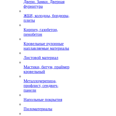
Двери. Замки. Дверная
фурнитура
ЖБИ, колодцы, бордюры,
плиты
Кирпич, газобетон,
пенобетон
Кровельные рулонные
наплавляемые материалы
Листовой материал
Мастики, битум, праймер
кровельный
Металлочерепица,
профлист, сендвич-
панели
Напольные покрытия
Пиломатериалы