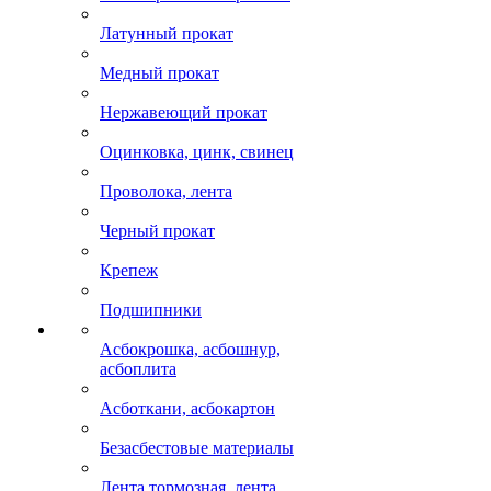
Латунный прокат
Медный прокат
Нержавеющий прокат
Оцинковка, цинк, свинец
Проволока, лента
Черный прокат
Крепеж
Подшипники
Асбокрошка, асбошнур,
асбоплита
Асботкани, асбокартон
Безасбестовые материалы
Лента тормозная, лента