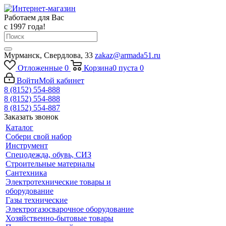
Работаем для Вас
с 1997 года!
Мурманск, Свердлова, 33
zakaz@armada51.ru
Отложенные
0
Корзина
0
пуста
0
Войти
Мой кабинет
8 (8152) 554-888
8 (8152) 554-888
8 (8152) 554-887
Заказать звонок
Каталог
Собери свой набор
Инструмент
Спецодежда, обувь, СИЗ
Строительные материалы
Сантехника
Электротехнические товары и
оборудование
Газы технические
Электрогазосварочное оборудование
Хозяйственно-бытовые товары