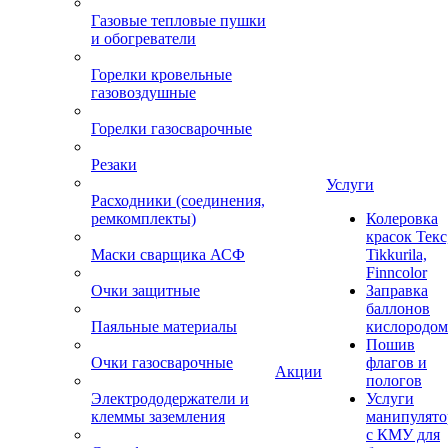
Газовые тепловые пушки
и обогреватели
Горелки кровельные
газовоздушные
Горелки газосварочные
Резаки
Услуги
Расходники (соединения,
ремкомплекты)
Колеровка
красок Текс
Маски сварщика АСФ
Tikkurila,
Finncolor
Очки защитные
Заправка
баллонов
Паяльные материалы
кислородом
Пошив
Очки газосварочные
флагов и
Акции
пологов
Электрододержатели и
Услуги
клеммы заземления
манипулято
с КМУ для