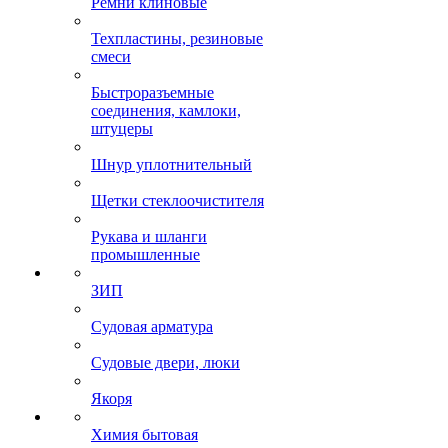
Ремни клиновые
Техпластины, резиновые
смеси
Быстроразъемные
соединения, камлоки,
штуцеры
Шнур уплотнительный
Щетки стеклоочистителя
Рукава и шланги
промышленные
ЗИП
Судовая арматура
Судовые двери, люки
Якоря
Химия бытовая