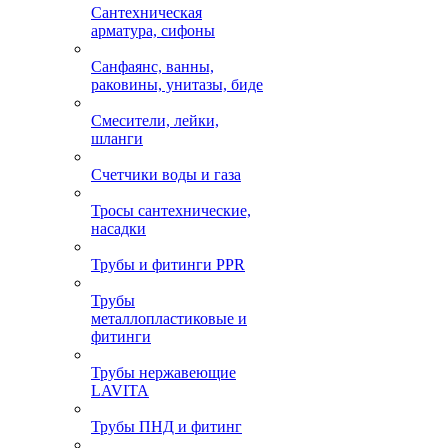
Сантехническая
арматура, сифоны
Санфаянс, ванны,
раковины, унитазы, биде
Смесители, лейки,
шланги
Счетчики воды и газа
Тросы сантехнические,
насадки
Трубы и фитинги PPR
Трубы
металлопластиковые и
фитинги
Трубы нержавеющие
LAVITA
Трубы ПНД и фитинг