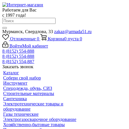
Работаем для Вас
с 1997 года!
Мурманск, Свердлова, 33
zakaz@armada51.ru
Отложенные
0
Корзина
0
пуста
0
Войти
Мой кабинет
8 (8152) 554-888
8 (8152) 554-888
8 (8152) 554-887
Заказать звонок
Каталог
Собери свой набор
Инструмент
Спецодежда, обувь, СИЗ
Строительные материалы
Сантехника
Электротехнические товары и
оборудование
Газы технические
Электрогазосварочное оборудование
Хозяйственно-бытовые товары