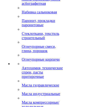
асбографитная
Набивка сальниковая
Паронит, прокладки
паронитовые
Стеклоткани, текстиль
строительный
Огнеупорные смеси,
глина, порошок
Огнеупорные кирпичи
Автохимия, технические
спреи, пасты
притирочные
Масла гидравлические
Масла индустриальные
Масла компрессорные/
холодильные