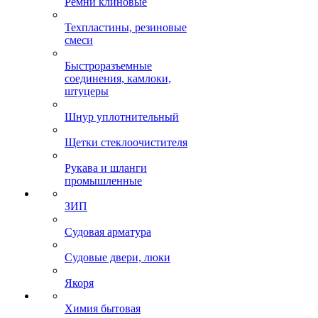
Ремни клиновые
Техпластины, резиновые
смеси
Быстроразъемные
соединения, камлоки,
штуцеры
Шнур уплотнительный
Щетки стеклоочистителя
Рукава и шланги
промышленные
ЗИП
Судовая арматура
Судовые двери, люки
Якоря
Химия бытовая