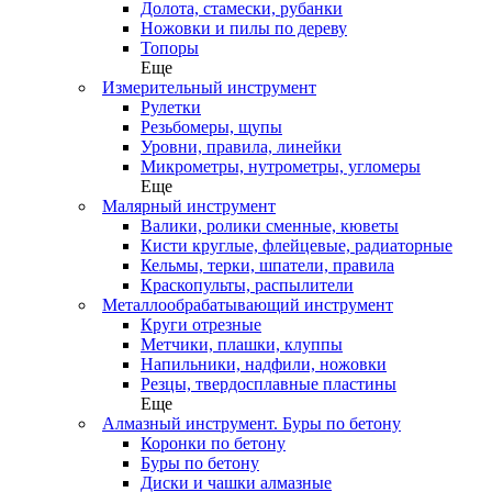
Долота, стамески, рубанки
Ножовки и пилы по дереву
Топоры
Еще
Измерительный инструмент
Рулетки
Резьбомеры, щупы
Уровни, правила, линейки
Микрометры, нутрометры, угломеры
Еще
Малярный инструмент
Валики, ролики сменные, кюветы
Кисти круглые, флейцевые, радиаторные
Кельмы, терки, шпатели, правила
Краскопульты, распылители
Металлообрабатывающий инструмент
Круги отрезные
Метчики, плашки, клуппы
Напильники, надфили, ножовки
Резцы, твердосплавные пластины
Еще
Алмазный инструмент. Буры по бетону
Коронки по бетону
Буры по бетону
Диски и чашки алмазные