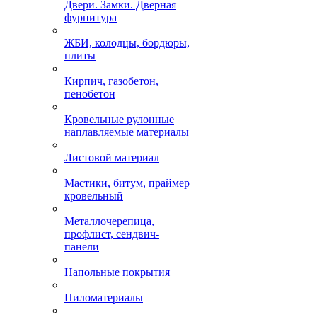
Двери. Замки. Дверная
фурнитура
ЖБИ, колодцы, бордюры,
плиты
Кирпич, газобетон,
пенобетон
Кровельные рулонные
наплавляемые материалы
Листовой материал
Мастики, битум, праймер
кровельный
Металлочерепица,
профлист, сендвич-
панели
Напольные покрытия
Пиломатериалы