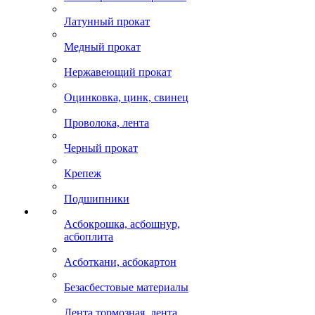
Латунный прокат
Медный прокат
Нержавеющий прокат
Оцинковка, цинк, свинец
Проволока, лента
Черный прокат
Крепеж
Подшипники
Асбокрошка, асбошнур,
асбоплита
Асботкани, асбокартон
Безасбестовые материалы
Лента тормозная, лента