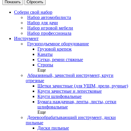
Сбросить
Собери свой набор
Набор автомобилиста
Набор для дачи
Набор игровой мебели
Набор профессионала
Инструмент
Грузоподъемное оборудование
Грузовой крепеж
Канаты
Сетки, ремни стяжные
Стропы
Еще
Абразивный, зачистной инструмент, круги
отрезные
Щетки зачистные (для УШМ, дрели, ручные)
Круги зачистные и лепестковые
Круги шлифовальные
Бумага наждачная, ленты, листы, сетки
шлифовальные
Еще
Деревообрабатывающий инструмент, диски
пильные
Диски пильные