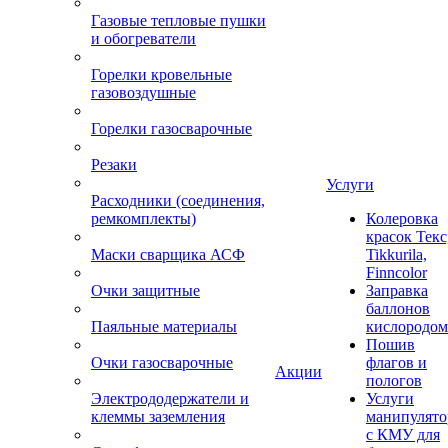
Газовые тепловые пушки
и обогреватели
Горелки кровельные
газовоздушные
Горелки газосварочные
Резаки
Услуги
Расходники (соединения,
ремкомплекты)
Колеровка
красок Текс
Маски сварщика АСФ
Tikkurila,
Finncolor
Очки защитные
Заправка
баллонов
Паяльные материалы
кислородом
Пошив
Очки газосварочные
флагов и
Акции
пологов
Электрододержатели и
Услуги
клеммы заземления
манипулято
с КМУ для