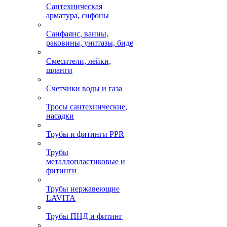
Сантехническая
арматура, сифоны
Санфаянс, ванны,
раковины, унитазы, биде
Смесители, лейки,
шланги
Счетчики воды и газа
Тросы сантехнические,
насадки
Трубы и фитинги PPR
Трубы
металлопластиковые и
фитинги
Трубы нержавеющие
LAVITA
Трубы ПНД и фитинг