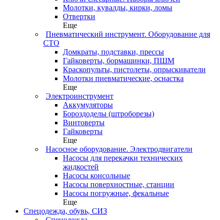
Молотки, кувалды, кирки, ломы
Отвертки
Еще
Пневматический инструмент. Оборудование для
СТО
Домкраты, подставки, прессы
Гайковерты, бормашинки, ПШМ
Краскопульты, пистолеты, опрыскиватели
Молотки пневматические, оснастка
Еще
Электроинструмент
Аккумуляторы
Бороздоделы (штроборезы)
Винтоверты
Гайковерты
Еще
Насосное оборудование. Электродвигатели
Насосы для перекачки технических
жидкостей
Насосы консольные
Насосы поверхностные, станции
Насосы погружные, фекальные
Еще
Спецодежда, обувь, СИЗ
Спецодежда