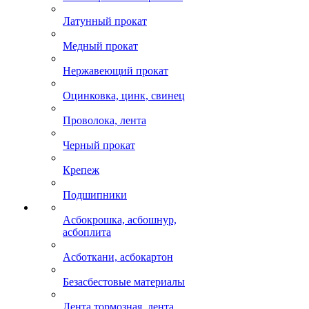
Латунный прокат
Медный прокат
Нержавеющий прокат
Оцинковка, цинк, свинец
Проволока, лента
Черный прокат
Крепеж
Подшипники
Асбокрошка, асбошнур,
асбоплита
Асботкани, асбокартон
Безасбестовые материалы
Лента тормозная, лента