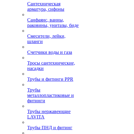
Сантехническая
арматура, сифоны
Санфаянс, ванны,
раковины, унитазы, биде
Смесители, лейки,
шланги
Счетчики воды и газа
Тросы сантехнические,
насадки
Трубы и фитинги PPR
Трубы
металлопластиковые и
фитинги
Трубы нержавеющие
LAVITA
Трубы ПНД и фитинг