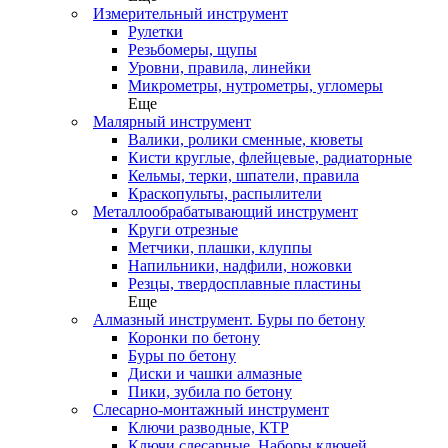
Измерительный инструмент
Рулетки
Резьбомеры, щупы
Уровни, правила, линейки
Микрометры, нутрометры, угломеры
Еще
Малярный инструмент
Валики, ролики сменные, кюветы
Кисти круглые, флейцевые, радиаторные
Кельмы, терки, шпатели, правила
Краскопульты, распылители
Металлообрабатывающий инструмент
Круги отрезные
Метчики, плашки, клуппы
Напильники, надфили, ножовки
Резцы, твердосплавные пластины
Еще
Алмазный инструмент. Буры по бетону
Коронки по бетону
Буры по бетону
Диски и чашки алмазные
Пики, зубила по бетону
Слесарно-монтажный инструмент
Ключи разводные, КТР
Ключи слесарные. Наборы ключей