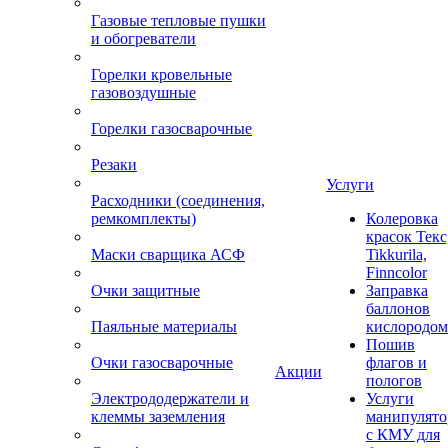
Газовые тепловые пушки
и обогреватели
Горелки кровельные
газовоздушные
Горелки газосварочные
Резаки
Услуги
Расходники (соединения,
ремкомплекты)
Колеровка
красок Текс
Маски сварщика АСФ
Tikkurila,
Finncolor
Очки защитные
Заправка
баллонов
Паяльные материалы
кислородом
Пошив
Очки газосварочные
флагов и
Акции
пологов
Электрододержатели и
Услуги
клеммы заземления
манипулято
с КМУ для