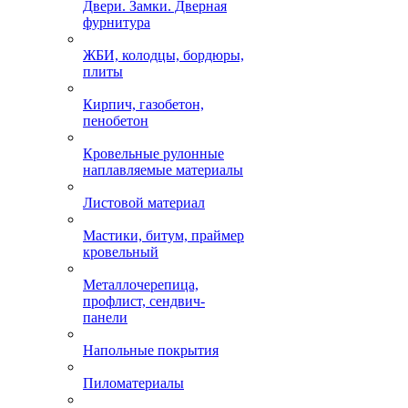
Двери. Замки. Дверная
фурнитура
ЖБИ, колодцы, бордюры,
плиты
Кирпич, газобетон,
пенобетон
Кровельные рулонные
наплавляемые материалы
Листовой материал
Мастики, битум, праймер
кровельный
Металлочерепица,
профлист, сендвич-
панели
Напольные покрытия
Пиломатериалы