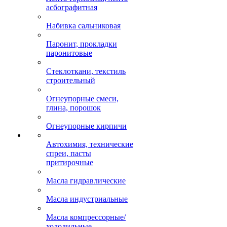
асбографитная
Набивка сальниковая
Паронит, прокладки
паронитовые
Стеклоткани, текстиль
строительный
Огнеупорные смеси,
глина, порошок
Огнеупорные кирпичи
Автохимия, технические
спреи, пасты
притирочные
Масла гидравлические
Масла индустриальные
Масла компрессорные/
холодильные