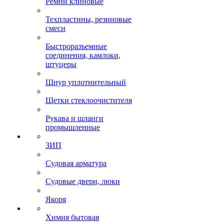
Ремни клиновые
Техпластины, резиновые
смеси
Быстроразъемные
соединения, камлоки,
штуцеры
Шнур уплотнительный
Щетки стеклоочистителя
Рукава и шланги
промышленные
ЗИП
Судовая арматура
Судовые двери, люки
Якоря
Химия бытовая