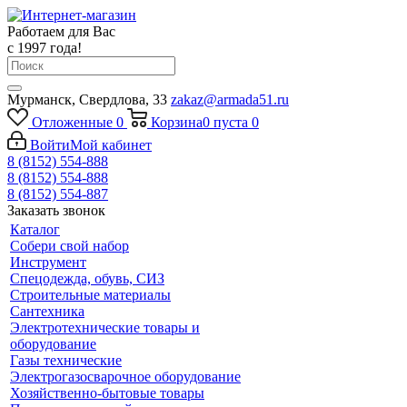
Работаем для Вас
с 1997 года!
Мурманск, Свердлова, 33
zakaz@armada51.ru
Отложенные
0
Корзина
0
пуста
0
Войти
Мой кабинет
8 (8152) 554-888
8 (8152) 554-888
8 (8152) 554-887
Заказать звонок
Каталог
Собери свой набор
Инструмент
Спецодежда, обувь, СИЗ
Строительные материалы
Сантехника
Электротехнические товары и
оборудование
Газы технические
Электрогазосварочное оборудование
Хозяйственно-бытовые товары