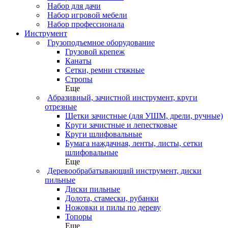
Набор для дачи
Набор игровой мебели
Набор профессионала
Инструмент
Грузоподъемное оборудование
Грузовой крепеж
Канаты
Сетки, ремни стяжные
Стропы
Еще
Абразивный, зачистной инструмент, круги
отрезные
Щетки зачистные (для УШМ, дрели, ручные)
Круги зачистные и лепестковые
Круги шлифовальные
Бумага наждачная, ленты, листы, сетки
шлифовальные
Еще
Деревообрабатывающий инструмент, диски
пильные
Диски пильные
Долота, стамески, рубанки
Ножовки и пилы по дереву
Топоры
Еще