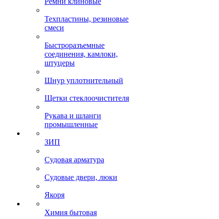
Ремни клиновые
Техпластины, резиновые
смеси
Быстроразъемные
соединения, камлоки,
штуцеры
Шнур уплотнительный
Щетки стеклоочистителя
Рукава и шланги
промышленные
ЗИП
Судовая арматура
Судовые двери, люки
Якоря
Химия бытовая