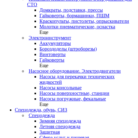
СТО
Домкраты, подставки, прессы
Гайковерты, бормашинки, ПШМ
Краскопульты, пистолеты, опрыскиватели
Молотки пневматические, оснастка
Еще
Электроинструмент
Аккумуляторы
Бороздоделы (штроборезы)
Винтоверты
Гайковерты
Еще
Насосное оборудование. Электродвигатели
Насосы для перекачки технических
жидкостей
Насосы консольные
Насосы поверхностные, станции
Насосы погружные, фекальные
Еще
Спецодежда, обувь, СИЗ
Спецодежда
Зимняя спецодежда
Летняя спецодежда
Защитная
Сфера услуг и пищевая