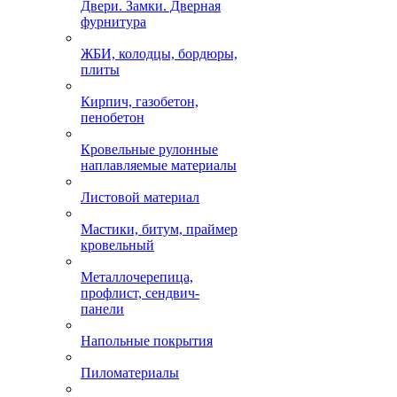
Двери. Замки. Дверная
фурнитура
ЖБИ, колодцы, бордюры,
плиты
Кирпич, газобетон,
пенобетон
Кровельные рулонные
наплавляемые материалы
Листовой материал
Мастики, битум, праймер
кровельный
Металлочерепица,
профлист, сендвич-
панели
Напольные покрытия
Пиломатериалы