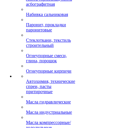
асбографитная
Набивка сальниковая
Паронит, прокладки
паронитовые
Стеклоткани, текстиль
строительный
Огнеупорные смеси,
глина, порошок
Огнеупорные кирпичи
Автохимия, технические
спреи, пасты
притирочные
Масла гидравлические
Масла индустриальные
Масла компрессорные/
холодильные