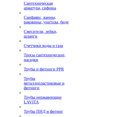
Сантехническая
арматура, сифоны
Санфаянс, ванны,
раковины, унитазы, биде
Смесители, лейки,
шланги
Счетчики воды и газа
Тросы сантехнические,
насадки
Трубы и фитинги PPR
Трубы
металлопластиковые и
фитинги
Трубы нержавеющие
LAVITA
Трубы ПНД и фитинг