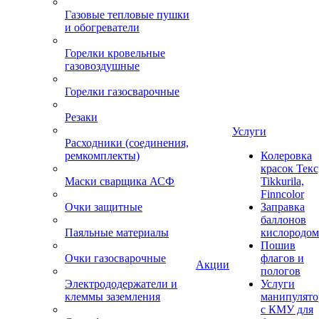
Газовые тепловые пушки
и обогреватели
Горелки кровельные
газовоздушные
Горелки газосварочные
Резаки
Услуги
Расходники (соединения,
ремкомплекты)
Колеровка
красок Текс
Маски сварщика АСФ
Tikkurila,
Finncolor
Очки защитные
Заправка
баллонов
Паяльные материалы
кислородом
Пошив
Очки газосварочные
флагов и
Акции
пологов
Электрододержатели и
Услуги
клеммы заземления
манипулято
с КМУ для