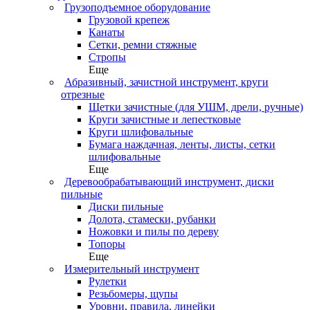
Грузоподъемное оборудование
Грузовой крепеж
Канаты
Сетки, ремни стяжные
Стропы
Еще
Абразивный, зачистной инструмент, круги
отрезные
Щетки зачистные (для УШМ, дрели, ручные)
Круги зачистные и лепестковые
Круги шлифовальные
Бумага наждачная, ленты, листы, сетки
шлифовальные
Еще
Деревообрабатывающий инструмент, диски
пильные
Диски пильные
Долота, стамески, рубанки
Ножовки и пилы по дереву
Топоры
Еще
Измерительный инструмент
Рулетки
Резьбомеры, щупы
Уровни, правила, линейки