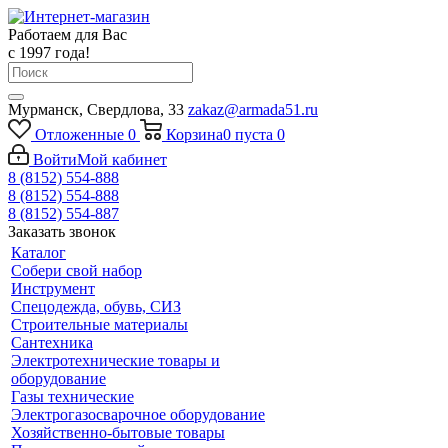
Работаем для Вас
с 1997 года!
Мурманск, Свердлова, 33
zakaz@armada51.ru
Отложенные
0
Корзина
0
пуста
0
Войти
Мой кабинет
8 (8152) 554-888
8 (8152) 554-888
8 (8152) 554-887
Заказать звонок
Каталог
Собери свой набор
Инструмент
Спецодежда, обувь, СИЗ
Строительные материалы
Сантехника
Электротехнические товары и
оборудование
Газы технические
Электрогазосварочное оборудование
Хозяйственно-бытовые товары