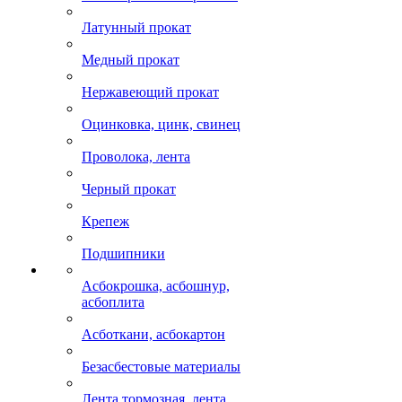
Латунный прокат
Медный прокат
Нержавеющий прокат
Оцинковка, цинк, свинец
Проволока, лента
Черный прокат
Крепеж
Подшипники
Асбокрошка, асбошнур,
асбоплита
Асботкани, асбокартон
Безасбестовые материалы
Лента тормозная, лента