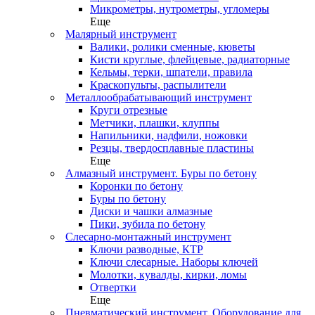
Микрометры, нутрометры, угломеры
Еще
Малярный инструмент
Валики, ролики сменные, кюветы
Кисти круглые, флейцевые, радиаторные
Кельмы, терки, шпатели, правила
Краскопульты, распылители
Металлообрабатывающий инструмент
Круги отрезные
Метчики, плашки, клуппы
Напильники, надфили, ножовки
Резцы, твердосплавные пластины
Еще
Алмазный инструмент. Буры по бетону
Коронки по бетону
Буры по бетону
Диски и чашки алмазные
Пики, зубила по бетону
Слесарно-монтажный инструмент
Ключи разводные, КТР
Ключи слесарные. Наборы ключей
Молотки, кувалды, кирки, ломы
Отвертки
Еще
Пневматический инструмент. Оборудование для