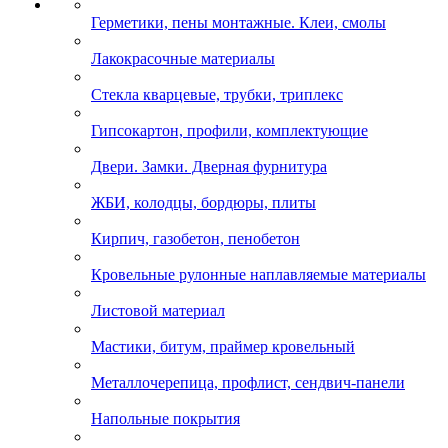
Герметики, пены монтажные. Клеи, смолы
Лакокрасочные материалы
Стекла кварцевые, трубки, триплекс
Гипсокартон, профили, комплектующие
Двери. Замки. Дверная фурнитура
ЖБИ, колодцы, бордюры, плиты
Кирпич, газобетон, пенобетон
Кровельные рулонные наплавляемые материалы
Листовой материал
Мастики, битум, праймер кровельный
Металлочерепица, профлист, сендвич-панели
Напольные покрытия