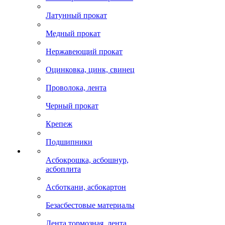
Латунный прокат
Медный прокат
Нержавеющий прокат
Оцинковка, цинк, свинец
Проволока, лента
Черный прокат
Крепеж
Подшипники
Асбокрошка, асбошнур,
асбоплита
Асботкани, асбокартон
Безасбестовые материалы
Лента тормозная, лента