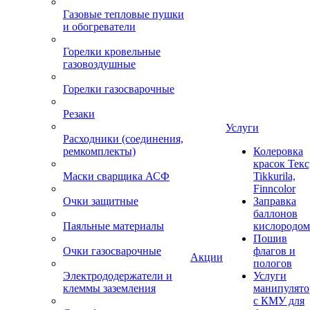
Газовые тепловые пушки
и обогреватели
Горелки кровельные
газовоздушные
Горелки газосварочные
Резаки
Услуги
Расходники (соединения,
ремкомплекты)
Колеровка
красок Текс
Маски сварщика АСФ
Tikkurila,
Finncolor
Очки защитные
Заправка
баллонов
Паяльные материалы
кислородом
Пошив
Очки газосварочные
флагов и
Акции
пологов
Электрододержатели и
Услуги
клеммы заземления
манипулято
с КМУ для