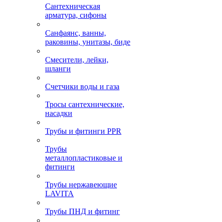
Сантехническая
арматура, сифоны
Санфаянс, ванны,
раковины, унитазы, биде
Смесители, лейки,
шланги
Счетчики воды и газа
Тросы сантехнические,
насадки
Трубы и фитинги PPR
Трубы
металлопластиковые и
фитинги
Трубы нержавеющие
LAVITA
Трубы ПНД и фитинг