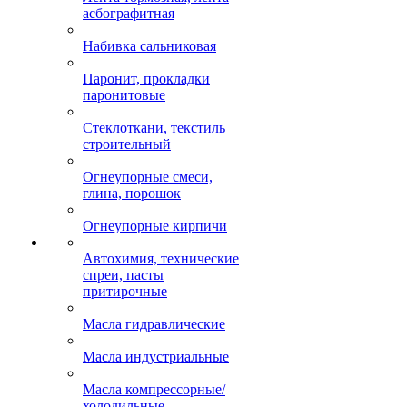
асбографитная
Набивка сальниковая
Паронит, прокладки
паронитовые
Стеклоткани, текстиль
строительный
Огнеупорные смеси,
глина, порошок
Огнеупорные кирпичи
Автохимия, технические
спреи, пасты
притирочные
Масла гидравлические
Масла индустриальные
Масла компрессорные/
холодильные