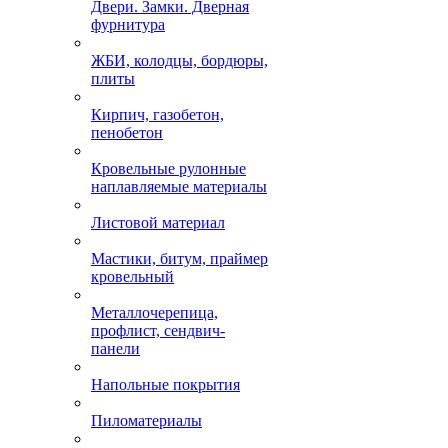
Двери. Замки. Дверная
фурнитура
ЖБИ, колодцы, бордюры,
плиты
Кирпич, газобетон,
пенобетон
Кровельные рулонные
наплавляемые материалы
Листовой материал
Мастики, битум, праймер
кровельный
Металлочерепица,
профлист, сендвич-
панели
Напольные покрытия
Пиломатериалы