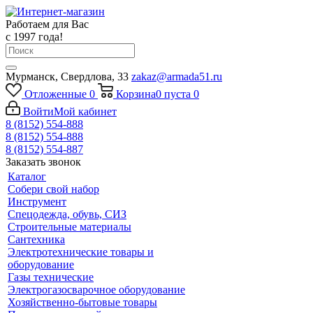
Работаем для Вас
с 1997 года!
Мурманск, Свердлова, 33
zakaz@armada51.ru
Отложенные
0
Корзина
0
пуста
0
Войти
Мой кабинет
8 (8152) 554-888
8 (8152) 554-888
8 (8152) 554-887
Заказать звонок
Каталог
Собери свой набор
Инструмент
Спецодежда, обувь, СИЗ
Строительные материалы
Сантехника
Электротехнические товары и
оборудование
Газы технические
Электрогазосварочное оборудование
Хозяйственно-бытовые товары