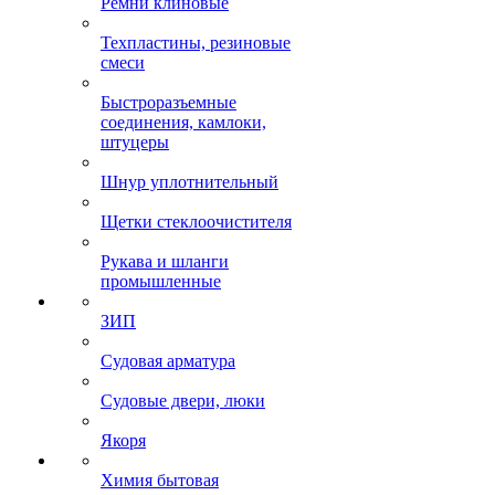
Ремни клиновые
Техпластины, резиновые
смеси
Быстроразъемные
соединения, камлоки,
штуцеры
Шнур уплотнительный
Щетки стеклоочистителя
Рукава и шланги
промышленные
ЗИП
Судовая арматура
Судовые двери, люки
Якоря
Химия бытовая