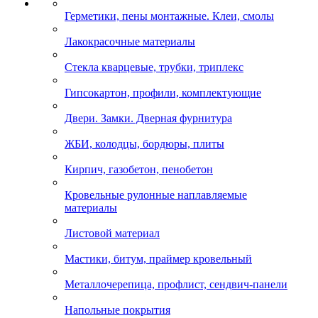
Герметики, пены монтажные. Клеи, смолы
Лакокрасочные материалы
Стекла кварцевые, трубки, триплекс
Гипсокартон, профили, комплектующие
Двери. Замки. Дверная фурнитура
ЖБИ, колодцы, бордюры, плиты
Кирпич, газобетон, пенобетон
Кровельные рулонные наплавляемые
материалы
Листовой материал
Мастики, битум, праймер кровельный
Металлочерепица, профлист, сендвич-панели
Напольные покрытия