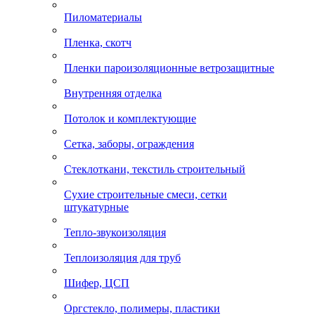
Пиломатериалы
Пленка, скотч
Пленки пароизоляционные ветрозащитные
Внутренняя отделка
Потолок и комплектующие
Сетка, заборы, ограждения
Стеклоткани, текстиль строительный
Сухие строительные смеси, сетки
штукатурные
Тепло-звукоизоляция
Теплоизоляция для труб
Шифер, ЦСП
Оргстекло, полимеры, пластики