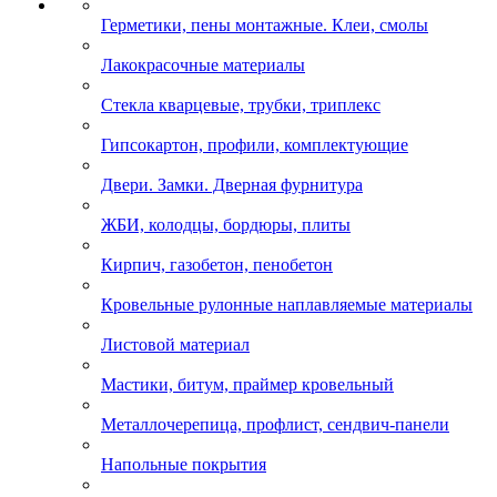
Герметики, пены монтажные. Клеи, смолы
Лакокрасочные материалы
Стекла кварцевые, трубки, триплекс
Гипсокартон, профили, комплектующие
Двери. Замки. Дверная фурнитура
ЖБИ, колодцы, бордюры, плиты
Кирпич, газобетон, пенобетон
Кровельные рулонные наплавляемые материалы
Листовой материал
Мастики, битум, праймер кровельный
Металлочерепица, профлист, сендвич-панели
Напольные покрытия