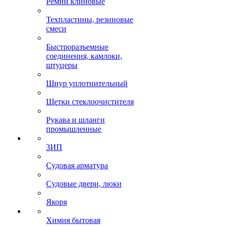
Ремни клиновые
Техпластины, резиновые
смеси
Быстроразъемные
соединения, камлоки,
штуцеры
Шнур уплотнительный
Щетки стеклоочистителя
Рукава и шланги
промышленные
ЗИП
Судовая арматура
Судовые двери, люки
Якоря
Химия бытовая