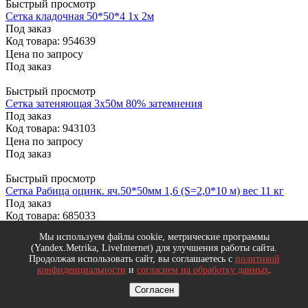
Быстрый просмотр
Сетка кладочная 50*50*4 1х 2м
Под заказ
Код товара: 954639
Цена по запросу
Под заказ
Быстрый просмотр
Сетка затеняющая 3х50м 80% затемнения
Под заказ
Код товара: 943103
Цена по запросу
Под заказ
Быстрый просмотр
Сетка Рабица оцинк. яч.50*50мм 1,6 (S=2,0*10 м) вес 11 кг
Под заказ
Код товара: 685033
Цена по запросу
Мы используем файлы cookie, метрические программы
Под заказ
(Yandex.Metrika, LiveInternet) для улучшения работы сайта.
Продолжая использовать сайт, вы соглашаетесь с
политикой
Быстрый просмотр
конфиденциальности
и
согласием на обработку данных
.
Сетка сварная 25*25* 2 мм цинк. (S=1,0*25м)
Согласен
Под заказ
Код товара: 690769