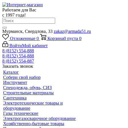
Работаем для Вас
с 1997 года!
Мурманск, Свердлова, 33
zakaz@armada51.ru
Отложенные
0
Корзина
0
пуста
0
Войти
Мой кабинет
8 (8152) 554-888
8 (8152) 554-888
8 (8152) 554-887
Заказать звонок
Каталог
Собери свой набор
Инструмент
Спецодежда, обувь, СИЗ
Строительные материалы
Сантехника
Электротехнические товары и
оборудование
Газы технические
Электрогазосварочное оборудование
Хозяйственно-бытовые товары