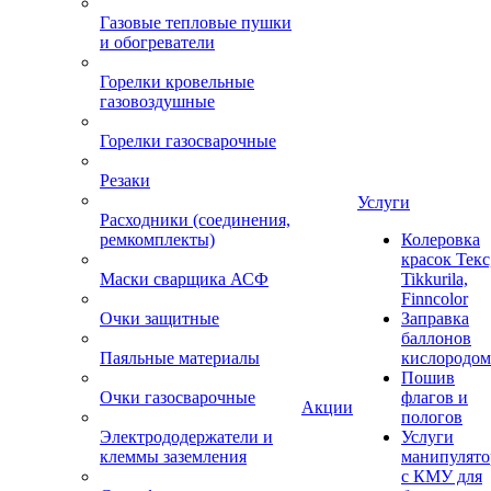
Газовые тепловые пушки
и обогреватели
Горелки кровельные
газовоздушные
Горелки газосварочные
Резаки
Услуги
Расходники (соединения,
ремкомплекты)
Колеровка
красок Текс
Маски сварщика АСФ
Tikkurila,
Finncolor
Очки защитные
Заправка
баллонов
Паяльные материалы
кислородом
Пошив
Очки газосварочные
флагов и
Акции
пологов
Электрододержатели и
Услуги
клеммы заземления
манипулято
с КМУ для