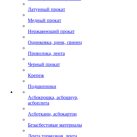
Латунный прокат
Медный прокат
Нержавеющий прокат
Оцинковка, цинк, свинец
Проволока, лента
Черный прокат
Крепеж
Подшипники
Асбокрошка, асбошнур,
асбоплита
Асботкани, асбокартон
Безасбестовые материалы
Лента тормозная, лента