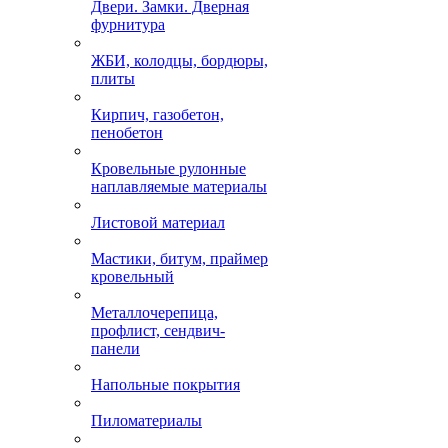
Двери. Замки. Дверная
фурнитура
ЖБИ, колодцы, бордюры,
плиты
Кирпич, газобетон,
пенобетон
Кровельные рулонные
наплавляемые материалы
Листовой материал
Мастики, битум, праймер
кровельный
Металлочерепица,
профлист, сендвич-
панели
Напольные покрытия
Пиломатериалы