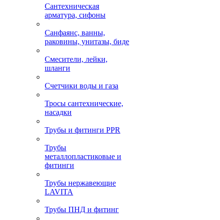
Сантехническая
арматура, сифоны
Санфаянс, ванны,
раковины, унитазы, биде
Смесители, лейки,
шланги
Счетчики воды и газа
Тросы сантехнические,
насадки
Трубы и фитинги PPR
Трубы
металлопластиковые и
фитинги
Трубы нержавеющие
LAVITA
Трубы ПНД и фитинг