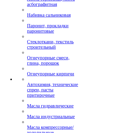
асбографитная
Набивка сальниковая
Паронит, прокладки
паронитовые
Стеклоткани, текстиль
строительный
Огнеупорные смеси,
глина, порошок
Огнеупорные кирпичи
Автохимия, технические
спреи, пасты
притирочные
Масла гидравлические
Масла индустриальные
Масла компрессорные/
холодильные