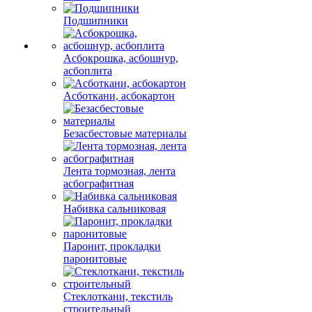
Проволока, лента
Черный прокат
Крепеж
Подшипники
Асбокрошка, асбошнур,
асбоплита
Асботкани, асбокартон
Безасбестовые материалы
Лента тормозная, лента
асбографитная
Набивка сальниковая
Паронит, прокладки