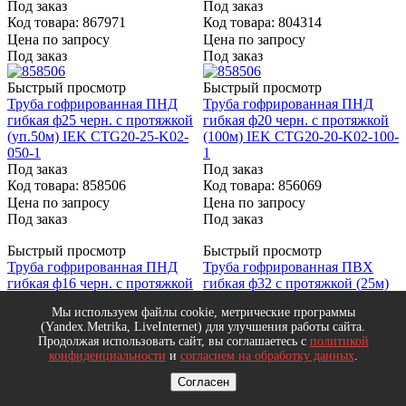
Быстрый просмотр
Быстрый просмотр
Труба гофрированная ПВХ
Труба гофрированная ПВХ
гибкая ф16 с протяжкой (100м)
гибкая ф25 с протяжкой (50м)
ИЭК CTG20-16-K41-100I
ИЭК CTG20-25-K41-050I
Под заказ
Под заказ
Код товара: 867971
Код товара: 804314
Цена по запросу
Цена по запросу
Под заказ
Под заказ
Быстрый просмотр
Быстрый просмотр
Труба гофрированная ПНД
Труба гофрированная ПНД
гибкая ф25 черн. с протяжкой
гибкая ф20 черн. с протяжкой
(уп.50м) IEK CTG20-25-K02-
(100м) IEK CTG20-20-K02-100-
050-1
1
Под заказ
Под заказ
Код товара: 858506
Код товара: 856069
Цена по запросу
Цена по запросу
Под заказ
Под заказ
Мы используем файлы cookie, метрические программы
(Yandex.Metrika, LiveInternet) для улучшения работы сайта.
Быстрый просмотр
Быстрый просмотр
Продолжая использовать сайт, вы соглашаетесь с
политикой
Труба гофрированная ПНД
Труба гофрированная ПВХ
конфиденциальности
и
согласием на обработку данных
.
гибкая ф16 черн. с протяжкой
гибкая ф32 с протяжкой (25м)
(100м) IEK CTG20-16-K02-100-
ИЭК CTG20-32-K41-025I
Согласен
1
Под заказ