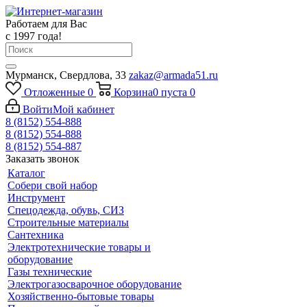
Работаем для Вас
с 1997 года!
Мурманск, Свердлова, 33
zakaz@armada51.ru
Отложенные
0
Корзина
0
пуста
0
Войти
Мой кабинет
8 (8152) 554-888
8 (8152) 554-888
8 (8152) 554-887
Заказать звонок
Каталог
Собери свой набор
Инструмент
Спецодежда, обувь, СИЗ
Строительные материалы
Сантехника
Электротехнические товары и
оборудование
Газы технические
Электрогазосварочное оборудование
Хозяйственно-бытовые товары