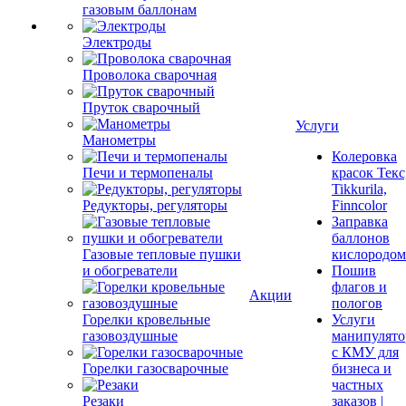
газовым баллонам
Электроды
Проволока сварочная
Пруток сварочный
Манометры
Услуги
Печи и термопеналы
Колеровка
Редукторы, регуляторы
красок Текс
Tikkurila,
Finncolor
Газовые тепловые пушки
Заправка
и обогреватели
баллонов
кислородом
Пошив
Горелки кровельные
флагов и
газовоздушные
Акции
пологов
Услуги
Горелки газосварочные
манипулято
с КМУ для
Резаки