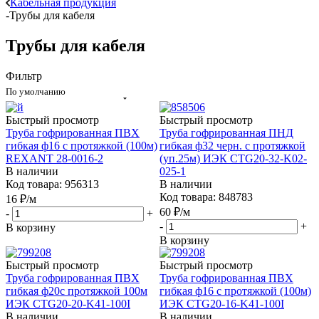
-
Каталог
-
Электротехнические товары и оборудование
-
Кабельная продукция
-
Трубы для кабеля
Трубы для кабеля
Фильтр
По умолчанию
Быстрый просмотр
Быстрый просмотр
Труба гофрированная ПВХ
Труба гофрированная ПНД
гибкая ф16 с протяжкой (100м)
гибкая ф32 черн. с протяжкой
REXANT 28-0016-2
(уп.25м) ИЭК CTG20-32-K02-
В наличии
025-1
Код товара: 956313
В наличии
Код товара: 848783
16
₽
/м
60
₽
/м
-
+
-
+
В корзину
В корзину