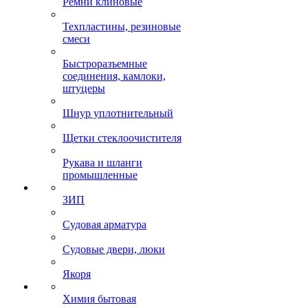
Ремни клиновые
Техпластины, резиновые
смеси
Быстроразъемные
соединения, камлоки,
штуцеры
Шнур уплотнительный
Щетки стеклоочистителя
Рукава и шланги
промышленные
ЗИП
Судовая арматура
Судовые двери, люки
Якоря
Химия бытовая