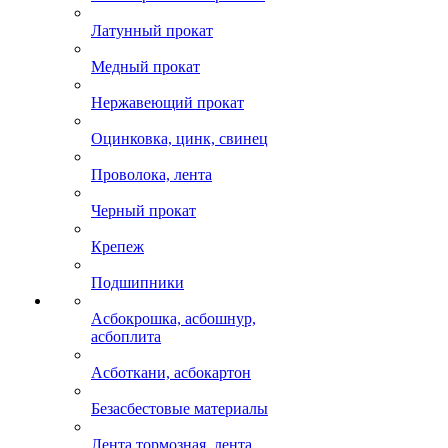
Латунный прокат
Медный прокат
Нержавеющий прокат
Оцинковка, цинк, свинец
Проволока, лента
Черный прокат
Крепеж
Подшипники
Асбокрошка, асбошнур,
асбоплита
Асботкани, асбокартон
Безасбестовые материалы
Лента тормозная, лента