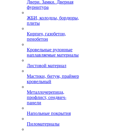
Двери. Замки. Дверная
фурнитура
ЖБИ, колодцы, бордюры,
плиты
Кирпич, газобетон,
пенобетон
Кровельные рулонные
наплавляемые материалы
Листовой материал
Мастики, битум, праймер
кровельный
Металлочерепица,
профлист, сендвич-
панели
Напольные покрытия
Пиломатериалы