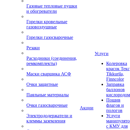
Газовые тепловые пушки
и обогреватели
Горелки кровельные
газовоздушные
Горелки газосварочные
Резаки
Услуги
Расходники (соединения,
ремкомплекты)
Колеровка
красок Текс
Маски сварщика АСФ
Tikkurila,
Finncolor
Очки защитные
Заправка
баллонов
Паяльные материалы
кислородом
Пошив
Очки газосварочные
флагов и
Акции
пологов
Электрододержатели и
Услуги
клеммы заземления
манипулято
с КМУ для