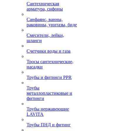
Сантехническая
арматура, сифоны
Санфаянс, ванны,
раковины, унитазы, биде
Смесители, лейки,
шланги
Счетчики воды и газа
Тросы сантехнические,
насадки
Трубы и фитинги PPR
Трубы
металлопластиковые и
фитинги
Трубы нержавеющие
LAVITA
Трубы ПНД и фитинг