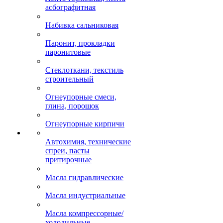
асбографитная
Набивка сальниковая
Паронит, прокладки
паронитовые
Стеклоткани, текстиль
строительный
Огнеупорные смеси,
глина, порошок
Огнеупорные кирпичи
Автохимия, технические
спреи, пасты
притирочные
Масла гидравлические
Масла индустриальные
Масла компрессорные/
холодильные