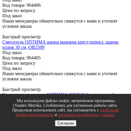
Код товара: 904406
Цена по запросу
Под заказ
Наши менеджеры обязательно свяжутся с вами и уточнят
условия заказа
Быстрый просмотр
Смеситель ОПТИМА ванна маховик крест,перекл. шаров,
излив 30 см, OB2509
Под заказ
Код товара: 904405
Цена по запросу
Под заказ
Наши менеджеры обязательно свяжутся с вами и уточнят
условия заказа
Быстрый просмотр
Смеситель для ванны ОПТИМА ОВ2519 2-вентильный,
маховик, перекл. шаров.
Мы используем файлы cookie, метрические программы
Под заказ
(Yandex.Metrika, LiveInternet) для улучшения работы сайта.
Код товара: 895367
Продолжая использовать сайт, вы соглашаетесь с
политикой
конфиденциальности
и
согласием на обработку данных
.
Цена по запросу
Под заказ
Согласен
Наши менеджеры обязательно свяжутся с вами и уточнят