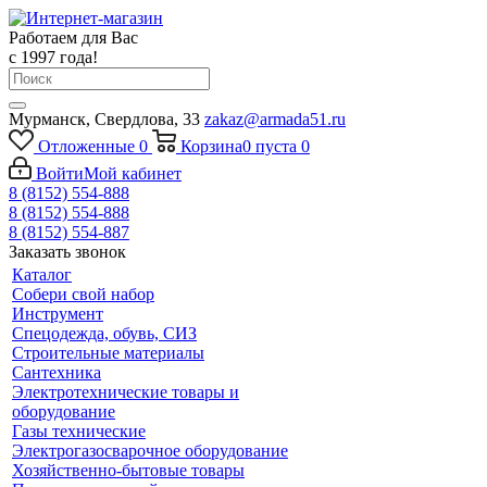
Работаем для Вас
с 1997 года!
Мурманск, Свердлова, 33
zakaz@armada51.ru
Отложенные
0
Корзина
0
пуста
0
Войти
Мой кабинет
8 (8152) 554-888
8 (8152) 554-888
8 (8152) 554-887
Заказать звонок
Каталог
Собери свой набор
Инструмент
Спецодежда, обувь, СИЗ
Строительные материалы
Сантехника
Электротехнические товары и
оборудование
Газы технические
Электрогазосварочное оборудование
Хозяйственно-бытовые товары