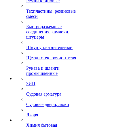
Ремни клиновые
Техпластины, резиновые
смеси
Быстроразъемные
соединения, камлоки,
штуцеры
Шнур уплотнительный
Щетки стеклоочистителя
Рукава и шланги
промышленные
ЗИП
Судовая арматура
Судовые двери, люки
Якоря
Химия бытовая