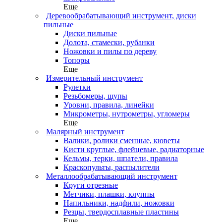
Еще
Деревообрабатывающий инструмент, диски
пильные
Диски пильные
Долота, стамески, рубанки
Ножовки и пилы по дереву
Топоры
Еще
Измерительный инструмент
Рулетки
Резьбомеры, щупы
Уровни, правила, линейки
Микрометры, нутрометры, угломеры
Еще
Малярный инструмент
Валики, ролики сменные, кюветы
Кисти круглые, флейцевые, радиаторные
Кельмы, терки, шпатели, правила
Краскопульты, распылители
Металлообрабатывающий инструмент
Круги отрезные
Метчики, плашки, клуппы
Напильники, надфили, ножовки
Резцы, твердосплавные пластины
Еще