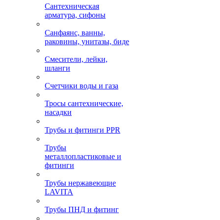
Сантехническая
арматура, сифоны
Санфаянс, ванны,
раковины, унитазы, биде
Смесители, лейки,
шланги
Счетчики воды и газа
Тросы сантехнические,
насадки
Трубы и фитинги PPR
Трубы
металлопластиковые и
фитинги
Трубы нержавеющие
LAVITA
Трубы ПНД и фитинг