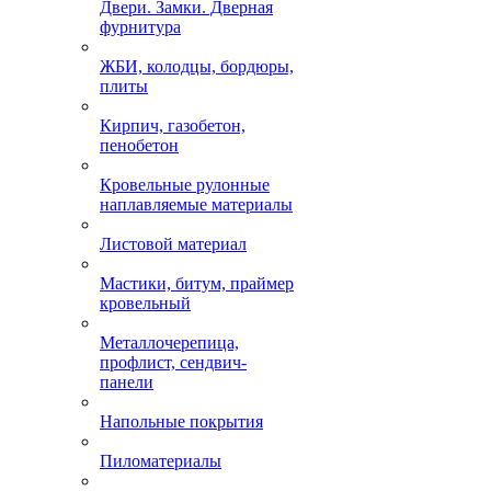
Двери. Замки. Дверная
фурнитура
ЖБИ, колодцы, бордюры,
плиты
Кирпич, газобетон,
пенобетон
Кровельные рулонные
наплавляемые материалы
Листовой материал
Мастики, битум, праймер
кровельный
Металлочерепица,
профлист, сендвич-
панели
Напольные покрытия
Пиломатериалы