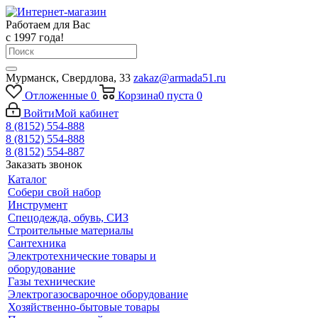
Работаем для Вас
с 1997 года!
Мурманск, Свердлова, 33
zakaz@armada51.ru
Отложенные
0
Корзина
0
пуста
0
Войти
Мой кабинет
8 (8152) 554-888
8 (8152) 554-888
8 (8152) 554-887
Заказать звонок
Каталог
Собери свой набор
Инструмент
Спецодежда, обувь, СИЗ
Строительные материалы
Сантехника
Электротехнические товары и
оборудование
Газы технические
Электрогазосварочное оборудование
Хозяйственно-бытовые товары