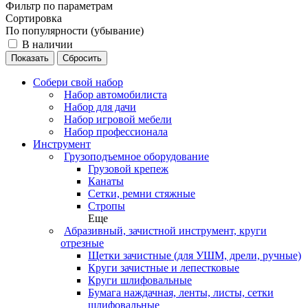
Фильтр по параметрам
Сортировка
По популярности (убывание)
В наличии
Сбросить
Собери свой набор
Набор автомобилиста
Набор для дачи
Набор игровой мебели
Набор профессионала
Инструмент
Грузоподъемное оборудование
Грузовой крепеж
Канаты
Сетки, ремни стяжные
Стропы
Еще
Абразивный, зачистной инструмент, круги
отрезные
Щетки зачистные (для УШМ, дрели, ручные)
Круги зачистные и лепестковые
Круги шлифовальные
Бумага наждачная, ленты, листы, сетки
шлифовальные