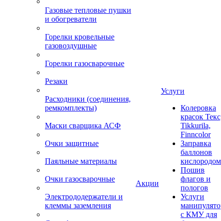
Газовые тепловые пушки
и обогреватели
Горелки кровельные
газовоздушные
Горелки газосварочные
Резаки
Услуги
Расходники (соединения,
ремкомплекты)
Колеровка
красок Текс
Маски сварщика АСФ
Tikkurila,
Finncolor
Очки защитные
Заправка
баллонов
Паяльные материалы
кислородом
Пошив
Очки газосварочные
флагов и
Акции
пологов
Электрододержатели и
Услуги
клеммы заземления
манипулято
с КМУ для