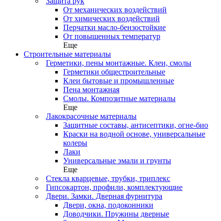
Защита рук
От механических воздействий
От химических воздействий
Перчатки масло-бензостойкие
От повышенных температур
Еще
Строительные материалы
Герметики, пены монтажные. Клеи, смолы
Герметики общестроительные
Клеи бытовые и промышленные
Пена монтажная
Смолы. Композитные материалы
Еще
Лакокрасочные материалы
Защитные составы, антисептики, огне-био
Краски на водной основе, универсальные
колеры
Лаки
Универсальные эмали и грунты
Еще
Стекла кварцевые, трубки, триплекс
Гипсокартон, профили, комплектующие
Двери. Замки. Дверная фурнитура
Двери, окна, подоконники
Доводчики. Пружины дверные