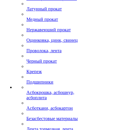
Латунный прокат
Медный прокат
Нержавеющий прокат
Оцинковка, цинк, свинец
Проволока, лента
Черный прокат
Крепеж
Подшипники
Асбокрошка, асбошнур,
асбоплита
Асботкани, асбокартон
Безасбестовые материалы
Лента тормозная, лента