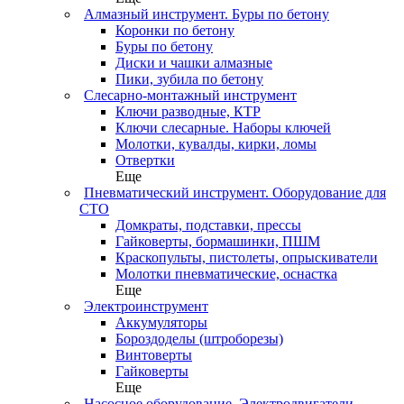
Алмазный инструмент. Буры по бетону
Коронки по бетону
Буры по бетону
Диски и чашки алмазные
Пики, зубила по бетону
Слесарно-монтажный инструмент
Ключи разводные, КТР
Ключи слесарные. Наборы ключей
Молотки, кувалды, кирки, ломы
Отвертки
Еще
Пневматический инструмент. Оборудование для
СТО
Домкраты, подставки, прессы
Гайковерты, бормашинки, ПШМ
Краскопульты, пистолеты, опрыскиватели
Молотки пневматические, оснастка
Еще
Электроинструмент
Аккумуляторы
Бороздоделы (штроборезы)
Винтоверты
Гайковерты
Еще
Насосное оборудование. Электродвигатели