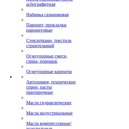
асбографитная
Набивка сальниковая
Паронит, прокладки
паронитовые
Стеклоткани, текстиль
строительный
Огнеупорные смеси,
глина, порошок
Огнеупорные кирпичи
Автохимия, технические
спреи, пасты
притирочные
Масла гидравлические
Масла индустриальные
Масла компрессорные/
холодильные