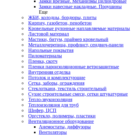
Замки врезные. Механизмы цилиндровые
Замки навесные накладные. Проушины
Еще
ЖБИ, колодцы, бордюры, плиты
Кирпич, газобетон, пенобетон
Кровельные рулонные наплавляемые материалы
Листовой материал
Мастики, битум, праймер кровельный
Металлочерепица, профлист, сендвич-панели
Напольные покрытия
Пиломатериалы
Пленка, скотч
Пленки пароизоляционные ветрозащитные
Внутренняя отделка
Потолок и комплектующие
Сетка, заборы, ограждения
Стеклоткани, текстиль строительный
Сухие строительные смеси, сетки штукатурные
Тепло-звукоизоляция
Теплоизоляция для труб
Шифер, ЦСП
Оргстекло, полимеры, пластики
Вентиляционное оборудование
Анемостаты, диффузоры
Вентиляторы