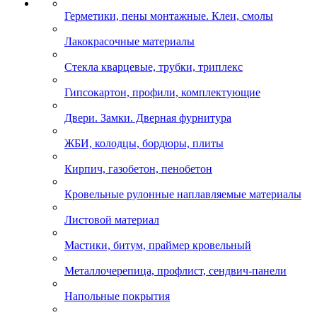
Герметики, пены монтажные. Клеи, смолы
Лакокрасочные материалы
Стекла кварцевые, трубки, триплекс
Гипсокартон, профили, комплектующие
Двери. Замки. Дверная фурнитура
ЖБИ, колодцы, бордюры, плиты
Кирпич, газобетон, пенобетон
Кровельные рулонные наплавляемые материалы
Листовой материал
Мастики, битум, праймер кровельный
Металлочерепица, профлист, сендвич-панели
Напольные покрытия