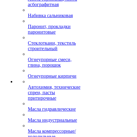
асбографитная
Набивка сальниковая
Паронит, прокладки
паронитовые
Стеклоткани, текстиль
строительный
Огнеупорные смеси,
глина, порошок
Огнеупорные кирпичи
Автохимия, технические
спреи, пасты
притирочные
Масла гидравлические
Масла индустриальные
Масла компрессорные/
холодильные