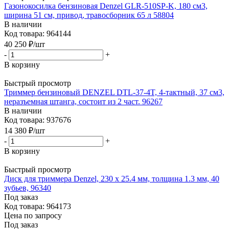
Газонокосилка бензиновая Denzel GLR-510SP-K, 180 см3,
ширина 51 см, привод, травосборник 65 л 58804
В наличии
Код товара: 964144
40 250
₽
/шт
-
+
В корзину
Быстрый просмотр
Триммер бензиновый DENZEL DTL-37-4T, 4-тактный, 37 см3,
неразъемная штанга, состоит из 2 част. 96267
В наличии
Код товара: 937676
14 380
₽
/шт
-
+
В корзину
Быстрый просмотр
Диск для триммера Denzel, 230 х 25.4 мм, толщина 1.3 мм, 40
зубьев, 96340
Под заказ
Код товара: 964173
Цена по запросу
Под заказ