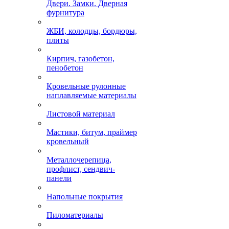
Двери. Замки. Дверная
фурнитура
ЖБИ, колодцы, бордюры,
плиты
Кирпич, газобетон,
пенобетон
Кровельные рулонные
наплавляемые материалы
Листовой материал
Мастики, битум, праймер
кровельный
Металлочерепица,
профлист, сендвич-
панели
Напольные покрытия
Пиломатериалы