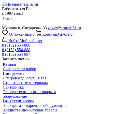
Работаем для Вас
с 1997 года!
Мурманск, Свердлова, 33
zakaz@armada51.ru
Отложенные
0
Корзина
0
пуста
0
Войти
Мой кабинет
8 (8152) 554-888
8 (8152) 554-888
8 (8152) 554-887
Заказать звонок
Каталог
Собери свой набор
Инструмент
Спецодежда, обувь, СИЗ
Строительные материалы
Сантехника
Электротехнические товары и
оборудование
Газы технические
Электрогазосварочное оборудование
Хозяйственно-бытовые товары