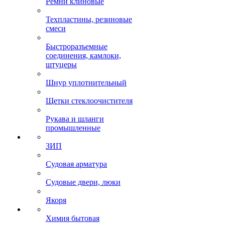
Ремни клиновые
Техпластины, резиновые
смеси
Быстроразъемные
соединения, камлоки,
штуцеры
Шнур уплотнительный
Щетки стеклоочистителя
Рукава и шланги
промышленные
ЗИП
Судовая арматура
Судовые двери, люки
Якоря
Химия бытовая