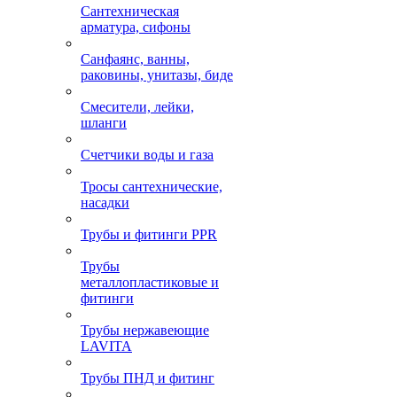
Сантехническая
арматура, сифоны
Санфаянс, ванны,
раковины, унитазы, биде
Смесители, лейки,
шланги
Счетчики воды и газа
Тросы сантехнические,
насадки
Трубы и фитинги PPR
Трубы
металлопластиковые и
фитинги
Трубы нержавеющие
LAVITA
Трубы ПНД и фитинг