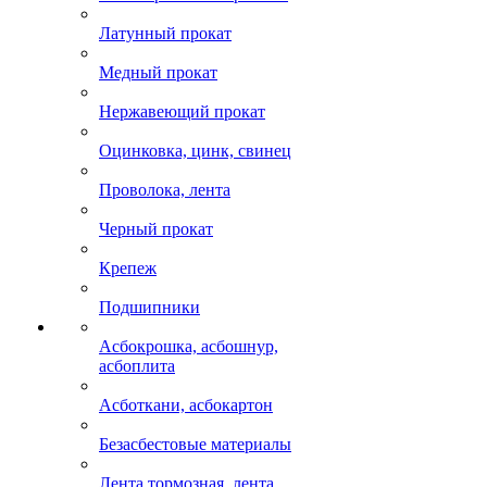
Латунный прокат
Медный прокат
Нержавеющий прокат
Оцинковка, цинк, свинец
Проволока, лента
Черный прокат
Крепеж
Подшипники
Асбокрошка, асбошнур,
асбоплита
Асботкани, асбокартон
Безасбестовые материалы
Лента тормозная, лента