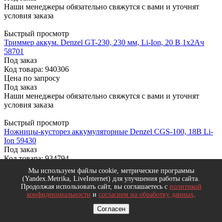
Наши менеджеры обязательно свяжутся с вами и уточнят
условия заказа
Быстрый просмотр
Триммер аккум. Denzel GT-230, 230 мм, Li-Ion, 20 В 1x2Ач
58701
Под заказ
Код товара: 940306
Цена по запросу
Под заказ
Наши менеджеры обязательно свяжутся с вами и уточнят
условия заказа
Быстрый просмотр
Ножницы-кусторез аккумуляторные Denzel CGS-100, 18В Li-
Ion 59430
Под заказ
Код товара: 934794
Цена по запросу
Мы используем файлы cookie, метрические программы
Под заказ
(Yandex.Metrika, LiveInternet) для улучшения работы сайта.
Наши менеджеры обязательно свяжутся с вами и уточнят
Продолжая использовать сайт, вы соглашаетесь с
политикой
условия заказа
конфиденциальности
и
согласием на обработку данных
.
Согласен
Быстрый просмотр
Триммер бензиновый DENZEL мультифункциональный 2-