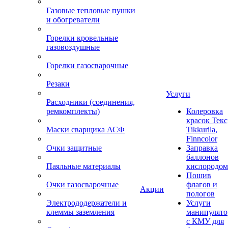
Газовые тепловые пушки
и обогреватели
Горелки кровельные
газовоздушные
Горелки газосварочные
Резаки
Услуги
Расходники (соединения,
ремкомплекты)
Колеровка
красок Текс
Маски сварщика АСФ
Tikkurila,
Finncolor
Очки защитные
Заправка
баллонов
Паяльные материалы
кислородом
Пошив
Очки газосварочные
флагов и
Акции
пологов
Электрододержатели и
Услуги
клеммы заземления
манипулято
с КМУ для