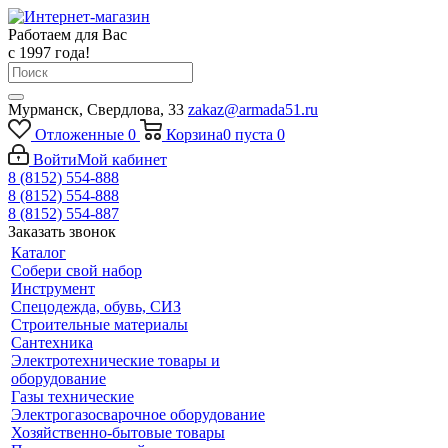
Работаем для Вас
с 1997 года!
Мурманск, Свердлова, 33
zakaz@armada51.ru
Отложенные
0
Корзина
0
пуста
0
Войти
Мой кабинет
8 (8152) 554-888
8 (8152) 554-888
8 (8152) 554-887
Заказать звонок
Каталог
Собери свой набор
Инструмент
Спецодежда, обувь, СИЗ
Строительные материалы
Сантехника
Электротехнические товары и
оборудование
Газы технические
Электрогазосварочное оборудование
Хозяйственно-бытовые товары