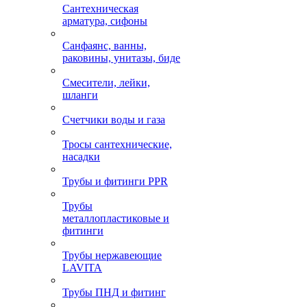
Сантехническая
арматура, сифоны
Санфаянс, ванны,
раковины, унитазы, биде
Смесители, лейки,
шланги
Счетчики воды и газа
Тросы сантехнические,
насадки
Трубы и фитинги PPR
Трубы
металлопластиковые и
фитинги
Трубы нержавеющие
LAVITA
Трубы ПНД и фитинг