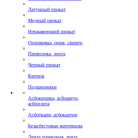
Латунный прокат
Медный прокат
Нержавеющий прокат
Оцинковка, цинк, свинец
Проволока, лента
Черный прокат
Крепеж
Подшипники
Асбокрошка, асбошнур,
асбоплита
Асботкани, асбокартон
Безасбестовые материалы
Лента тормозная, лента