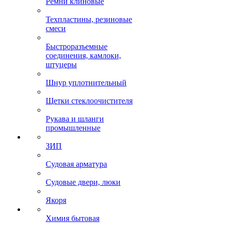
Ремни клиновые
Техпластины, резиновые
смеси
Быстроразъемные
соединения, камлоки,
штуцеры
Шнур уплотнительный
Щетки стеклоочистителя
Рукава и шланги
промышленные
ЗИП
Судовая арматура
Судовые двери, люки
Якоря
Химия бытовая