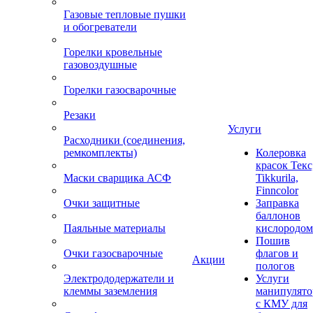
Газовые тепловые пушки
и обогреватели
Горелки кровельные
газовоздушные
Горелки газосварочные
Резаки
Услуги
Расходники (соединения,
ремкомплекты)
Колеровка
красок Текс
Маски сварщика АСФ
Tikkurila,
Finncolor
Очки защитные
Заправка
баллонов
Паяльные материалы
кислородом
Пошив
Очки газосварочные
флагов и
Акции
пологов
Электрододержатели и
Услуги
клеммы заземления
манипулято
с КМУ для