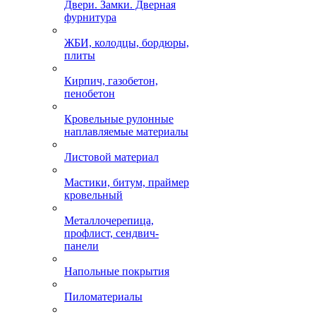
Двери. Замки. Дверная
фурнитура
ЖБИ, колодцы, бордюры,
плиты
Кирпич, газобетон,
пенобетон
Кровельные рулонные
наплавляемые материалы
Листовой материал
Мастики, битум, праймер
кровельный
Металлочерепица,
профлист, сендвич-
панели
Напольные покрытия
Пиломатериалы