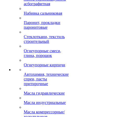
асбографитная
Набивка сальниковая
Паронит, прокладки
паронитовые
Стеклоткани, текстиль
строительный
Огнеупорные смеси,
глина, порошок
Огнеупорные кирпичи
Автохимия, технические
спреи, пасты
притирочные
Масла гидравлические
Масла индустриальные
Масла компрессорные/
холодильные