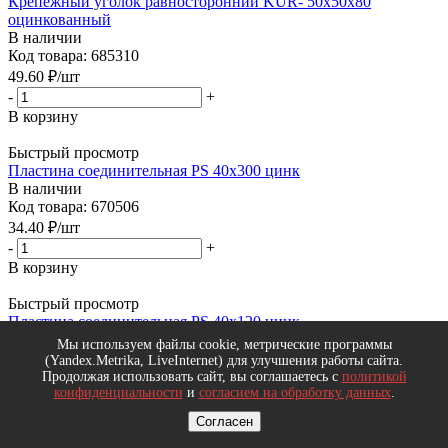
Крепежный уголок равносторонний KUR- 50x50x80
оцинкованный
В наличии
Код товара: 685310
49.60
₽
/шт
-
+
В корзину
Быстрый просмотр
Пластина соединительная PS 40x300 цинк
В наличии
Код товара: 670506
34.40
₽
/шт
-
+
В корзину
Быстрый просмотр
Пластина соединительная PS 40x120 цинк
В наличии
Мы используем файлы cookie, метрические программы
Код товара: 684992
(Yandex.Metrika, LiveInternet) для улучшения работы сайта.
Продолжая использовать сайт, вы соглашаетесь с
политикой
13.60
₽
/шт
конфиденциальности
и
согласием на обработку данных
.
-
+
В корзину
Согласен