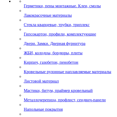
Герметики, пены монтажные. Клеи, смолы
Лакокрасочные материалы
Стекла кварцевые, трубки, триплекс
Гипсокартон, профили, комплектующие
Двери. Замки. Дверная фурнитура
ЖБИ, колодцы, бордюры, плиты
Кирпич, газобетон, пенобетон
Кровельные рулонные наплавляемые материалы
Листовой материал
Мастики, битум, праймер кровельный
Металлочерепица, профлист, сендвич-панели
Напольные покрытия