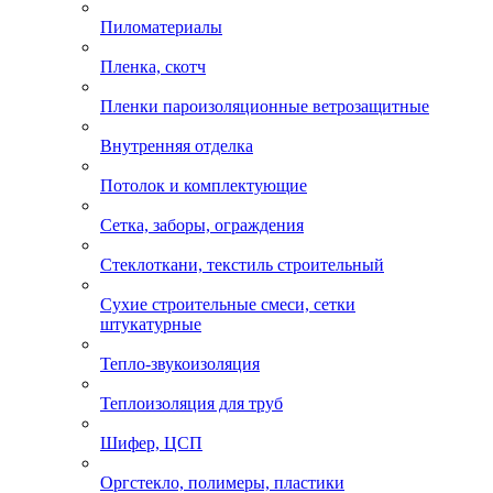
Пиломатериалы
Пленка, скотч
Пленки пароизоляционные ветрозащитные
Внутренняя отделка
Потолок и комплектующие
Сетка, заборы, ограждения
Стеклоткани, текстиль строительный
Сухие строительные смеси, сетки
штукатурные
Тепло-звукоизоляция
Теплоизоляция для труб
Шифер, ЦСП
Оргстекло, полимеры, пластики