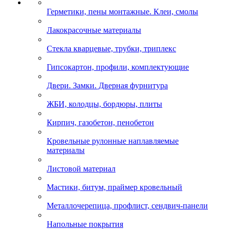
Герметики, пены монтажные. Клеи, смолы
Лакокрасочные материалы
Стекла кварцевые, трубки, триплекс
Гипсокартон, профили, комплектующие
Двери. Замки. Дверная фурнитура
ЖБИ, колодцы, бордюры, плиты
Кирпич, газобетон, пенобетон
Кровельные рулонные наплавляемые
материалы
Листовой материал
Мастики, битум, праймер кровельный
Металлочерепица, профлист, сендвич-панели
Напольные покрытия