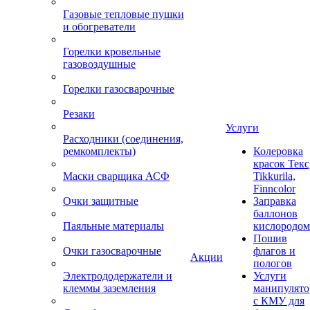
Газовые тепловые пушки
и обогреватели
Горелки кровельные
газовоздушные
Горелки газосварочные
Резаки
Услуги
Расходники (соединения,
ремкомплекты)
Колеровка
красок Текс
Маски сварщика АСФ
Tikkurila,
Finncolor
Очки защитные
Заправка
баллонов
Паяльные материалы
кислородом
Пошив
Очки газосварочные
флагов и
Акции
пологов
Электрододержатели и
Услуги
клеммы заземления
манипулято
с КМУ для