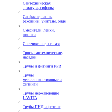
Сантехническая
арматура, сифоны
Санфаянс, ванны,
раковины, унитазы, биде
Смесители, лейки,
шланги
Счетчики воды и газа
Тросы сантехнические,
насадки
Трубы и фитинги PPR
Трубы
металлопластиковые и
фитинги
Трубы нержавеющие
LAVITA
Трубы ПНД и фитинг