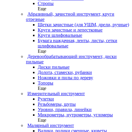
Стропы
Еще
Абразивный, зачистной инструмент, круги
отрезные
Щетки зачистные (для УШМ, дрели, ручные)
Круги зачистные и лепестковые
Круги шлифовальные
Бумага наждачная, ленты, листы, сетки
шлифовальные
Еще
Деревообрабатывающий инструмент, диски
пильные
Диски пильные
Долота, стамески, рубанки
Ножовки и пилы по дереву
Топоры
Еще
Измерительный инструмент
Рулетки
Резьбомеры, щупы
Уровни, правила, линейки
Микрометры, нутрометры, угломеры
Еще
Малярный инструмент
Валики, ролики сменные, кюветы