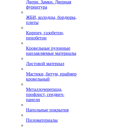
Двери. Замки. Дверная
фурнитура
ЖБИ, колодцы, бордюры,
плиты
Кирпич, газобетон,
пенобетон
Кровельные рулонные
наплавляемые материалы
Листовой материал
Мастики, битум, праймер
кровельный
Металлочерепица,
профлист, сендвич-
панели
Напольные покрытия
Пиломатериалы