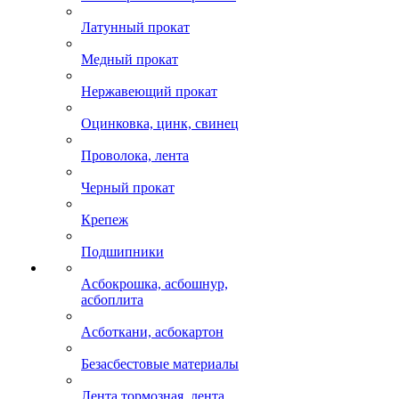
Латунный прокат
Медный прокат
Нержавеющий прокат
Оцинковка, цинк, свинец
Проволока, лента
Черный прокат
Крепеж
Подшипники
Асбокрошка, асбошнур,
асбоплита
Асботкани, асбокартон
Безасбестовые материалы
Лента тормозная, лента