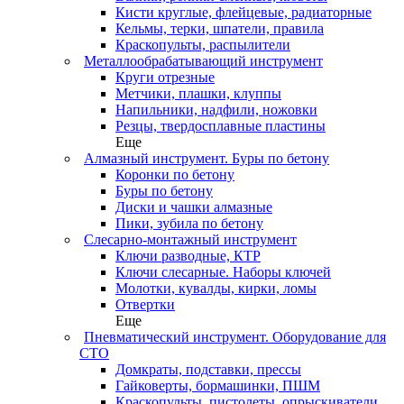
Кисти круглые, флейцевые, радиаторные
Кельмы, терки, шпатели, правила
Краскопульты, распылители
Металлообрабатывающий инструмент
Круги отрезные
Метчики, плашки, клуппы
Напильники, надфили, ножовки
Резцы, твердосплавные пластины
Еще
Алмазный инструмент. Буры по бетону
Коронки по бетону
Буры по бетону
Диски и чашки алмазные
Пики, зубила по бетону
Слесарно-монтажный инструмент
Ключи разводные, КТР
Ключи слесарные. Наборы ключей
Молотки, кувалды, кирки, ломы
Отвертки
Еще
Пневматический инструмент. Оборудование для
СТО
Домкраты, подставки, прессы
Гайковерты, бормашинки, ПШМ
Краскопульты, пистолеты, опрыскиватели