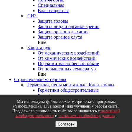
Специальная
Влагозащитная
СИЗ
Защита головы
Защита лица и органов зрения
Защита органов дыхания
Защита органов слуха
Еще
Защита рук
От механических воздействий
От химических воздействий
Перчатки масло-бензостойкие
От повышенных температур
Еще
Строительные материалы
Герметики, пены монтажные. Клеи, смолы
Герметики общестроительные
Клеи бытовые и промышленные
Пена монтажная
Мы используем файлы cookie, метрические программы
Смолы. Композитные материалы
(Yandex.Metrika, LiveInternet) для улучшения работы сайта.
Еще
Продолжая использовать сайт, вы соглашаетесь с
политикой
конфиденциальности
и
согласием на обработку данных
.
Лакокрасочные материалы
Защитные составы, антисептики, огне-био
Согласен
Краски на водной основе, универсальные