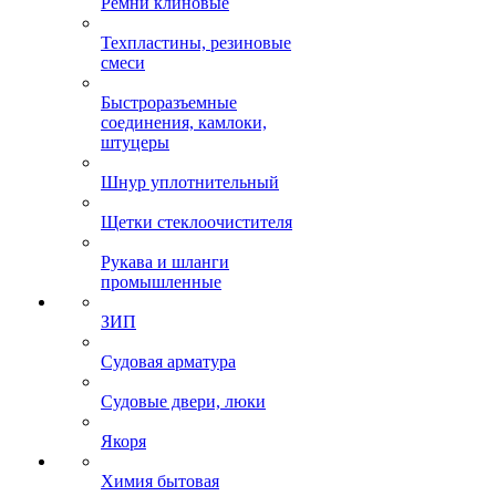
Ремни клиновые
Техпластины, резиновые
смеси
Быстроразъемные
соединения, камлоки,
штуцеры
Шнур уплотнительный
Щетки стеклоочистителя
Рукава и шланги
промышленные
ЗИП
Судовая арматура
Судовые двери, люки
Якоря
Химия бытовая