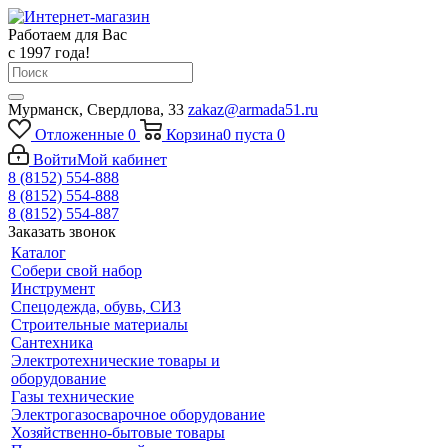
Работаем для Вас
с 1997 года!
Мурманск, Свердлова, 33
zakaz@armada51.ru
Отложенные
0
Корзина
0
пуста
0
Войти
Мой кабинет
8 (8152) 554-888
8 (8152) 554-888
8 (8152) 554-887
Заказать звонок
Каталог
Собери свой набор
Инструмент
Спецодежда, обувь, СИЗ
Строительные материалы
Сантехника
Электротехнические товары и
оборудование
Газы технические
Электрогазосварочное оборудование
Хозяйственно-бытовые товары