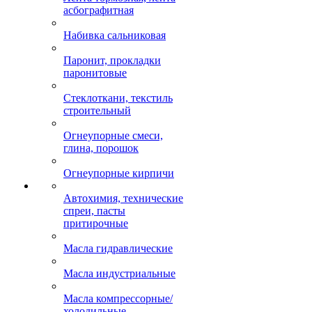
асбографитная
Набивка сальниковая
Паронит, прокладки
паронитовые
Стеклоткани, текстиль
строительный
Огнеупорные смеси,
глина, порошок
Огнеупорные кирпичи
Автохимия, технические
спреи, пасты
притирочные
Масла гидравлические
Масла индустриальные
Масла компрессорные/
холодильные