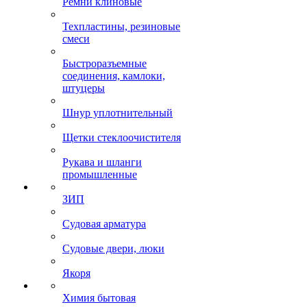
Ремни клиновые
Техпластины, резиновые
смеси
Быстроразъемные
соединения, камлоки,
штуцеры
Шнур уплотнительный
Щетки стеклоочистителя
Рукава и шланги
промышленные
ЗИП
Судовая арматура
Судовые двери, люки
Якоря
Химия бытовая