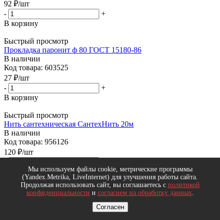
92
₽
/шт
-
+
В корзину
Быстрый просмотр
Прокладка паронит ф 80 ГОСТ 15180-86
В наличии
Код товара: 603525
27
₽
/шт
-
+
В корзину
Быстрый просмотр
Нить сантехническая СантехНить 20м
В наличии
Код товара: 956126
120
₽
/шт
-
+
Мы используем файлы cookie, метрические программы
В корзину
(Yandex.Metrika, LiveInternet) для улучшения работы сайта.
Продолжая использовать сайт, вы соглашаетесь с
политикой
Быстрый просмотр
конфиденциальности
и
согласием на обработку данных
.
Прокладка паронит ф200
В наличии
Согласен
Код товара: 302430