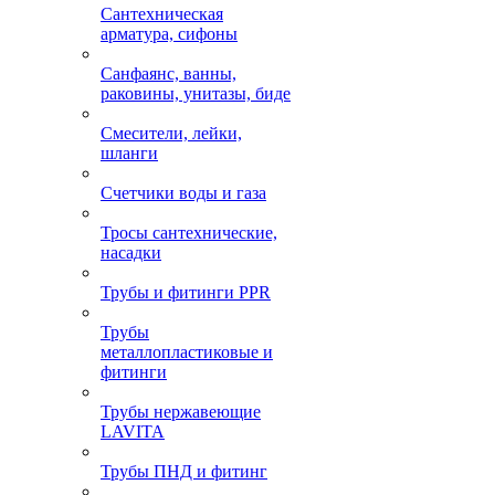
Сантехническая
арматура, сифоны
Санфаянс, ванны,
раковины, унитазы, биде
Смесители, лейки,
шланги
Счетчики воды и газа
Тросы сантехнические,
насадки
Трубы и фитинги PPR
Трубы
металлопластиковые и
фитинги
Трубы нержавеющие
LAVITA
Трубы ПНД и фитинг