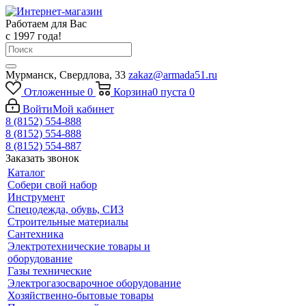
Работаем для Вас
с 1997 года!
Мурманск, Свердлова, 33
zakaz@armada51.ru
Отложенные
0
Корзина
0
пуста
0
Войти
Мой кабинет
8 (8152) 554-888
8 (8152) 554-888
8 (8152) 554-887
Заказать звонок
Каталог
Собери свой набор
Инструмент
Спецодежда, обувь, СИЗ
Строительные материалы
Сантехника
Электротехнические товары и
оборудование
Газы технические
Электрогазосварочное оборудование
Хозяйственно-бытовые товары