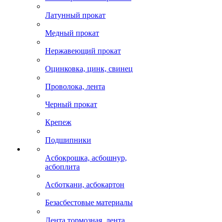
Латунный прокат
Медный прокат
Нержавеющий прокат
Оцинковка, цинк, свинец
Проволока, лента
Черный прокат
Крепеж
Подшипники
Асбокрошка, асбошнур,
асбоплита
Асботкани, асбокартон
Безасбестовые материалы
Лента тормозная, лента