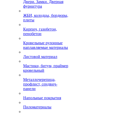
Двери. Замки. Дверная
фурнитура
ЖБИ, колодцы, бордюры,
плиты
Кирпич, газобетон,
пенобетон
Кровельные рулонные
наплавляемые материалы
Листовой материал
Мастики, битум, праймер
кровельный
Металлочерепица,
профлист, сендвич-
панели
Напольные покрытия
Пиломатериалы