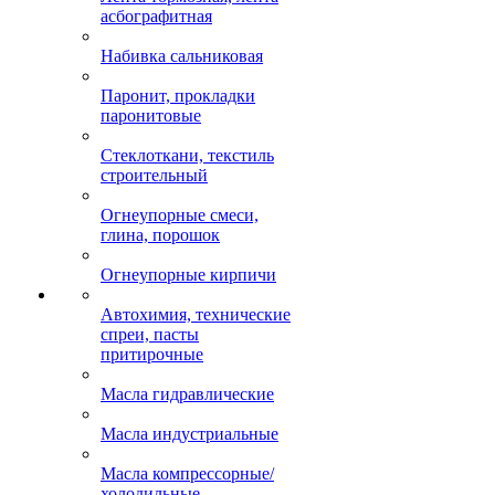
асбографитная
Набивка сальниковая
Паронит, прокладки
паронитовые
Стеклоткани, текстиль
строительный
Огнеупорные смеси,
глина, порошок
Огнеупорные кирпичи
Автохимия, технические
спреи, пасты
притирочные
Масла гидравлические
Масла индустриальные
Масла компрессорные/
холодильные