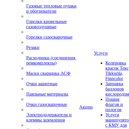
Газовые тепловые пушки
и обогреватели
Горелки кровельные
газовоздушные
Горелки газосварочные
Резаки
Услуги
Расходники (соединения,
ремкомплекты)
Колеровка
красок Текс
Маски сварщика АСФ
Tikkurila,
Finncolor
Очки защитные
Заправка
баллонов
Паяльные материалы
кислородом
Пошив
Очки газосварочные
флагов и
Акции
пологов
Электрододержатели и
Услуги
клеммы заземления
манипулято
с КМУ для