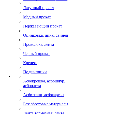
Латунный прокат
Медный прокат
Нержавеющий прокат
Оцинковка, цинк, свинец
Проволока, лента
Черный прокат
Крепеж
Подшипники
Асбокрошка, асбошнур,
асбоплита
Асботкани, асбокартон
Безасбестовые материалы
Лента тормозная, лента