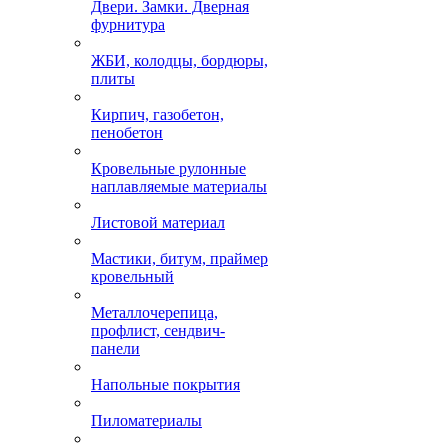
Двери. Замки. Дверная
фурнитура
ЖБИ, колодцы, бордюры,
плиты
Кирпич, газобетон,
пенобетон
Кровельные рулонные
наплавляемые материалы
Листовой материал
Мастики, битум, праймер
кровельный
Металлочерепица,
профлист, сендвич-
панели
Напольные покрытия
Пиломатериалы