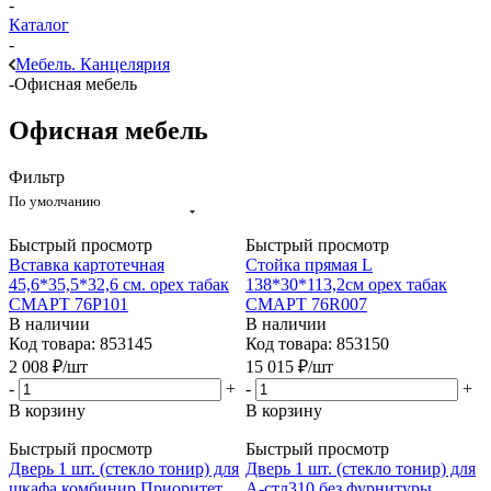
-
Каталог
-
Мебель. Канцелярия
-
Офисная мебель
Офисная мебель
Фильтр
По умолчанию
Быстрый просмотр
Быстрый просмотр
Вставка картотечная
Стойка прямая L
45,6*35,5*32,6 см. орех табак
138*30*113,2см орех табак
СМАРТ 76Р101
СМАРТ 76R007
В наличии
В наличии
Код товара: 853145
Код товара: 853150
2 008
₽
/шт
15 015
₽
/шт
-
+
-
+
В корзину
В корзину
Быстрый просмотр
Быстрый просмотр
Дверь 1 шт. (стекло тонир) для
Дверь 1 шт. (стекло тонир) для
шкафа комбинир Приоритет,
А-стл310 без фурнитуры