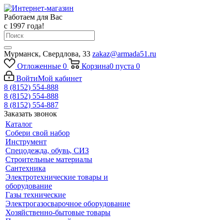
Работаем для Вас
с 1997 года!
Мурманск, Свердлова, 33
zakaz@armada51.ru
Отложенные
0
Корзина
0
пуста
0
Войти
Мой кабинет
8 (8152) 554-888
8 (8152) 554-888
8 (8152) 554-887
Заказать звонок
Каталог
Собери свой набор
Инструмент
Спецодежда, обувь, СИЗ
Строительные материалы
Сантехника
Электротехнические товары и
оборудование
Газы технические
Электрогазосварочное оборудование
Хозяйственно-бытовые товары