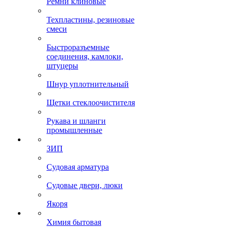
Ремни клиновые
Техпластины, резиновые
смеси
Быстроразъемные
соединения, камлоки,
штуцеры
Шнур уплотнительный
Щетки стеклоочистителя
Рукава и шланги
промышленные
ЗИП
Судовая арматура
Судовые двери, люки
Якоря
Химия бытовая