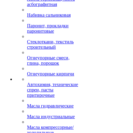
асбографитная
Набивка сальниковая
Паронит, прокладки
паронитовые
Стеклоткани, текстиль
строительный
Огнеупорные смеси,
глина, порошок
Огнеупорные кирпичи
Автохимия, технические
спреи, пасты
притирочные
Масла гидравлические
Масла индустриальные
Масла компрессорные/
холодильные