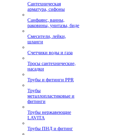
Сантехническая
арматура, сифоны
Санфаянс, ванны,
раковины, унитазы, биде
Смесители, лейки,
шланги
Счетчики воды и газа
Тросы сантехнические,
насадки
Трубы и фитинги PPR
Трубы
металлопластиковые и
фитинги
Трубы нержавеющие
LAVITA
Трубы ПНД и фитинг