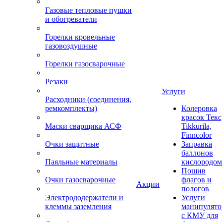
Газовые тепловые пушки
и обогреватели
Горелки кровельные
газовоздушные
Горелки газосварочные
Резаки
Услуги
Расходники (соединения,
ремкомплекты)
Колеровка
красок Текс
Маски сварщика АСФ
Tikkurila,
Finncolor
Очки защитные
Заправка
баллонов
Паяльные материалы
кислородом
Пошив
Очки газосварочные
флагов и
Акции
пологов
Электрододержатели и
Услуги
клеммы заземления
манипулято
с КМУ для