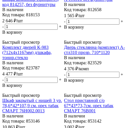
код 814257, без фурнитуры
В наличии
В наличии
Код товара: 812658
Код товара: 818153
1 565
₽
/шт
2 646
₽
/шт
-
+
-
+
В корзину
В корзину
Быстрый просмотр
Быстрый просмотр
Комплект дверей К-983
Дверь стеклянна (комплект) А-
(712х4х1167мм) д/шкафа,
стл310 прозр. 710*1120
тонир.стекло
В наличии
В наличии
Код товара: 823529
Код товара: 823787
4 376
₽
/комп
4 477
₽
/шт
-
+
-
+
В корзину
В корзину
Быстрый просмотр
Быстрый просмотр
Шкаф закрытый с нишей 3 ур.
Стол приставной с/о
78,6*42*107,9 см. орех табак
67*43*73,7см. орех табак
СМАРТ 76Н002.0013
СМАРТ 76В001
В наличии
В наличии
Код товара: 853146
Код товара: 853142
10 863
₽
/шт
3 002
₽
/шт