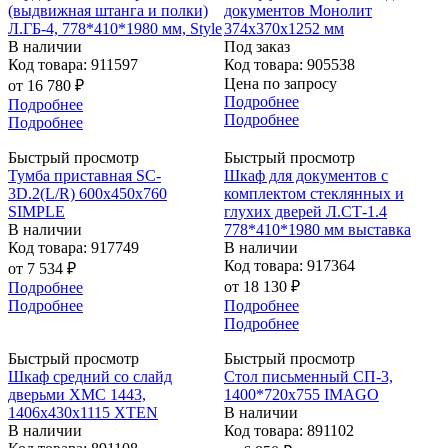
(выдвижная штанга и полки)
документов Монолит
Л.ГБ-4, 778*410*1980 мм, Style
374х370х1252 мм
В наличии
Под заказ
Код товара: 911597
Код товара: 905538
Цена по запросу
от
16 780 ₽
Подробнее
Подробнее
Подробнее
Подробнее
Быстрый просмотр
Быстрый просмотр
Тумба приставная SC-
Шкаф для документов с
3D.2(L/R) 600х450х760
комплектом стеклянных и
SIMPLE
глухих дверей Л.СТ-1.4
В наличии
778*410*1980 мм выставка
Код товара: 917749
В наличии
Код товара: 917364
от
7 534 ₽
от
18 130 ₽
Подробнее
Подробнее
Подробнее
Подробнее
Быстрый просмотр
Быстрый просмотр
Шкаф средний со слайд
Стол письменный СП-3,
дверьми XMC 1443,
1400*720х755 IMAGO
1406х430х1115 XTEN
В наличии
В наличии
Код товара: 891102