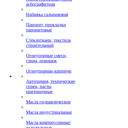
асбографитная
Набивка сальниковая
Паронит, прокладки
паронитовые
Стеклоткани, текстиль
строительный
Огнеупорные смеси,
глина, порошок
Огнеупорные кирпичи
Автохимия, технические
спреи, пасты
притирочные
Масла гидравлические
Масла индустриальные
Масла компрессорные/
холодильные