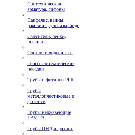
Сантехническая
арматура, сифоны
Санфаянс, ванны,
раковины, унитазы, биде
Смесители, лейки,
шланги
Счетчики воды и газа
Тросы сантехнические,
насадки
Трубы и фитинги PPR
Трубы
металлопластиковые и
фитинги
Трубы нержавеющие
LAVITA
Трубы ПНД и фитинг