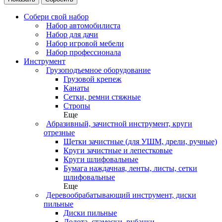
Собери свой набор
Набор автомобилиста
Набор для дачи
Набор игровой мебели
Набор профессионала
Инструмент
Грузоподъемное оборудование
Грузовой крепеж
Канаты
Сетки, ремни стяжные
Стропы
Еще
Абразивный, зачистной инструмент, круги
отрезные
Щетки зачистные (для УШМ, дрели, ручные)
Круги зачистные и лепестковые
Круги шлифовальные
Бумага наждачная, ленты, листы, сетки
шлифовальные
Еще
Деревообрабатывающий инструмент, диски
пильные
Диски пильные
Долота, стамески, рубанки