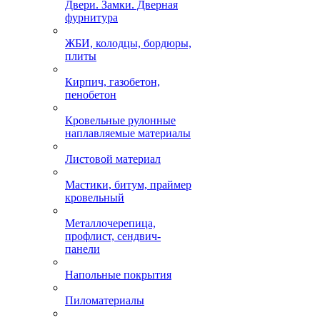
Двери. Замки. Дверная
фурнитура
ЖБИ, колодцы, бордюры,
плиты
Кирпич, газобетон,
пенобетон
Кровельные рулонные
наплавляемые материалы
Листовой материал
Мастики, битум, праймер
кровельный
Металлочерепица,
профлист, сендвич-
панели
Напольные покрытия
Пиломатериалы