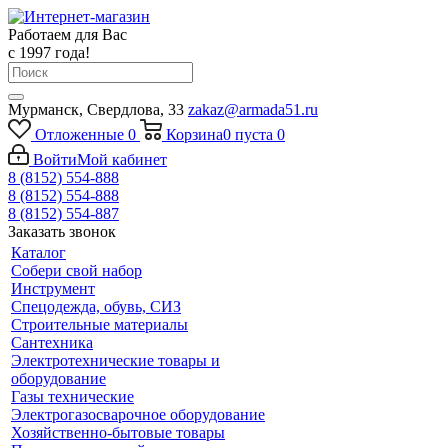
Работаем для Вас
с 1997 года!
Мурманск, Свердлова, 33
zakaz@armada51.ru
Отложенные
0
Корзина
0
пуста
0
Войти
Мой кабинет
8 (8152) 554-888
8 (8152) 554-888
8 (8152) 554-887
Заказать звонок
Каталог
Собери свой набор
Инструмент
Спецодежда, обувь, СИЗ
Строительные материалы
Сантехника
Электротехнические товары и
оборудование
Газы технические
Электрогазосварочное оборудование
Хозяйственно-бытовые товары