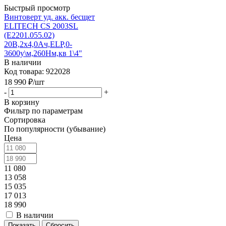
Быстрый просмотр
Винтоверт уд. акк. бесщет
ELITECH CS 2003SL
(E2201.055.02)
20В,2х4,0Ач,ELP,0-
3600у\м,260Нм,кв 1\4"
В наличии
Код товара: 922028
18 990
₽
/шт
-
+
В корзину
Фильтр по параметрам
Сортировка
По популярности (убывание)
Цена
11 080
13 058
15 035
17 013
18 990
В наличии
Сбросить