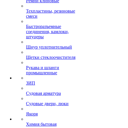
Ремни клиновые
Техпластины, резиновые
смеси
Быстроразъемные
соединения, камлоки,
штуцеры
Шнур уплотнительный
Щетки стеклоочистителя
Рукава и шланги
промышленные
ЗИП
Судовая арматура
Судовые двери, люки
Якоря
Химия бытовая