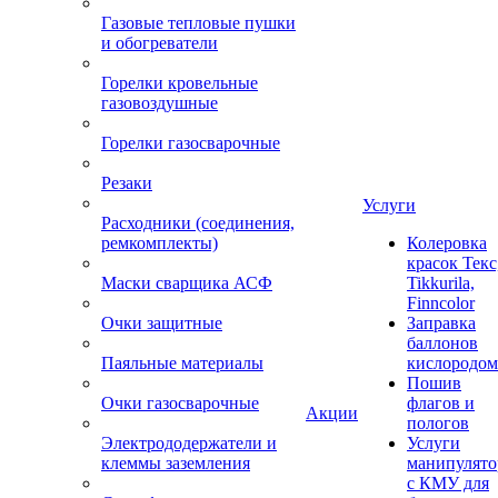
Газовые тепловые пушки
и обогреватели
Горелки кровельные
газовоздушные
Горелки газосварочные
Резаки
Услуги
Расходники (соединения,
ремкомплекты)
Колеровка
красок Текс
Маски сварщика АСФ
Tikkurila,
Finncolor
Очки защитные
Заправка
баллонов
Паяльные материалы
кислородом
Пошив
Очки газосварочные
флагов и
Акции
пологов
Электрододержатели и
Услуги
клеммы заземления
манипулято
с КМУ для