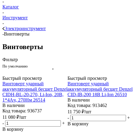
-
Каталог
-
Инструмент
-
Электроинструмент
-
Винтоверты
Винтоверты
Фильтр
По умолчанию
Быстрый просмотр
Быстрый просмотр
Винтоверт ударный
Винтоверт ударный
аккумуляторный бесщет Denzel
аккумуляторный бесщет Denzel
CIDH-BL-20-270, Li-Ion, 20В,
CID-IB-200 18В Li-Ion 26510
1*4Ач, 270Нм 26514
В наличии
В наличии
Код товара: 913462
Код товара: 936737
11 750
₽
/шт
11 080
₽
/шт
-
+
-
+
В корзину
В корзину