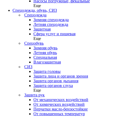
Насосы погружные, фекальные
Еще
Спецодежда, обувь, СИЗ
Спецодежда
Зимняя спецодежда
Летняя спецодежда
Защитная
Сфера услуг и пищевая
Еще
Спецобувь
Зимняя обувь
Летняя обувь
Специальная
Влагозащитная
СИЗ
Защита головы
Защита лица и органов зрения
Защита органов дыхания
Защита органов слуха
Еще
Защита рук
От механических воздействий
От химических воздействий
Перчатки масло-бензостойкие
От повышенных температур