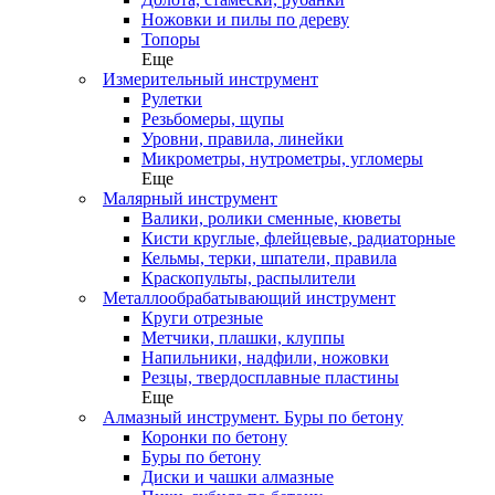
Ножовки и пилы по дереву
Топоры
Еще
Измерительный инструмент
Рулетки
Резьбомеры, щупы
Уровни, правила, линейки
Микрометры, нутрометры, угломеры
Еще
Малярный инструмент
Валики, ролики сменные, кюветы
Кисти круглые, флейцевые, радиаторные
Кельмы, терки, шпатели, правила
Краскопульты, распылители
Металлообрабатывающий инструмент
Круги отрезные
Метчики, плашки, клуппы
Напильники, надфили, ножовки
Резцы, твердосплавные пластины
Еще
Алмазный инструмент. Буры по бетону
Коронки по бетону
Буры по бетону
Диски и чашки алмазные