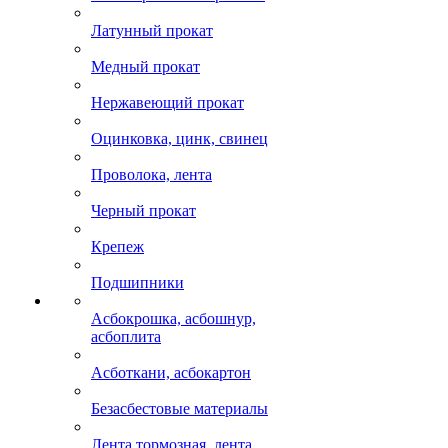
Латунный прокат
Медный прокат
Нержавеющий прокат
Оцинковка, цинк, свинец
Проволока, лента
Черный прокат
Крепеж
Подшипники
Асбокрошка, асбошнур,
асбоплита
Асботкани, асбокартон
Безасбестовые материалы
Лента тормозная, лента