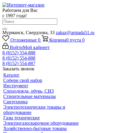
Работаем для Вас
с 1997 года!
Мурманск, Свердлова, 33
zakaz@armada51.ru
Отложенные
0
Корзина
0
пуста
0
Войти
Мой кабинет
8 (8152) 554-888
8 (8152) 554-888
8 (8152) 554-887
Заказать звонок
Каталог
Собери свой набор
Инструмент
Спецодежда, обувь, СИЗ
Строительные материалы
Сантехника
Электротехнические товары и
оборудование
Газы технические
Электрогазосварочное оборудование
Хозяйственно-бытовые товары