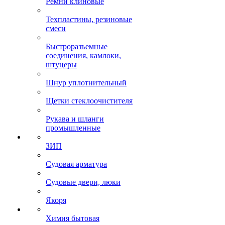
Ремни клиновые
Техпластины, резиновые
смеси
Быстроразъемные
соединения, камлоки,
штуцеры
Шнур уплотнительный
Щетки стеклоочистителя
Рукава и шланги
промышленные
ЗИП
Судовая арматура
Судовые двери, люки
Якоря
Химия бытовая