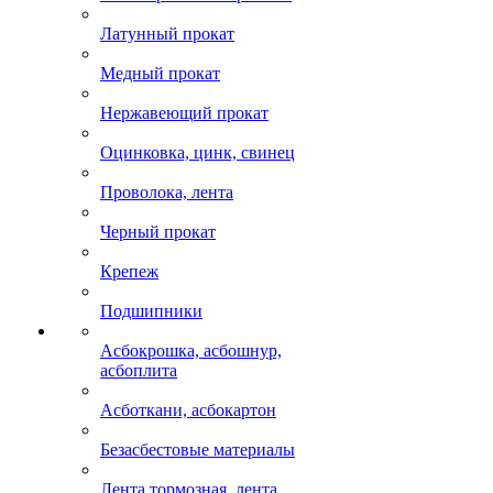
Латунный прокат
Медный прокат
Нержавеющий прокат
Оцинковка, цинк, свинец
Проволока, лента
Черный прокат
Крепеж
Подшипники
Асбокрошка, асбошнур,
асбоплита
Асботкани, асбокартон
Безасбестовые материалы
Лента тормозная, лента