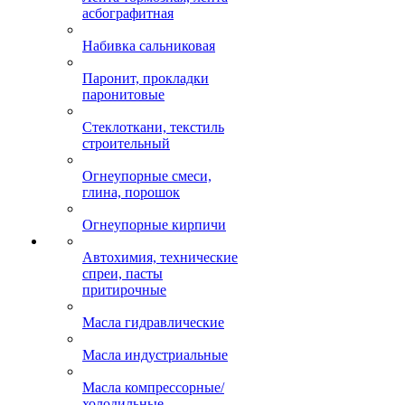
асбографитная
Набивка сальниковая
Паронит, прокладки
паронитовые
Стеклоткани, текстиль
строительный
Огнеупорные смеси,
глина, порошок
Огнеупорные кирпичи
Автохимия, технические
спреи, пасты
притирочные
Масла гидравлические
Масла индустриальные
Масла компрессорные/
холодильные