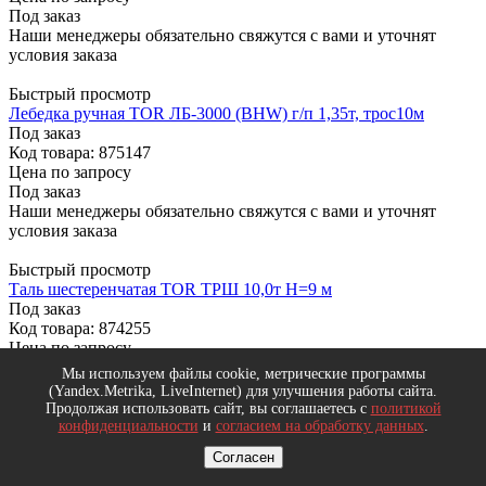
Под заказ
Наши менеджеры обязательно свяжутся с вами и уточнят
условия заказа
Быстрый просмотр
Лебедка ручная TOR ЛБ-3000 (BHW) г/п 1,35т, трос10м
Под заказ
Код товара: 875147
Цена по запросу
Под заказ
Наши менеджеры обязательно свяжутся с вами и уточнят
условия заказа
Быстрый просмотр
Таль шестеренчатая TOR ТРШ 10,0т Н=9 м
Под заказ
Код товара: 874255
Цена по запросу
Под заказ
Мы используем файлы cookie, метрические программы
Наши менеджеры обязательно свяжутся с вами и уточнят
(Yandex.Metrika, LiveInternet) для улучшения работы сайта.
условия заказа
Продолжая использовать сайт, вы соглашаетесь с
политикой
конфиденциальности
и
согласием на обработку данных
.
Быстрый просмотр
Согласен
Таль рычажная TOR ТРР-ТРШСР 6,0 т. H=9 м.
Под заказ