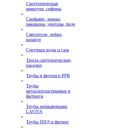
Сантехническая
арматура, сифоны
Санфаянс, ванны,
раковины, унитазы, биде
Смесители, лейки,
шланги
Счетчики воды и газа
Тросы сантехнические,
насадки
Трубы и фитинги PPR
Трубы
металлопластиковые и
фитинги
Трубы нержавеющие
LAVITA
Трубы ПНД и фитинг