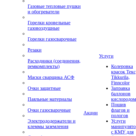
Газовые тепловые пушки
и обогреватели
Горелки кровельные
газовоздушные
Горелки газосварочные
Резаки
Услуги
Расходники (соединения,
ремкомплекты)
Колеровка
красок Текс
Маски сварщика АСФ
Tikkurila,
Finncolor
Очки защитные
Заправка
баллонов
Паяльные материалы
кислородом
Пошив
Очки газосварочные
флагов и
Акции
пологов
Электрододержатели и
Услуги
клеммы заземления
манипулято
с КМУ для