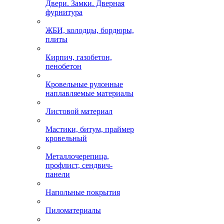
Двери. Замки. Дверная
фурнитура
ЖБИ, колодцы, бордюры,
плиты
Кирпич, газобетон,
пенобетон
Кровельные рулонные
наплавляемые материалы
Листовой материал
Мастики, битум, праймер
кровельный
Металлочерепица,
профлист, сендвич-
панели
Напольные покрытия
Пиломатериалы