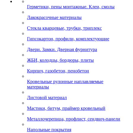
Герметики, пены монтажные. Клеи, смолы
Лакокрасочные материалы
Стекла кварцевые, трубки, триплекс
Гипсокартон, профили, комплектующие
Двери. Замки. Дверная фурнитура
ЖБИ, колодцы, бордюры, плиты
Кирпич, газобетон, пенобетон
Кровельные рулонные наплавляемые
материалы
Листовой материал
Мастики, битум, праймер кровельный
Металлочерепица, профлист, сендвич-панели
Напольные покрытия