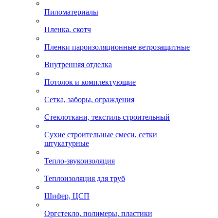
Пиломатериалы
Пленка, скотч
Пленки пароизоляционные ветрозащитные
Внутренняя отделка
Потолок и комплектующие
Сетка, заборы, ограждения
Стеклоткани, текстиль строительный
Сухие строительные смеси, сетки
штукатурные
Тепло-звукоизоляция
Теплоизоляция для труб
Шифер, ЦСП
Оргстекло, полимеры, пластики