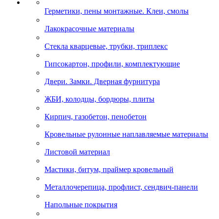
Герметики, пены монтажные. Клеи, смолы
Лакокрасочные материалы
Стекла кварцевые, трубки, триплекс
Гипсокартон, профили, комплектующие
Двери. Замки. Дверная фурнитура
ЖБИ, колодцы, бордюры, плиты
Кирпич, газобетон, пенобетон
Кровельные рулонные наплавляемые материалы
Листовой материал
Мастики, битум, праймер кровельный
Металлочерепица, профлист, сендвич-панели
Напольные покрытия