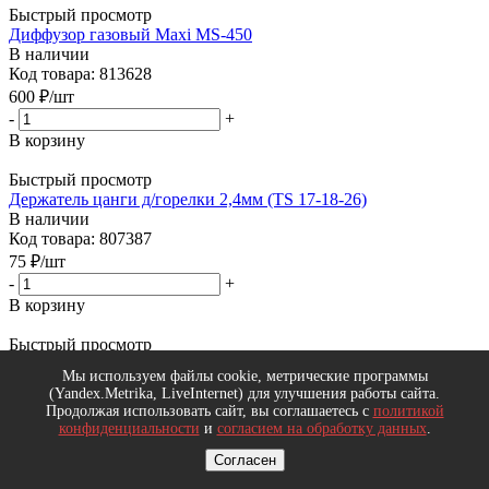
Быстрый просмотр
Диффузор газовый Maxi МS-450
В наличии
Код товара: 813628
600
₽
/шт
-
+
В корзину
Быстрый просмотр
Держатель цанги д/горелки 2,4мм (TS 17-18-26)
В наличии
Код товара: 807387
75
₽
/шт
-
+
В корзину
Быстрый просмотр
Сопло д/горелки удл. №6 ф9.5мм (TS 17-18-26)
Мы используем файлы cookie, метрические программы
В наличии
(Yandex.Metrika, LiveInternet) для улучшения работы сайта.
Код товара: 818684
Продолжая использовать сайт, вы соглашаетесь с
политикой
220
₽
/шт
конфиденциальности
и
согласием на обработку данных
.
-
+
Согласен
В корзину