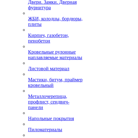
Двери. Замки. Дверная
фурнитура
ЖБИ, колодцы, бордюры,
плиты
Кирпич, газобетон,
пенобетон
Кровельные рулонные
наплавляемые материалы
Листовой материал
Мастики, битум, праймер
кровельный
Металлочерепица,
профлист, сендвич-
панели
Напольные покрытия
Пиломатериалы