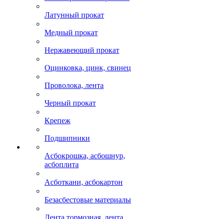
Латунный прокат
Медный прокат
Нержавеющий прокат
Оцинковка, цинк, свинец
Проволока, лента
Черный прокат
Крепеж
Подшипники
Асбокрошка, асбошнур,
асбоплита
Асботкани, асбокартон
Безасбестовые материалы
Лента тормозная, лента