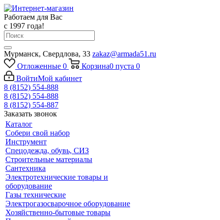
Работаем для Вас
с 1997 года!
Мурманск, Свердлова, 33
zakaz@armada51.ru
Отложенные
0
Корзина
0
пуста
0
Войти
Мой кабинет
8 (8152) 554-888
8 (8152) 554-888
8 (8152) 554-887
Заказать звонок
Каталог
Собери свой набор
Инструмент
Спецодежда, обувь, СИЗ
Строительные материалы
Сантехника
Электротехнические товары и
оборудование
Газы технические
Электрогазосварочное оборудование
Хозяйственно-бытовые товары