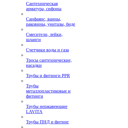
Сантехническая
арматура, сифоны
Санфаянс, ванны,
раковины, унитазы, биде
Смесители, лейки,
шланги
Счетчики воды и газа
Тросы сантехнические,
насадки
Трубы и фитинги PPR
Трубы
металлопластиковые и
фитинги
Трубы нержавеющие
LAVITA
Трубы ПНД и фитинг