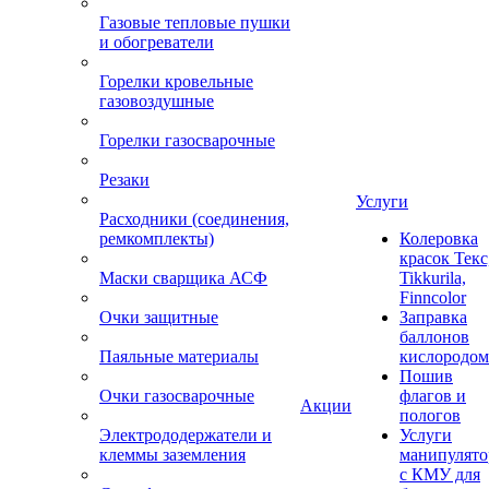
Газовые тепловые пушки
и обогреватели
Горелки кровельные
газовоздушные
Горелки газосварочные
Резаки
Услуги
Расходники (соединения,
ремкомплекты)
Колеровка
красок Текс
Маски сварщика АСФ
Tikkurila,
Finncolor
Очки защитные
Заправка
баллонов
Паяльные материалы
кислородом
Пошив
Очки газосварочные
флагов и
Акции
пологов
Электрододержатели и
Услуги
клеммы заземления
манипулято
с КМУ для