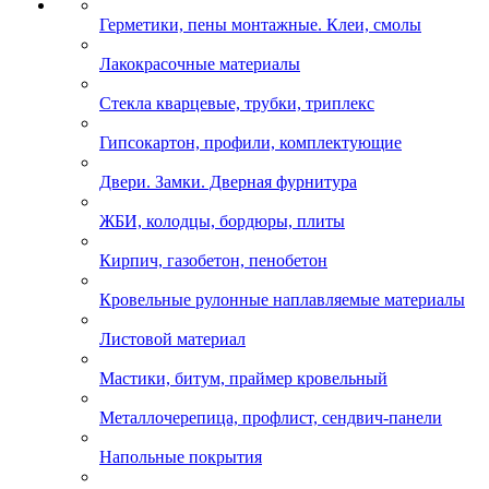
Герметики, пены монтажные. Клеи, смолы
Лакокрасочные материалы
Стекла кварцевые, трубки, триплекс
Гипсокартон, профили, комплектующие
Двери. Замки. Дверная фурнитура
ЖБИ, колодцы, бордюры, плиты
Кирпич, газобетон, пенобетон
Кровельные рулонные наплавляемые материалы
Листовой материал
Мастики, битум, праймер кровельный
Металлочерепица, профлист, сендвич-панели
Напольные покрытия