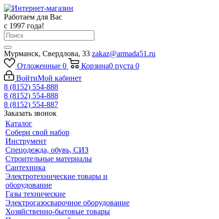
Работаем для Вас
с 1997 года!
Мурманск, Свердлова, 33
zakaz@armada51.ru
Отложенные
0
Корзина
0
пуста
0
Войти
Мой кабинет
8 (8152) 554-888
8 (8152) 554-888
8 (8152) 554-887
Заказать звонок
Каталог
Собери свой набор
Инструмент
Спецодежда, обувь, СИЗ
Строительные материалы
Сантехника
Электротехнические товары и
оборудование
Газы технические
Электрогазосварочное оборудование
Хозяйственно-бытовые товары