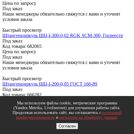
Цена по запросу
Под заказ
Наши менеджеры обязательно свяжутся с вами и уточнят
условия заказа
Быстрый просмотр
Штангенциркуль ШЦ-I-300-0,02 RGK SCM-300, Госреестр
Под заказ
Код товара: 682065
Цена по запросу
Под заказ
Наши менеджеры обязательно свяжутся с вами и уточнят
условия заказа
Быстрый просмотр
Штангенциркуль ШЦ-I-200-0,05 ГОСТ 166-89
Под заказ
Код товара: 666282
Цена по запросу
Мы используем файлы cookie, метрические программы
Под заказ
(Yandex.Metrika, LiveInternet) для улучшения работы сайта.
Наши менеджеры обязательно свяжутся с вами и уточнят
Продолжая использовать сайт, вы соглашаетесь с
политикой
условия заказа
конфиденциальности
и
согласием на обработку данных
.
Согласен
Быстрый просмотр
Штангенциркуль ШЦ-I-300-0,02 ГОСТ 166-89