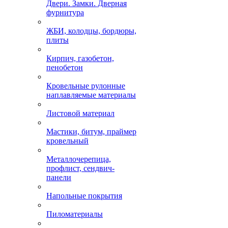
Двери. Замки. Дверная
фурнитура
ЖБИ, колодцы, бордюры,
плиты
Кирпич, газобетон,
пенобетон
Кровельные рулонные
наплавляемые материалы
Листовой материал
Мастики, битум, праймер
кровельный
Металлочерепица,
профлист, сендвич-
панели
Напольные покрытия
Пиломатериалы