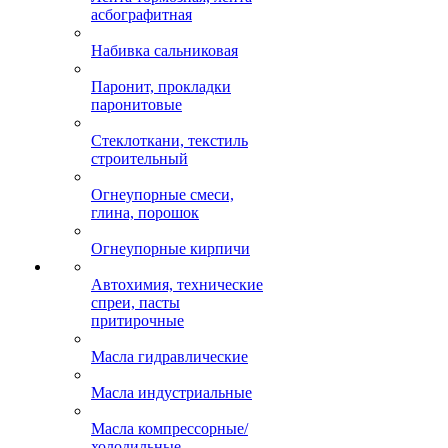
асбографитная
Набивка сальниковая
Паронит, прокладки
паронитовые
Стеклоткани, текстиль
строительный
Огнеупорные смеси,
глина, порошок
Огнеупорные кирпичи
Автохимия, технические
спреи, пасты
притирочные
Масла гидравлические
Масла индустриальные
Масла компрессорные/
холодильные