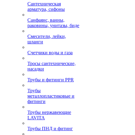
Сантехническая
арматура, сифоны
Санфаянс, ванны,
раковины, унитазы, биде
Смесители, лейки,
шланги
Счетчики воды и газа
Тросы сантехнические,
насадки
Трубы и фитинги PPR
Трубы
металлопластиковые и
фитинги
Трубы нержавеющие
LAVITA
Трубы ПНД и фитинг