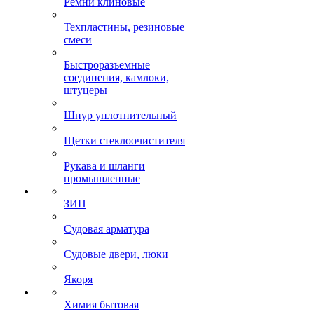
Ремни клиновые
Техпластины, резиновые
смеси
Быстроразъемные
соединения, камлоки,
штуцеры
Шнур уплотнительный
Щетки стеклоочистителя
Рукава и шланги
промышленные
ЗИП
Судовая арматура
Судовые двери, люки
Якоря
Химия бытовая