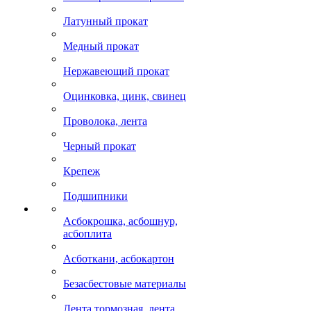
Латунный прокат
Медный прокат
Нержавеющий прокат
Оцинковка, цинк, свинец
Проволока, лента
Черный прокат
Крепеж
Подшипники
Асбокрошка, асбошнур,
асбоплита
Асботкани, асбокартон
Безасбестовые материалы
Лента тормозная, лента