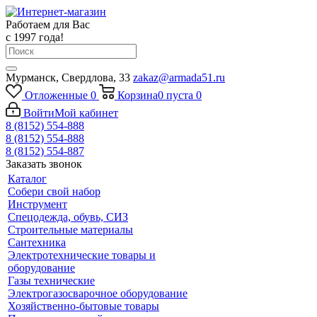
Работаем для Вас
с 1997 года!
Мурманск, Свердлова, 33
zakaz@armada51.ru
Отложенные
0
Корзина
0
пуста
0
Войти
Мой кабинет
8 (8152) 554-888
8 (8152) 554-888
8 (8152) 554-887
Заказать звонок
Каталог
Собери свой набор
Инструмент
Спецодежда, обувь, СИЗ
Строительные материалы
Сантехника
Электротехнические товары и
оборудование
Газы технические
Электрогазосварочное оборудование
Хозяйственно-бытовые товары