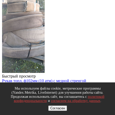
В корзину
Мы используем файлы cookie, метрические программы
(Yandex.Metrika, LiveInternet) для улучшения работы сайта.
Продолжая использовать сайт, вы соглашаетесь с
политикой
Быстрый просмотр
конфиденциальности
и
согласием на обработку данных
.
Рукав топл. ф102мм (10 атм) с медной стренгой
Под заказ
Согласен
Код товара: 668000