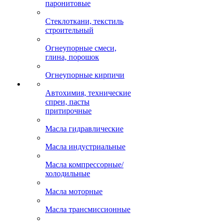
асбографитная
Набивка сальниковая
Паронит, прокладки
паронитовые
Стеклоткани, текстиль
строительный
Огнеупорные смеси,
глина, порошок
Огнеупорные кирпичи
Автохимия, технические
спреи, пасты
притирочные
Масла гидравлические
Масла индустриальные
Масла компрессорные/
холодильные