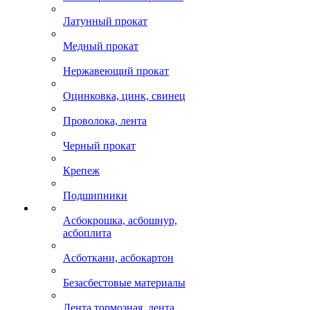
Латунный прокат
Медный прокат
Нержавеющий прокат
Оцинковка, цинк, свинец
Проволока, лента
Черный прокат
Крепеж
Подшипники
Асбокрошка, асбошнур,
асбоплита
Асботкани, асбокартон
Безасбестовые материалы
Лента тормозная, лента