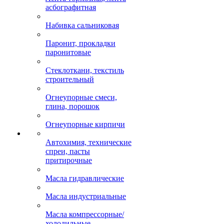
асбографитная
Набивка сальниковая
Паронит, прокладки
паронитовые
Стеклоткани, текстиль
строительный
Огнеупорные смеси,
глина, порошок
Огнеупорные кирпичи
Автохимия, технические
спреи, пасты
притирочные
Масла гидравлические
Масла индустриальные
Масла компрессорные/
холодильные