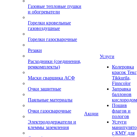
Газовые тепловые пушки
и обогреватели
Горелки кровельные
газовоздушные
Горелки газосварочные
Резаки
Услуги
Расходники (соединения,
ремкомплекты)
Колеровка
красок Текс
Маски сварщика АСФ
Tikkurila,
Finncolor
Очки защитные
Заправка
баллонов
Паяльные материалы
кислородом
Пошив
Очки газосварочные
флагов и
Акции
пологов
Электрододержатели и
Услуги
клеммы заземления
манипулято
с КМУ для