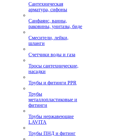
Сантехническая
арматура, сифоны
Санфаянс, ванны,
раковины, унитазы, биде
Смесители, лейки,
шланги
Счетчики воды и газа
Тросы сантехнические,
насадки
Трубы и фитинги PPR
Трубы
металлопластиковые и
фитинги
Трубы нержавеющие
LAVITA
Трубы ПНД и фитинг