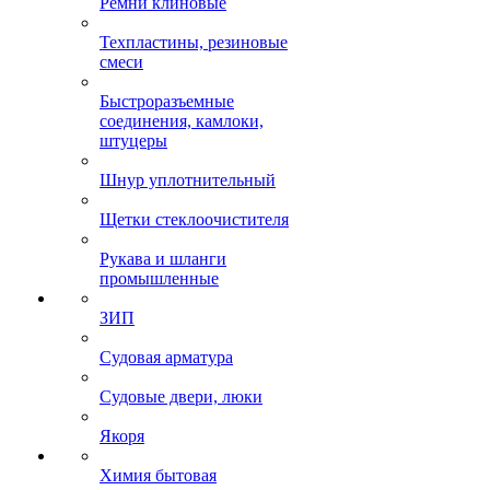
Ремни клиновые
Техпластины, резиновые
смеси
Быстроразъемные
соединения, камлоки,
штуцеры
Шнур уплотнительный
Щетки стеклоочистителя
Рукава и шланги
промышленные
ЗИП
Судовая арматура
Судовые двери, люки
Якоря
Химия бытовая