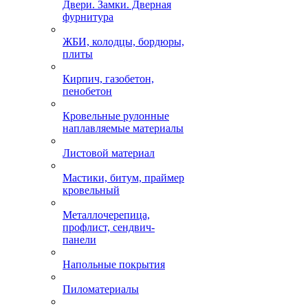
Двери. Замки. Дверная
фурнитура
ЖБИ, колодцы, бордюры,
плиты
Кирпич, газобетон,
пенобетон
Кровельные рулонные
наплавляемые материалы
Листовой материал
Мастики, битум, праймер
кровельный
Металлочерепица,
профлист, сендвич-
панели
Напольные покрытия
Пиломатериалы