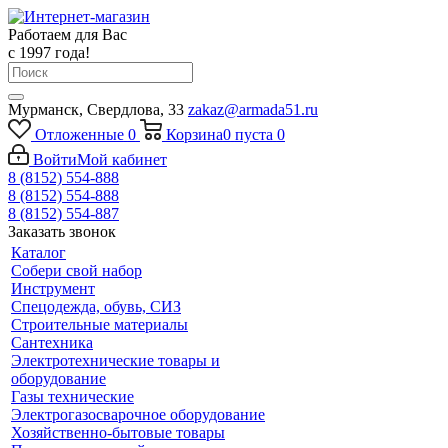
Работаем для Вас
с 1997 года!
Мурманск, Свердлова, 33
zakaz@armada51.ru
Отложенные
0
Корзина
0
пуста
0
Войти
Мой кабинет
8 (8152) 554-888
8 (8152) 554-888
8 (8152) 554-887
Заказать звонок
Каталог
Собери свой набор
Инструмент
Спецодежда, обувь, СИЗ
Строительные материалы
Сантехника
Электротехнические товары и
оборудование
Газы технические
Электрогазосварочное оборудование
Хозяйственно-бытовые товары