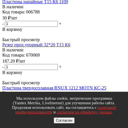
Пластины напайные Т15 К6 1109
В наличии
Код товара: 006788
30
₽
/шт
-
+
В корзину
Быстрый просмотр
Резец прох.упорный 32*20 Т15 К6
В наличии
Код товара: 670069
187.20
₽
/шт
-
+
В корзину
Быстрый просмотр
Пластина твердосплавная RNUX 1212 MOTN КС-25
В наличии
Код товара: 667722
Мы используем файлы cookie, метрические программы
(Yandex.Metrika, LiveInternet) для улучшения работы сайта.
194.40
₽
/шт
Продолжая использовать сайт, вы соглашаетесь с
политикой
-
+
конфиденциальности
и
согласием на обработку данных
.
В корзину
Согласен
Быстрый просмотр