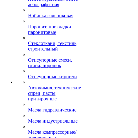
асбографитная
Набивка сальниковая
Паронит, прокладки
паронитовые
Стеклоткани, текстиль
строительный
Огнеупорные смеси,
глина, порошок
Огнеупорные кирпичи
Автохимия, технические
спреи, пасты
притирочные
Масла гидравлические
Масла индустриальные
Масла компрессорные/
холодильные