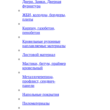
Двери. Замки. Дверная
фурнитура
ЖБИ, колодцы, бордюры,
плиты
Кирпич, газобетон,
пенобетон
Кровельные рулонные
наплавляемые материалы
Листовой материал
Мастики, битум, праймер
кровельный
Металлочерепица,
профлист, сендвич-
панели
Напольные покрытия
Пиломатериалы