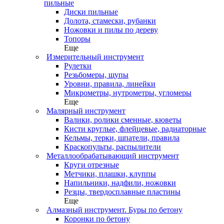
пильные
Диски пильные
Долота, стамески, рубанки
Ножовки и пилы по дереву
Топоры
Еще
Измерительный инструмент
Рулетки
Резьбомеры, щупы
Уровни, правила, линейки
Микрометры, нутрометры, угломеры
Еще
Малярный инструмент
Валики, ролики сменные, кюветы
Кисти круглые, флейцевые, радиаторные
Кельмы, терки, шпатели, правила
Краскопульты, распылители
Металлообрабатывающий инструмент
Круги отрезные
Метчики, плашки, клуппы
Напильники, надфили, ножовки
Резцы, твердосплавные пластины
Еще
Алмазный инструмент. Буры по бетону
Коронки по бетону