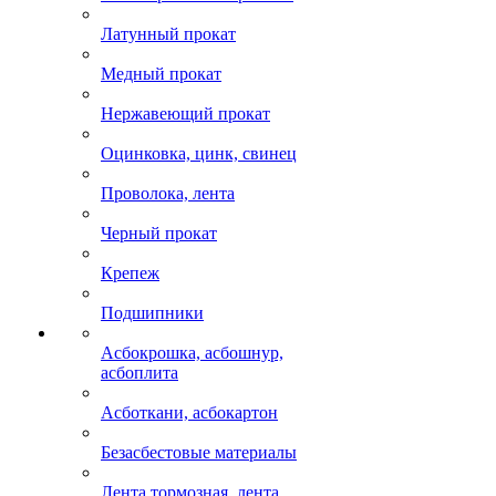
Латунный прокат
Медный прокат
Нержавеющий прокат
Оцинковка, цинк, свинец
Проволока, лента
Черный прокат
Крепеж
Подшипники
Асбокрошка, асбошнур,
асбоплита
Асботкани, асбокартон
Безасбестовые материалы
Лента тормозная, лента