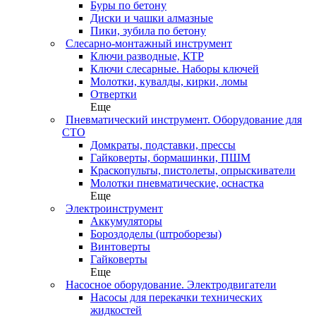
Буры по бетону
Диски и чашки алмазные
Пики, зубила по бетону
Слесарно-монтажный инструмент
Ключи разводные, КТР
Ключи слесарные. Наборы ключей
Молотки, кувалды, кирки, ломы
Отвертки
Еще
Пневматический инструмент. Оборудование для
СТО
Домкраты, подставки, прессы
Гайковерты, бормашинки, ПШМ
Краскопульты, пистолеты, опрыскиватели
Молотки пневматические, оснастка
Еще
Электроинструмент
Аккумуляторы
Бороздоделы (штроборезы)
Винтоверты
Гайковерты
Еще
Насосное оборудование. Электродвигатели
Насосы для перекачки технических
жидкостей