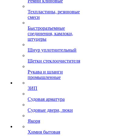
Ремни клиновые
Техпластины, резиновые
смеси
Быстроразъемные
соединения, камлоки,
штуцеры
Шнур уплотнительный
Щетки стеклоочистителя
Рукава и шланги
промышленные
ЗИП
Судовая арматура
Судовые двери, люки
Якоря
Химия бытовая