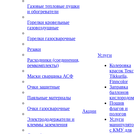
Газовые тепловые пушки
и обогреватели
Горелки кровельные
газовоздушные
Горелки газосварочные
Резаки
Услуги
Расходники (соединения,
ремкомплекты)
Колеровка
красок Текс
Маски сварщика АСФ
Tikkurila,
Finncolor
Очки защитные
Заправка
баллонов
Паяльные материалы
кислородом
Пошив
Очки газосварочные
флагов и
Акции
пологов
Электрододержатели и
Услуги
клеммы заземления
манипулято
с КМУ для