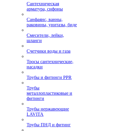
Сантехническая
арматура, сифоны
Санфаянс, ванны,
раковины, унитазы, биде
Смесители, лейки,
шланги
Счетчики воды и газа
Тросы сантехнические,
насадки
Трубы и фитинги PPR
Трубы
металлопластиковые и
фитинги
Трубы нержавеющие
LAVITA
Трубы ПНД и фитинг