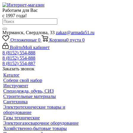
Работаем для Вас
с 1997 года!
Мурманск, Свердлова, 33
zakaz@armada51.ru
Отложенные
0
Корзина
0
пуста
0
Войти
Мой кабинет
8 (8152) 554-888
8 (8152) 554-888
8 (8152) 554-887
Заказать звонок
Каталог
Собери свой набор
Инструмент
Спецодежда, обувь, СИЗ
Строительные материалы
Сантехника
Электротехнические товары и
оборудование
Газы технические
Электрогазосварочное оборудование
Хозяйственно-бытовые товары