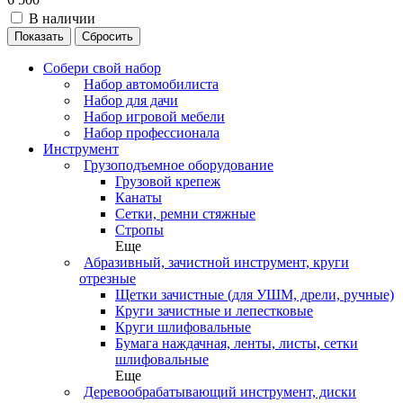
В наличии
Сбросить
Собери свой набор
Набор автомобилиста
Набор для дачи
Набор игровой мебели
Набор профессионала
Инструмент
Грузоподъемное оборудование
Грузовой крепеж
Канаты
Сетки, ремни стяжные
Стропы
Еще
Абразивный, зачистной инструмент, круги
отрезные
Щетки зачистные (для УШМ, дрели, ручные)
Круги зачистные и лепестковые
Круги шлифовальные
Бумага наждачная, ленты, листы, сетки
шлифовальные
Еще
Деревообрабатывающий инструмент, диски