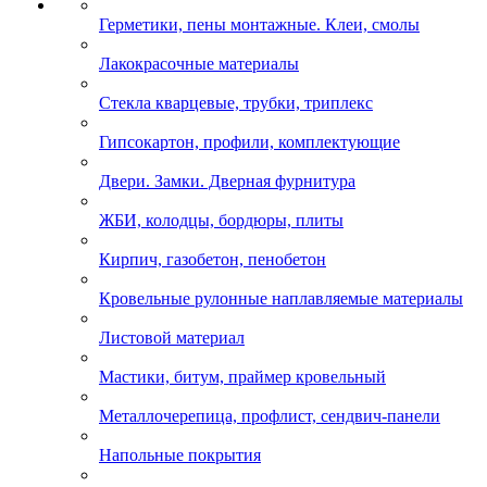
Герметики, пены монтажные. Клеи, смолы
Лакокрасочные материалы
Стекла кварцевые, трубки, триплекс
Гипсокартон, профили, комплектующие
Двери. Замки. Дверная фурнитура
ЖБИ, колодцы, бордюры, плиты
Кирпич, газобетон, пенобетон
Кровельные рулонные наплавляемые материалы
Листовой материал
Мастики, битум, праймер кровельный
Металлочерепица, профлист, сендвич-панели
Напольные покрытия