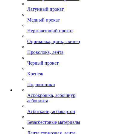
Латунный прокат
Медный прокат
Нержавеющий прокат
Оцинковка, цинк, свинец
Проволока, лента
Черный прокат
Крепеж
Подшипники
Асбокрошка, асбошнур,
асбоплита
Асботкани, асбокартон
Безасбестовые материалы
Лента тормозная, лента