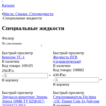
-
Каталог
-
Масла. Смазки. Спецжидкости
-
Специальные жидкости
Специальные жидкости
Фильтр
По умолчанию
Быстрый просмотр
Быстрый просмотр
Керосин ТС-1
Жидкость ПГВ
В наличии
(гидравлическая)
Код товара: 109105
В наличии
Код товара: 108882
294
₽
/л.
430
₽
/кг
-
+
-
+
В корзину
В корзину
Быстрый просмотр
Быстрый просмотр
Эмульсол концетрат Эпром-
Стеклоомыватель Fin tippa
Ленол 10МБ ТУ 0258-017-
-15С,Trasser Cola,3л,Дой-пак
34344113-2014
В наличии