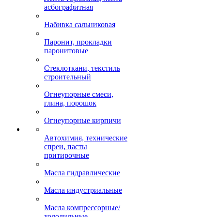
асбографитная
Набивка сальниковая
Паронит, прокладки
паронитовые
Стеклоткани, текстиль
строительный
Огнеупорные смеси,
глина, порошок
Огнеупорные кирпичи
Автохимия, технические
спреи, пасты
притирочные
Масла гидравлические
Масла индустриальные
Масла компрессорные/
холодильные