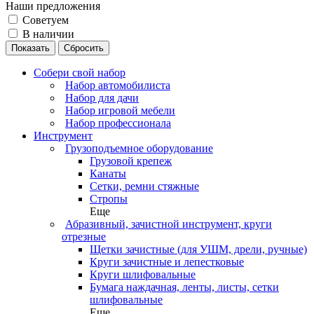
Наши предложения
Советуем
В наличии
Сбросить
Собери свой набор
Набор автомобилиста
Набор для дачи
Набор игровой мебели
Набор профессионала
Инструмент
Грузоподъемное оборудование
Грузовой крепеж
Канаты
Сетки, ремни стяжные
Стропы
Еще
Абразивный, зачистной инструмент, круги
отрезные
Щетки зачистные (для УШМ, дрели, ручные)
Круги зачистные и лепестковые
Круги шлифовальные
Бумага наждачная, ленты, листы, сетки
шлифовальные
Еще