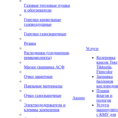
Газовые тепловые пушки
и обогреватели
Горелки кровельные
газовоздушные
Горелки газосварочные
Резаки
Услуги
Расходники (соединения,
ремкомплекты)
Колеровка
красок Текс
Маски сварщика АСФ
Tikkurila,
Finncolor
Очки защитные
Заправка
баллонов
Паяльные материалы
кислородом
Пошив
Очки газосварочные
флагов и
Акции
пологов
Электрододержатели и
Услуги
клеммы заземления
манипулято
с КМУ для