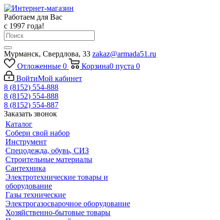
Работаем для Вас
с 1997 года!
Мурманск, Свердлова, 33
zakaz@armada51.ru
Отложенные
0
Корзина
0
пуста
0
Войти
Мой кабинет
8 (8152) 554-888
8 (8152) 554-888
8 (8152) 554-887
Заказать звонок
Каталог
Собери свой набор
Инструмент
Спецодежда, обувь, СИЗ
Строительные материалы
Сантехника
Электротехнические товары и
оборудование
Газы технические
Электрогазосварочное оборудование
Хозяйственно-бытовые товары