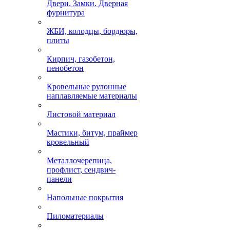
Двери. Замки. Дверная
фурнитура
ЖБИ, колодцы, бордюры,
плиты
Кирпич, газобетон,
пенобетон
Кровельные рулонные
наплавляемые материалы
Листовой материал
Мастики, битум, праймер
кровельный
Металлочерепица,
профлист, сендвич-
панели
Напольные покрытия
Пиломатериалы