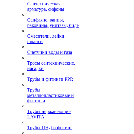
Сантехническая
арматура, сифоны
Санфаянс, ванны,
раковины, унитазы, биде
Смесители, лейки,
шланги
Счетчики воды и газа
Тросы сантехнические,
насадки
Трубы и фитинги PPR
Трубы
металлопластиковые и
фитинги
Трубы нержавеющие
LAVITA
Трубы ПНД и фитинг