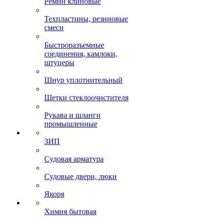
Ремни клиновые
Техпластины, резиновые
смеси
Быстроразъемные
соединения, камлоки,
штуцеры
Шнур уплотнительный
Щетки стеклоочистителя
Рукава и шланги
промышленные
ЗИП
Судовая арматура
Судовые двери, люки
Якоря
Химия бытовая