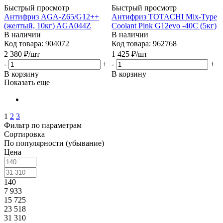
Быстрый просмотр
Быстрый просмотр
Антифриз AGA-Z65/G12++
Антифриз TOTACHI Mix-Type
(желтый, 10кг) AGA044Z
Coolant Pink G12evo -40C (5кг)
В наличии
В наличии
Код товара: 904072
Код товара: 962768
2 380
₽
/шт
1 425
₽
/шт
-
+
-
+
В корзину
В корзину
Показать еще
1
2
3
Фильтр по параметрам
Сортировка
По популярности (убывание)
Цена
140
7 933
15 725
23 518
31 310