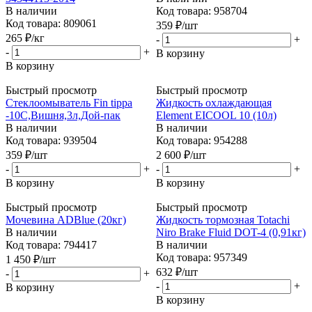
В наличии
Код товара: 958704
Код товара: 809061
359
₽
/шт
265
₽
/кг
-
+
-
+
В корзину
В корзину
Быстрый просмотр
Быстрый просмотр
Стеклоомыватель Fin tippa
Жидкость охлаждающая
-10С,Вишня,3л,Дой-пак
Element EICOOL 10 (10л)
В наличии
В наличии
Код товара: 939504
Код товара: 954288
359
₽
/шт
2 600
₽
/шт
-
+
-
+
В корзину
В корзину
Быстрый просмотр
Быстрый просмотр
Мочевина ADBlue (20кг)
Жидкость тормозная Totachi
В наличии
Niro Brake Fluid DOT-4 (0,91кг)
Код товара: 794417
В наличии
Код товара: 957349
1 450
₽
/шт
632
₽
/шт
-
+
-
+
В корзину
В корзину