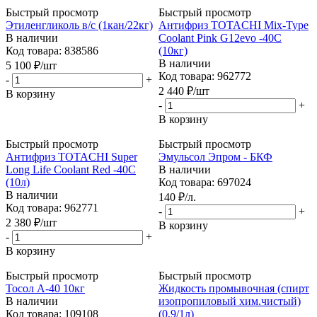
Быстрый просмотр
Быстрый просмотр
Этиленгликоль в/с (1кан/22кг)
Антифриз TOTACHI Mix-Type
В наличии
Coolant Pink G12evo -40C
Код товара: 838586
(10кг)
В наличии
5 100
₽
/шт
Код товара: 962772
-
+
2 440
₽
/шт
В корзину
-
+
В корзину
Быстрый просмотр
Быстрый просмотр
Антифриз TOTACHI Super
Эмульсол Эпром - БКФ
Long Life Coolant Red -40C
В наличии
(10л)
Код товара: 697024
В наличии
140
₽
/л.
Код товара: 962771
-
+
2 380
₽
/шт
В корзину
-
+
В корзину
Быстрый просмотр
Быстрый просмотр
Тосол А-40 10кг
Жидкость промывочная (спирт
В наличии
изопропиловый хим.чистый)
Код товара: 109108
(0,9/1л)