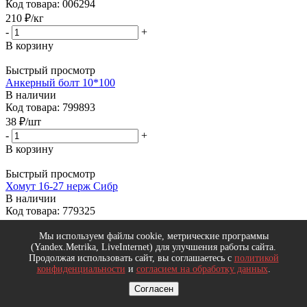
Код товара: 006294
210
₽
/кг
-
+
В корзину
Быстрый просмотр
Анкерный болт 10*100
В наличии
Код товара: 799893
38
₽
/шт
-
+
В корзину
Быстрый просмотр
Хомут 16-27 нерж Сибр
В наличии
Код товара: 779325
16
₽
/шт
Мы используем файлы cookie, метрические программы
-
+
(Yandex.Metrika, LiveInternet) для улучшения работы сайта.
В корзину
Продолжая использовать сайт, вы соглашаетесь с
политикой
конфиденциальности
и
согласием на обработку данных
.
Быстрый просмотр
Гвозди 5,0*150 черт.7811-7075 (ГОСТ4028)
Согласен
В наличии