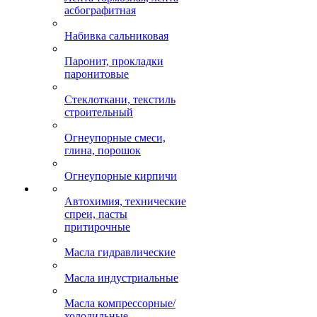
асбографитная
Набивка сальниковая
Паронит, прокладки
паронитовые
Стеклоткани, текстиль
строительный
Огнеупорные смеси,
глина, порошок
Огнеупорные кирпичи
Автохимия, технические
спреи, пасты
притирочные
Масла гидравлические
Масла индустриальные
Масла компрессорные/
холодильные