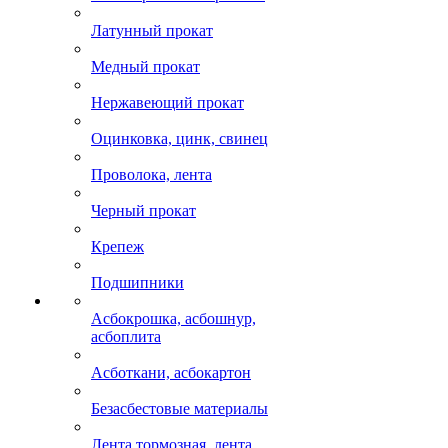
Латунный прокат
Медный прокат
Нержавеющий прокат
Оцинковка, цинк, свинец
Проволока, лента
Черный прокат
Крепеж
Подшипники
Асбокрошка, асбошнур,
асбоплита
Асботкани, асбокартон
Безасбестовые материалы
Лента тормозная, лента