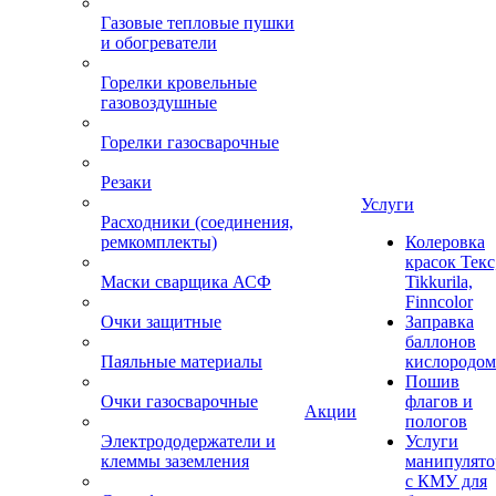
Газовые тепловые пушки
и обогреватели
Горелки кровельные
газовоздушные
Горелки газосварочные
Резаки
Услуги
Расходники (соединения,
ремкомплекты)
Колеровка
красок Текс
Маски сварщика АСФ
Tikkurila,
Finncolor
Очки защитные
Заправка
баллонов
Паяльные материалы
кислородом
Пошив
Очки газосварочные
флагов и
Акции
пологов
Электрододержатели и
Услуги
клеммы заземления
манипулято
с КМУ для