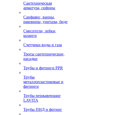
Сантехническая
арматура, сифоны
Санфаянс, ванны,
раковины, унитазы, биде
Смесители, лейки,
шланги
Счетчики воды и газа
Тросы сантехнические,
насадки
Трубы и фитинги PPR
Трубы
металлопластиковые и
фитинги
Трубы нержавеющие
LAVITA
Трубы ПНД и фитинг