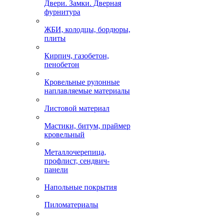
Двери. Замки. Дверная
фурнитура
ЖБИ, колодцы, бордюры,
плиты
Кирпич, газобетон,
пенобетон
Кровельные рулонные
наплавляемые материалы
Листовой материал
Мастики, битум, праймер
кровельный
Металлочерепица,
профлист, сендвич-
панели
Напольные покрытия
Пиломатериалы