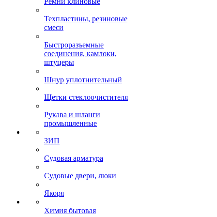
Ремни клиновые
Техпластины, резиновые
смеси
Быстроразъемные
соединения, камлоки,
штуцеры
Шнур уплотнительный
Щетки стеклоочистителя
Рукава и шланги
промышленные
ЗИП
Судовая арматура
Судовые двери, люки
Якоря
Химия бытовая