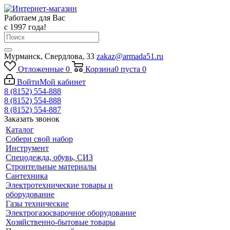
Работаем для Вас
с 1997 года!
Мурманск, Свердлова, 33
zakaz@armada51.ru
Отложенные
0
Корзина
0
пуста
0
Войти
Мой кабинет
8 (8152) 554-888
8 (8152) 554-888
8 (8152) 554-887
Заказать звонок
Каталог
Собери свой набор
Инструмент
Спецодежда, обувь, СИЗ
Строительные материалы
Сантехника
Электротехнические товары и
оборудование
Газы технические
Электрогазосварочное оборудование
Хозяйственно-бытовые товары