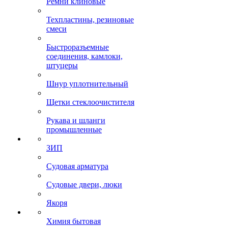
Ремни клиновые
Техпластины, резиновые
смеси
Быстроразъемные
соединения, камлоки,
штуцеры
Шнур уплотнительный
Щетки стеклоочистителя
Рукава и шланги
промышленные
ЗИП
Судовая арматура
Судовые двери, люки
Якоря
Химия бытовая