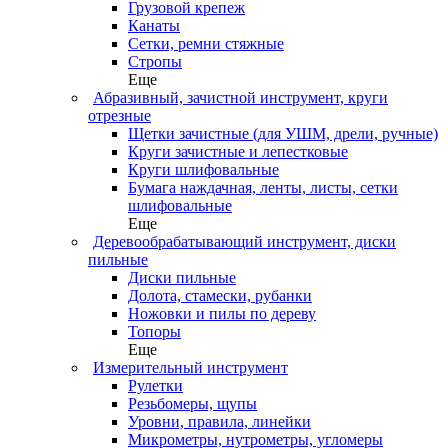
Грузовой крепеж
Канаты
Сетки, ремни стяжные
Стропы
Еще
Абразивный, зачистной инструмент, круги
отрезные
Щетки зачистные (для УШМ, дрели, ручные)
Круги зачистные и лепестковые
Круги шлифовальные
Бумага наждачная, ленты, листы, сетки
шлифовальные
Еще
Деревообрабатывающий инструмент, диски
пильные
Диски пильные
Долота, стамески, рубанки
Ножовки и пилы по дереву
Топоры
Еще
Измерительный инструмент
Рулетки
Резьбомеры, щупы
Уровни, правила, линейки
Микрометры, нутрометры, угломеры