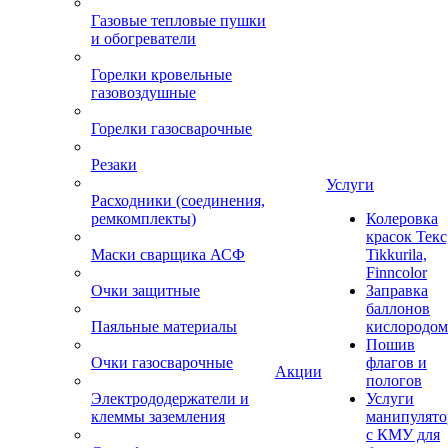
Газовые тепловые пушки
и обогреватели
Горелки кровельные
газовоздушные
Горелки газосварочные
Резаки
Услуги
Расходники (соединения,
ремкомплекты)
Колеровка
красок Текс
Маски сварщика АСФ
Tikkurila,
Finncolor
Очки защитные
Заправка
баллонов
Паяльные материалы
кислородом
Пошив
Очки газосварочные
флагов и
Акции
пологов
Электрододержатели и
Услуги
клеммы заземления
манипулято
с КМУ для