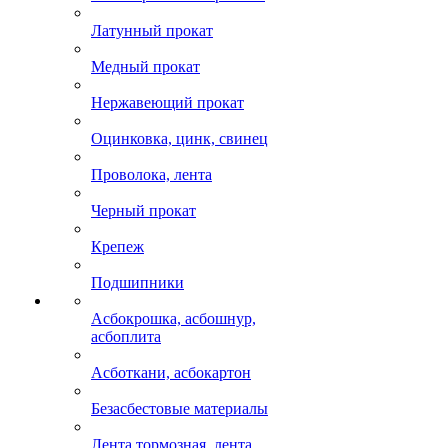
Латунный прокат
Медный прокат
Нержавеющий прокат
Оцинковка, цинк, свинец
Проволока, лента
Черный прокат
Крепеж
Подшипники
Асбокрошка, асбошнур,
асбоплита
Асботкани, асбокартон
Безасбестовые материалы
Лента тормозная, лента