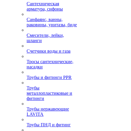
Сантехническая
арматура, сифоны
Санфаянс, ванны,
раковины, унитазы, биде
Смесители, лейки,
шланги
Счетчики воды и газа
Тросы сантехнические,
насадки
Трубы и фитинги PPR
Трубы
металлопластиковые и
фитинги
Трубы нержавеющие
LAVITA
Трубы ПНД и фитинг