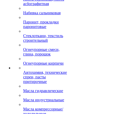
асбографитная
Набивка сальниковая
Паронит, прокладки
паронитовые
Стеклоткани, текстиль
строительный
Огнеупорные смеси,
глина, порошок
Огнеупорные кирпичи
Автохимия, технические
спреи, пасты
притирочные
Масла гидравлические
Масла индустриальные
Масла компрессорные/
холодильные