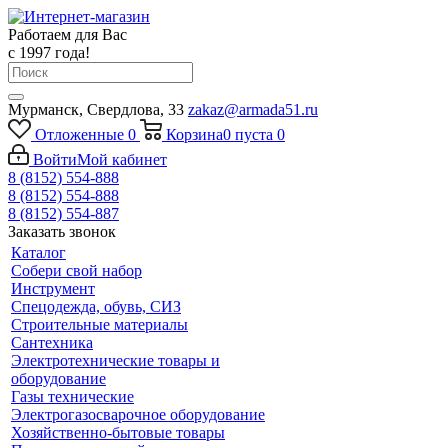
Работаем для Вас
с 1997 года!
Мурманск, Свердлова, 33
zakaz@armada51.ru
Отложенные
0
Корзина
0
пуста
0
Войти
Мой кабинет
8 (8152) 554-888
8 (8152) 554-888
8 (8152) 554-887
Заказать звонок
Каталог
Собери свой набор
Инструмент
Спецодежда, обувь, СИЗ
Строительные материалы
Сантехника
Электротехнические товары и
оборудование
Газы технические
Электрогазосварочное оборудование
Хозяйственно-бытовые товары