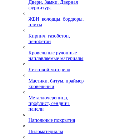
Двери. Замки. Дверная
фурнитура
ЖБИ, колодцы, бордюры,
плиты
Кирпич, газобетон,
пенобетон
Кровельные рулонные
наплавляемые материалы
Листовой материал
Мастики, битум, праймер
кровельный
Металлочерепица,
профлист, сендвич-
панели
Напольные покрытия
Пиломатериалы