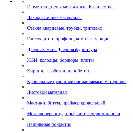
Герметики, пены монтажные. Клеи, смолы
Лакокрасочные материалы
Стекла кварцевые, трубки, триплекс
Гипсокартон, профили, комплектующие
Двери. Замки. Дверная фурнитура
ЖБИ, колодцы, бордюры, плиты
Кирпич, газобетон, пенобетон
Кровельные рулонные наплавляемые материалы
Листовой материал
Мастики, битум, праймер кровельный
Металлочерепица, профлист, сендвич-панели
Напольные покрытия