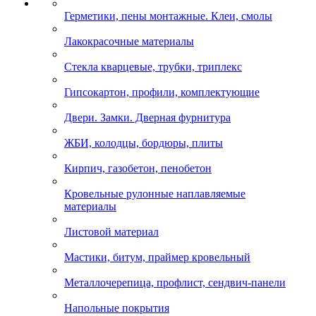
Герметики, пены монтажные. Клеи, смолы
Лакокрасочные материалы
Стекла кварцевые, трубки, триплекс
Гипсокартон, профили, комплектующие
Двери. Замки. Дверная фурнитура
ЖБИ, колодцы, бордюры, плиты
Кирпич, газобетон, пенобетон
Кровельные рулонные наплавляемые
материалы
Листовой материал
Мастики, битум, праймер кровельный
Металлочерепица, профлист, сендвич-панели
Напольные покрытия