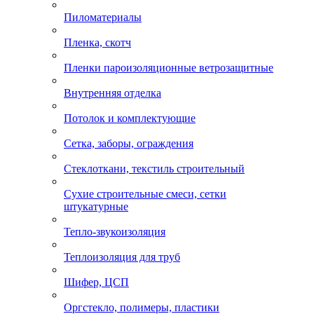
Пиломатериалы
Пленка, скотч
Пленки пароизоляционные ветрозащитные
Внутренняя отделка
Потолок и комплектующие
Сетка, заборы, ограждения
Стеклоткани, текстиль строительный
Сухие строительные смеси, сетки
штукатурные
Тепло-звукоизоляция
Теплоизоляция для труб
Шифер, ЦСП
Оргстекло, полимеры, пластики