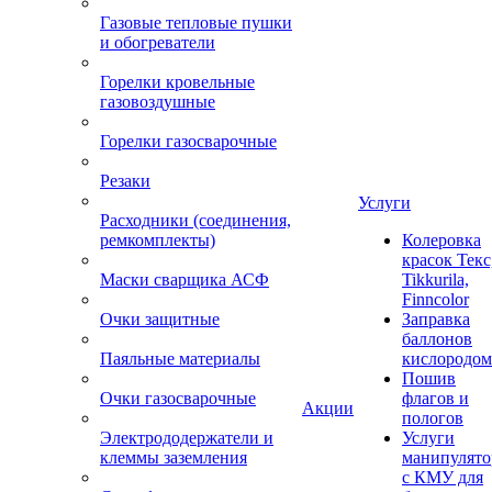
Газовые тепловые пушки
и обогреватели
Горелки кровельные
газовоздушные
Горелки газосварочные
Резаки
Услуги
Расходники (соединения,
ремкомплекты)
Колеровка
красок Текс
Маски сварщика АСФ
Tikkurila,
Finncolor
Очки защитные
Заправка
баллонов
Паяльные материалы
кислородом
Пошив
Очки газосварочные
флагов и
Акции
пологов
Электрододержатели и
Услуги
клеммы заземления
манипулято
с КМУ для