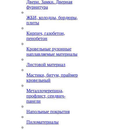
Двери. Замки. Дверная
фурнитура
ЖБИ, колодцы, бордюры,
плиты
Кирпич, газобетон,
пенобетон
Кровельные рулонные
наплавляемые материалы
Листовой материал
Мастики, битум, праймер
кровельный
Металлочерепица,
профлист, сендвич-
панели
Напольные покрытия
Пиломатериалы