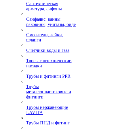
Сантехническая
арматура, сифоны
Санфаянс, ванны,
раковины, унитазы, биде
Смесители, лейки,
шланги
Счетчики воды и газа
Тросы сантехнические,
насадки
Трубы и фитинги PPR
Трубы
металлопластиковые и
фитинги
Трубы нержавеющие
LAVITA
Трубы ПНД и фитинг