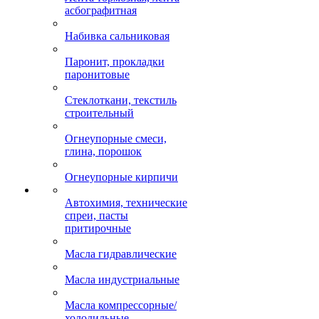
асбографитная
Набивка сальниковая
Паронит, прокладки
паронитовые
Стеклоткани, текстиль
строительный
Огнеупорные смеси,
глина, порошок
Огнеупорные кирпичи
Автохимия, технические
спреи, пасты
притирочные
Масла гидравлические
Масла индустриальные
Масла компрессорные/
холодильные