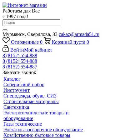
Работаем для Вас
с 1997 года!
Мурманск, Свердлова, 33
zakaz@armada51.ru
Отложенные
0
Корзина
0
пуста
0
Войти
Мой кабинет
8 (8152) 554-888
8 (8152) 554-888
8 (8152) 554-887
Заказать звонок
Каталог
Собери свой набор
Инструмент
Спецодежда, обувь, СИЗ
Строительные материалы
Сантехника
Электротехнические товары и
оборудование
Газы технические
Электрогазосварочное оборудование
Хозяйственно-бытовые товары