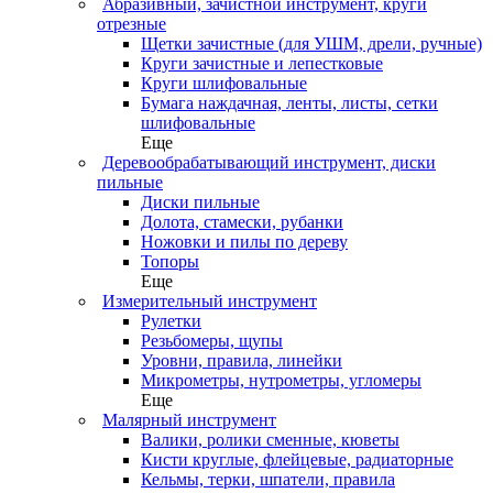
Абразивный, зачистной инструмент, круги
отрезные
Щетки зачистные (для УШМ, дрели, ручные)
Круги зачистные и лепестковые
Круги шлифовальные
Бумага наждачная, ленты, листы, сетки
шлифовальные
Еще
Деревообрабатывающий инструмент, диски
пильные
Диски пильные
Долота, стамески, рубанки
Ножовки и пилы по дереву
Топоры
Еще
Измерительный инструмент
Рулетки
Резьбомеры, щупы
Уровни, правила, линейки
Микрометры, нутрометры, угломеры
Еще
Малярный инструмент
Валики, ролики сменные, кюветы
Кисти круглые, флейцевые, радиаторные
Кельмы, терки, шпатели, правила