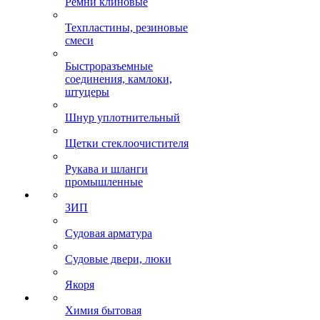
Ремни клиновые
Техпластины, резиновые
смеси
Быстроразъемные
соединения, камлоки,
штуцеры
Шнур уплотнительный
Щетки стеклоочистителя
Рукава и шланги
промышленные
ЗИП
Судовая арматура
Судовые двери, люки
Якоря
Химия бытовая