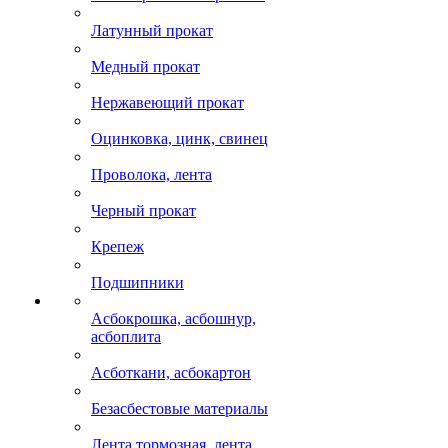
Латунный прокат
Медный прокат
Нержавеющий прокат
Оцинковка, цинк, свинец
Проволока, лента
Черный прокат
Крепеж
Подшипники
Асбокрошка, асбошнур,
асбоплита
Асботкани, асбокартон
Безасбестовые материалы
Лента тормозная, лента