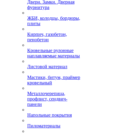
Двери. Замки. Дверная
фурнитура
ЖБИ, колодцы, бордюры,
плиты
Кирпич, газобетон,
пенобетон
Кровельные рулонные
наплавляемые материалы
Листовой материал
Мастики, битум, праймер
кровельный
Металлочерепица,
профлист, сендвич-
панели
Напольные покрытия
Пиломатериалы