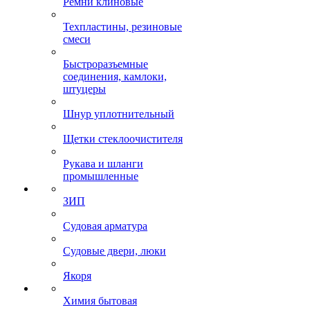
Ремни клиновые
Техпластины, резиновые
смеси
Быстроразъемные
соединения, камлоки,
штуцеры
Шнур уплотнительный
Щетки стеклоочистителя
Рукава и шланги
промышленные
ЗИП
Судовая арматура
Судовые двери, люки
Якоря
Химия бытовая