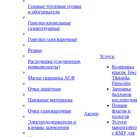
Газовые тепловые пушки
и обогреватели
Горелки кровельные
газовоздушные
Горелки газосварочные
Резаки
Услуги
Расходники (соединения,
ремкомплекты)
Колеровка
красок Текс
Маски сварщика АСФ
Tikkurila,
Finncolor
Очки защитные
Заправка
баллонов
Паяльные материалы
кислородом
Пошив
Очки газосварочные
флагов и
Акции
пологов
Электрододержатели и
Услуги
клеммы заземления
манипулято
с КМУ для