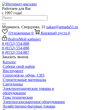
Работаем для Вас
с 1997 года!
Мурманск, Свердлова, 33
zakaz@armada51.ru
Отложенные
0
Корзина
0
пуста
0
Войти
Мой кабинет
8 (8152) 554-888
8 (8152) 554-888
8 (8152) 554-887
Заказать звонок
Каталог
Собери свой набор
Инструмент
Спецодежда, обувь, СИЗ
Строительные материалы
Сантехника
Электротехнические товары и
оборудование
Газы технические
Электрогазосварочное оборудование
Хозяйственно-бытовые товары