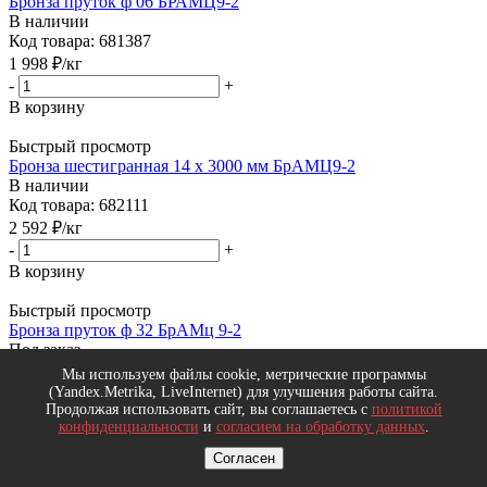
Бронза пруток ф 06 БРАМЦ9-2
В наличии
Код товара: 681387
1 998
₽
/кг
-
+
В корзину
Быстрый просмотр
Бронза шестигранная 14 х 3000 мм БрАМЦ9-2
В наличии
Код товара: 682111
2 592
₽
/кг
-
+
В корзину
Быстрый просмотр
Бронза пруток ф 32 БрАМц 9-2
Под заказ
Код товара: 200464
Мы используем файлы cookie, метрические программы
Цена по запросу
(Yandex.Metrika, LiveInternet) для улучшения работы сайта.
Под заказ
Продолжая использовать сайт, вы соглашаетесь с
политикой
конфиденциальности
и
согласием на обработку данных
.
Быстрый просмотр
Согласен
Бронза пруток ф 65 БрАЖ9-4