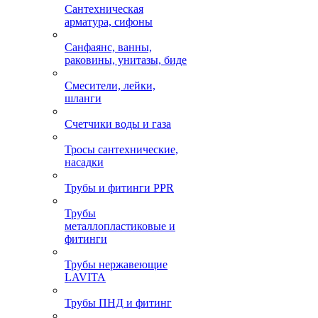
Сантехническая
арматура, сифоны
Санфаянс, ванны,
раковины, унитазы, биде
Смесители, лейки,
шланги
Счетчики воды и газа
Тросы сантехнические,
насадки
Трубы и фитинги PPR
Трубы
металлопластиковые и
фитинги
Трубы нержавеющие
LAVITA
Трубы ПНД и фитинг