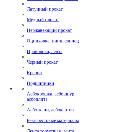
Латунный прокат
Медный прокат
Нержавеющий прокат
Оцинковка, цинк, свинец
Проволока, лента
Черный прокат
Крепеж
Подшипники
Асбокрошка, асбошнур,
асбоплита
Асботкани, асбокартон
Безасбестовые материалы
Лента тормозная, лента