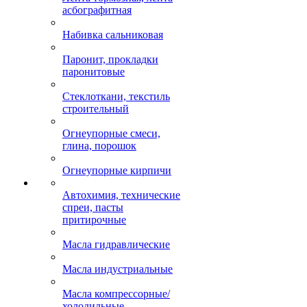
асбографитная
Набивка сальниковая
Паронит, прокладки
паронитовые
Стеклоткани, текстиль
строительный
Огнеупорные смеси,
глина, порошок
Огнеупорные кирпичи
Автохимия, технические
спреи, пасты
притирочные
Масла гидравлические
Масла индустриальные
Масла компрессорные/
холодильные