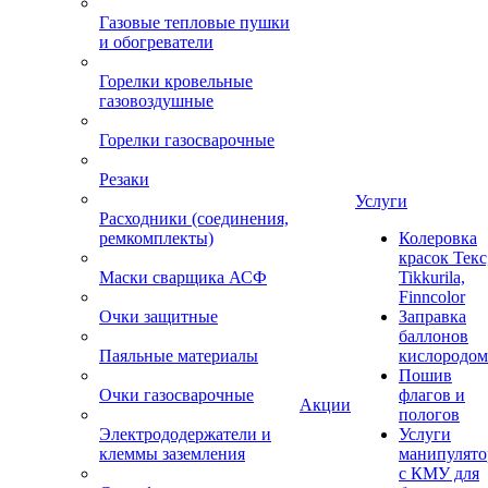
Газовые тепловые пушки
и обогреватели
Горелки кровельные
газовоздушные
Горелки газосварочные
Резаки
Услуги
Расходники (соединения,
ремкомплекты)
Колеровка
красок Текс
Маски сварщика АСФ
Tikkurila,
Finncolor
Очки защитные
Заправка
баллонов
Паяльные материалы
кислородом
Пошив
Очки газосварочные
флагов и
Акции
пологов
Электрододержатели и
Услуги
клеммы заземления
манипулято
с КМУ для