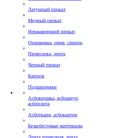
Латунный прокат
Медный прокат
Нержавеющий прокат
Оцинковка, цинк, свинец
Проволока, лента
Черный прокат
Крепеж
Подшипники
Асбокрошка, асбошнур,
асбоплита
Асботкани, асбокартон
Безасбестовые материалы
Лента тормозная, лента