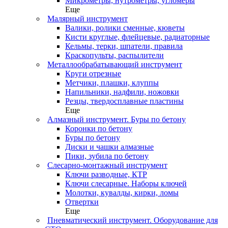
Микрометры, нутрометры, угломеры
Еще
Малярный инструмент
Валики, ролики сменные, кюветы
Кисти круглые, флейцевые, радиаторные
Кельмы, терки, шпатели, правила
Краскопульты, распылители
Металлообрабатывающий инструмент
Круги отрезные
Метчики, плашки, клуппы
Напильники, надфили, ножовки
Резцы, твердосплавные пластины
Еще
Алмазный инструмент. Буры по бетону
Коронки по бетону
Буры по бетону
Диски и чашки алмазные
Пики, зубила по бетону
Слесарно-монтажный инструмент
Ключи разводные, КТР
Ключи слесарные. Наборы ключей
Молотки, кувалды, кирки, ломы
Отвертки
Еще
Пневматический инструмент. Оборудование для