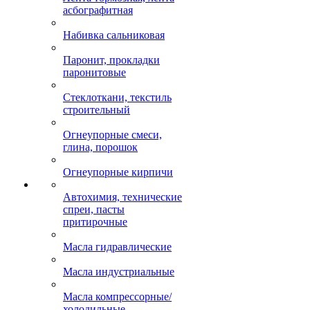
асбографитная
Набивка сальниковая
Паронит, прокладки
паронитовые
Стеклоткани, текстиль
строительный
Огнеупорные смеси,
глина, порошок
Огнеупорные кирпичи
Автохимия, технические
спреи, пасты
притирочные
Масла гидравлические
Масла индустриальные
Масла компрессорные/
холодильные