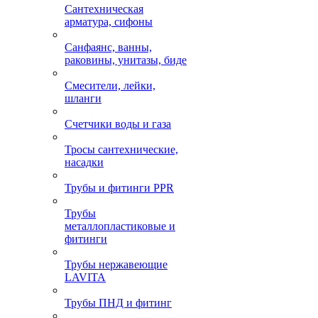
Сантехническая
арматура, сифоны
Санфаянс, ванны,
раковины, унитазы, биде
Смесители, лейки,
шланги
Счетчики воды и газа
Тросы сантехнические,
насадки
Трубы и фитинги PPR
Трубы
металлопластиковые и
фитинги
Трубы нержавеющие
LAVITA
Трубы ПНД и фитинг