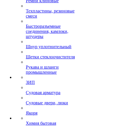
Ремни клиновые
Техпластины, резиновые
смеси
Быстроразъемные
соединения, камлоки,
штуцеры
Шнур уплотнительный
Щетки стеклоочистителя
Рукава и шланги
промышленные
ЗИП
Судовая арматура
Судовые двери, люки
Якоря
Химия бытовая