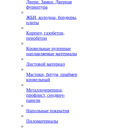
Двери. Замки. Дверная
фурнитура
ЖБИ, колодцы, бордюры,
плиты
Кирпич, газобетон,
пенобетон
Кровельные рулонные
наплавляемые материалы
Листовой материал
Мастики, битум, праймер
кровельный
Металлочерепица,
профлист, сендвич-
панели
Напольные покрытия
Пиломатериалы