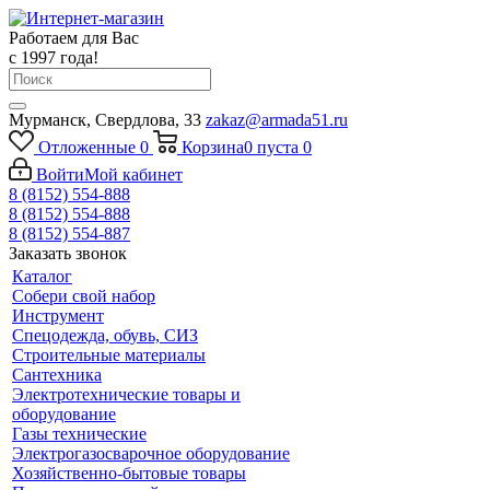
Работаем для Вас
с 1997 года!
Мурманск, Свердлова, 33
zakaz@armada51.ru
Отложенные
0
Корзина
0
пуста
0
Войти
Мой кабинет
8 (8152) 554-888
8 (8152) 554-888
8 (8152) 554-887
Заказать звонок
Каталог
Собери свой набор
Инструмент
Спецодежда, обувь, СИЗ
Строительные материалы
Сантехника
Электротехнические товары и
оборудование
Газы технические
Электрогазосварочное оборудование
Хозяйственно-бытовые товары